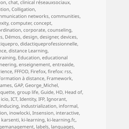
tion
,
chat
,
clinical réseauxsociaux
,
ation
,
Colligation
,
mmunication networks
,
communities
,
xity
,
computer
,
concept
,
rdination
,
corporate
,
counseling
,
us
,
Démos
,
design
,
designer
,
devices
,
tiquepro
,
didactiqueprofessionnelle
,
nce
,
distance Learning
,
training
,
Education
,
educational
neering
,
enseignement
,
entreaide
,
rience
,
FFFOD
,
Firefox
,
firefox: rss
,
formation à distance
,
Framework
,
games
,
GAP
,
George_Michel
,
aquette
,
group life
,
Guide
,
HD
,
Head of
,
,
icio
,
ICT
,
Identity
,
IFP
,
Ignorant
,
inducing
,
industrialization
,
informal
,
tion
,
inowlocki
,
Insension
,
interactive
,
,
karsenti
,
ki-learning
,
ki-learning.fr,
,
gemanagement
,
labels
,
languages
,