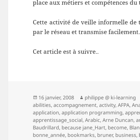
place aux métiers et compétences du t
Cette activité de veille informelle de
par le réseau et transmise facilement
Cet article est à suivre..
Publié
Auteur
16 janvier, 2008
philippe @ ki-learning
le
abilities
,
accompagnement
,
activity
,
AFPA
,
Ana
application
,
application programming
,
appre
apprentissage_social
,
Arabic
,
Arne Duncan
,
a
Baudrillard
,
because jane_Hart
,
become
,
Blan
bonne_année
,
bookmarks
,
bruner
,
business
,