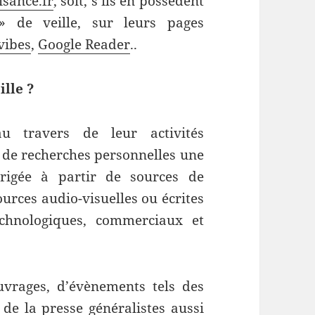
isance.fr
, soit, s’ils en possèdent
» de veille, sur leurs pages
vibes
,
Google Reader
..
ille ?
u travers de leur activités
 de recherches personnelles une
dirigée à partir de sources de
urces audio-visuelles ou écrites
echnologiques, commerciaux et
ouvrages, d’évènements tels des
 de la presse généralistes aussi