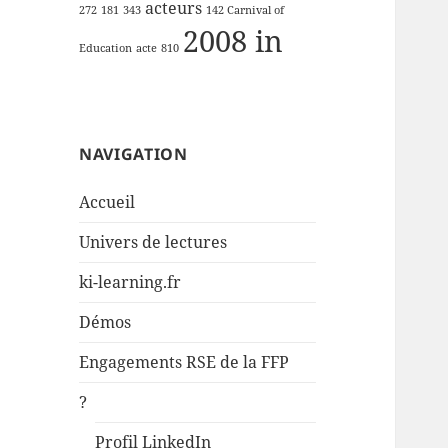
acteurs
272
181
343
142 Carnival of
2008 in
Education
acte
810
NAVIGATION
Accueil
Univers de lectures
ki-learning.fr
Démos
Engagements RSE de la FFP
?
Profil LinkedIn