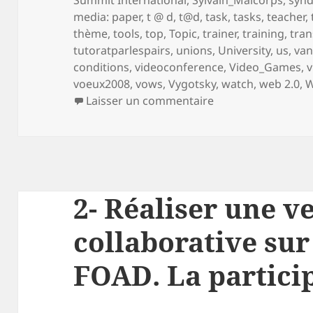
media: paper
,
t @ d
,
t@d
,
task
,
tasks
,
teacher
,
thème
,
tools
,
top
,
Topic
,
trainer
,
training
,
tran
tutoratparlespairs
,
unions
,
University
,
us
,
va
conditions
,
videoconference
,
Video_Games
,
v
voeux2008
,
vows
,
Vygotsky
,
watch
,
web 2.0
,
W
sur 3- Réaliser une
Laisser un commentaire
2- Réaliser une ve
collaborative sur
FOAD. La partici