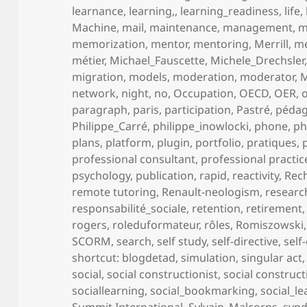
learnance
,
learning,
,
learning_readiness
,
life
,
Machine
,
mail
,
maintenance
,
management
,
m
memorization
,
mentor
,
mentoring
,
Merrill
,
me
métier
,
Michael_Fauscette
,
Michele_Drechsler
migration
,
models
,
moderation
,
moderator
,
network
,
night
,
no
,
Occupation
,
OECD
,
OER
,
paragraph
,
paris
,
participation
,
Pastré
,
péda
Philippe_Carré
,
philippe_inowlocki
,
phone
,
ph
plans
,
platform
,
plugin
,
portfolio
,
pratiques
,
professional consultant
,
professional practic
psychology
,
publication
,
rapid
,
reactivity
,
Rec
remote tutoring
,
Renault-neologism
,
researc
responsabilité_sociale
,
retention
,
retirement
rogers
,
roleduformateur
,
rôles
,
Romiszowski
SCORM
,
search
,
self study
,
self-directive
,
self
shortcut: blogdetad
,
simulation
,
singular act
social
,
social constructionist
,
social construct
sociallearning
,
social_bookmarking
,
social_l
Summit International
,
Sylvain_Malcorps
,
synd