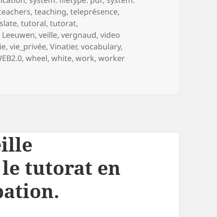
teachers
,
teaching
,
teleprésence
,
slate
,
tutoral
,
tutorat
,
n Leeuwen
,
veille
,
vergnaud
,
video
ie
,
vie_privée
,
Vinatier
,
vocabulary
,
EB2.0
,
wheel
,
white
,
work
,
worker
 veille collaborative sur le tutorat en FOAD. Les thèmes de la 
ille
 le tutorat en
pation.