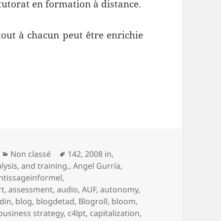
utorat en formation à distance.
 tout à chacun peut être enrichie
.
Catégories
Mots-
Non classé
142
,
2008 in
,
clés
lysis
,
and training.
,
Angel Gurría
,
ntissageinformel
,
rt
,
assessment
,
audio
,
AUF
,
autonomy
,
din
,
blog
,
blogdetad
,
Blogroll
,
bloom
,
business strategy
,
c4lpt
,
capitalization
,