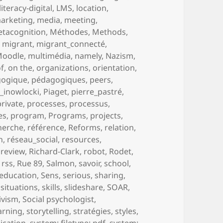
literacy-digital
,
LMS
,
location
,
arketing
,
media
,
meeting
,
tacognition
,
Méthodes
,
Methods
,
,
migrant
,
migrant_connecté
,
Moodle
,
multimédia
,
namely
,
Nazism
,
of
,
on the
,
organizations
,
orientation
,
gogique
,
pédagogiques
,
peers
,
_inowlocki
,
Piaget
,
pierre_pastré
,
private
,
processes
,
processus
,
es
,
program
,
Programs
,
projects
,
herche
,
référence
,
Reforms
,
relation
,
h
,
réseau_social
,
resources
,
,
review
,
Richard-Clark
,
robot
,
Rodet
,
,
rss
,
Rue 89
,
Salmon
,
savoir
,
school
,
-education
,
Sens
,
serious
,
sharing
,
,
situations
,
skills
,
slideshare
,
SOAR
,
ivism
,
Social psychologist
,
earning
,
storytelling
,
stratégies
,
styles
,
ication
,
system: filetype: pdf
,
system: