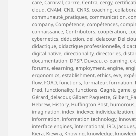
care
,
Carnival
,
carrre
,
Centra
,
cergy
,
certifica
cloud
,
CNAM
,
CNIL
,
CNRS
,
coaching
,
collabor
communauté_pratiques
,
communication
,
co
company
,
Compétence
,
compétences
,
comple
connaissance
,
Contributors
,
coopération
,
coo
cybernetics
,
déduction
,
del
,
delacour
,
Delicio
didactique
,
didactique professionnelle
,
didac
digital native
,
directionality
,
directories
,
dista
documentation
,
DPSP
,
Duveau
,
e-learning
,
e-
forums
,
elearning
,
employment
,
engine
,
engi
ergonomics
,
establishment
,
ethics
,
eve
,
expé
flow
,
FOAD
,
fonctions
,
formateur
,
formation
,
Fred
,
functionality
,
functions
,
Gagné
,
game
,
Gérard_delacour
,
Gilbert Paquette
,
Gilbert_P
Hebrew
,
History
,
Huffington Post
,
humorous
imagination
,
index
,
indexer
,
individualization
,
information
,
information technology
,
innova
interface engines
,
International
,
IRD
,
Jacques
Kiera
,
Kiewra
,
Knowing
,
knowledge
,
knowled