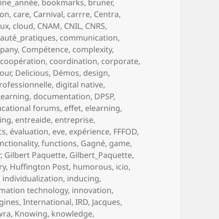
nne_année
,
bookmarks
,
bruner
,
ion
,
care
,
Carnival
,
carrre
,
Centra
,
aux
,
cloud
,
CNAM
,
CNIL
,
CNRS
,
uté_pratiques
,
communication
,
pany
,
Compétence
,
complexity
,
,
coopération
,
coordination
,
corporate
,
our
,
Delicious
,
Démos
,
design
,
rofessionnelle
,
digital native
,
Learning
,
documentation
,
DPSP
,
cational forums
,
effet
,
elearning
,
ing
,
entreaide
,
entreprise
,
cs
,
évaluation
,
eve
,
expérience
,
FFFOD
,
nctionality
,
functions
,
Gagné
,
game
,
r
,
Gilbert Paquette
,
Gilbert_Paquette
,
ry
,
Huffington Post
,
humorous
,
icio
,
,
individualization
,
inducing
,
rmation technology
,
innovation
,
ngines
,
International
,
IRD
,
Jacques
,
wra
,
Knowing
,
knowledge
,