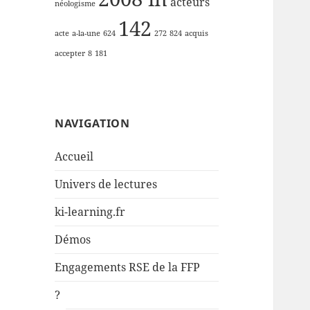
acteurs
néologisme
142
acte
a-la-une
624
272
824
acquis
accepter
8
181
NAVIGATION
Accueil
Univers de lectures
ki-learning.fr
Démos
Engagements RSE de la FFP
?