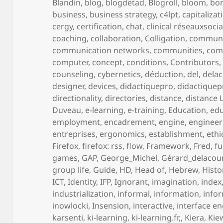
Blandin
,
blog
,
blogdetad
,
Blogroll
,
bloom
,
bo
business
,
business strategy
,
c4lpt
,
capitalizat
cergy
,
certification
,
chat
,
clinical réseauxsoci
coaching
,
collaboration
,
Colligation
,
communa
communication networks
,
communities
,
com
computer
,
concept
,
conditions
,
Contributors
counseling
,
cybernetics
,
déduction
,
del
,
delac
designer
,
devices
,
didactiquepro
,
didactiquep
directionality
,
directories
,
distance
,
distance 
Duveau
,
e-learning
,
e-training
,
Education
,
edu
employment
,
encadrement
,
engine
,
engineer
entreprises
,
ergonomics
,
establishment
,
ethi
Firefox
,
firefox: rss
,
flow
,
Framework
,
Fred
,
fu
games
,
GAP
,
George_Michel
,
Gérard_delacou
group life
,
Guide
,
HD
,
Head of
,
Hebrew
,
Histo
ICT
,
Identity
,
IFP
,
Ignorant
,
imagination
,
index
industrialization
,
informal
,
information
,
info
inowlocki
,
Insension
,
interactive
,
interface e
karsenti
,
ki-learning
,
ki-learning.fr,
,
Kiera
,
Kie