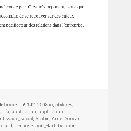
archent de pair. C’est très important, parce que
’accomplir, de se retrouver sur des enjeux
 pacificateur des relations dans l’entreprise.
vail
Catégories
Mots-
home
142
,
2008 in
,
abilities
,
clés
urría
,
application
,
application
ntissage_social
,
Arabic
,
Arne Duncan
,
illard
,
because jane_Hart
,
become
,