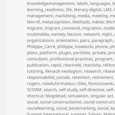
knowledgemanagement
,
labels
,
languages
,
l
learning_readiness
,
life
,
literacy-digital
,
LMS
,
management
,
marketing
,
media
,
meeting
,
me
Merrill
,
metacognition
,
Methods
,
métier
,
Mich
migrant
,
migrant_connecté
,
migration
,
mode
multimédia
,
namely
,
Nazism
,
network
,
night
,
organizations
,
orientation
,
pairs
,
paragraph
,
Philippe_Carré
,
philippe_inowlocki
,
phone
,
ph
plans
,
platform
,
plugin
,
portfolio
,
private
,
pro
consultant
,
professional practices
,
program
,
publication
,
rapid
,
réactivité
,
reactivity
,
référ
tutoring
,
Renault-neologism
,
research
,
résea
responsabilité_sociale
,
retention
,
retirement
rogers
,
roleduformateur
,
rôles
,
Romiszowski
SCORM
,
search
,
self study
,
self-directive
,
self
shortcut: blogdetad
,
simulation
,
singular act
social
,
social constructionist
,
social construct
sociallearning
,
social_bookmarking
,
social_l
Summit International
,
support
,
Sylvain_Malc