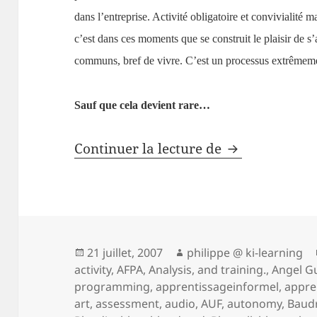
dans l’entreprise. Activité obligatoire et convivialité m
c’est dans ces moments que se construit le plaisir de s
communs, bref de vivre. C’est un processus extrêmement
Sauf que cela devient rare…
Souffrir au tra
Continuer la lecture de
Publié
Auteur
21 juillet, 2007
philippe @ ki-learning
le
activity
,
AFPA
,
Analysis
,
and training.
,
Angel G
programming
,
apprentissageinformel
,
appre
art
,
assessment
,
audio
,
AUF
,
autonomy
,
Baudr