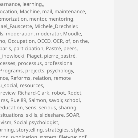
earnance
,
learning,
,
location
,
Machine
,
mail
,
maintenance
,
morization
,
mentor
,
mentoring
,
ael_Fauscette
,
Michele_Drechsler
,
ls
,
moderation
,
moderator
,
Moodle
,
no
,
Occupation
,
OECD
,
OER
,
of
,
on the
,
paris
,
participation
,
Pastré
,
peers
,
_inowlocki
,
Piaget
,
pierre_pastré
,
cesses
,
processus
,
professional
Programs
,
projects
,
psychology
,
ence
,
Reforms
,
relation
,
remote
u_social
,
resources
,
,
review
,
Richard-Clark
,
robot
,
Rodet
,
,
rss
,
Rue 89
,
Salmon
,
savoir
,
school
,
-education
,
Sens
,
serious
,
sharing
,
,
situations
,
skills
,
slideshare
,
SOAR
,
ivism
,
Social psychologist
,
earning
,
storytelling
,
stratégies
,
styles
,
orps
,
syndication
,
system: filetype: pdf
,