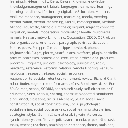
learning.fr
,
ki-learning.fr,
,
Kiera
,
Kiewra
,
Knowing
,
knowledge
,
knowledgemanagement
,
labels
,
languages
,
learnance
,
learning,
,
learning_readiness
,
life
,
literacy-digital
,
LMS
,
location
,
Machine
,
mail
,
maintenance
,
management
,
marketing
,
media
,
meeting
,
memorization
,
mentor
,
mentoring
,
Merrill
,
metacognition
,
Methods
,
Michael_Fauscette
,
Michele_Drechsler
,
migrant
,
migrant_connecté
,
migration
,
models
,
moderation
,
moderator
,
Moodle
,
multimédia
,
namely
,
Nazism
,
network
,
night
,
no
,
Occupation
,
OECD
,
OER
,
of
,
on
the
,
organizations
,
orientation
,
paragraph
,
paris
,
participation
,
Pastré
,
peers
,
Philippe_Carré
,
philippe_inowlocki
,
phone
,
ph_inowlocki
,
Piaget
,
pierre_pastré
,
plans
,
platform
,
plugin
,
portfolio
,
private
,
processes
,
professional consultant
,
professional practices
,
program
,
Programs
,
projects
,
psychology
,
publication
,
rapid
,
reactivity
,
référence
,
Reforms
,
relation
,
remote tutoring
,
Renault-
neologism
,
research
,
réseau_social
,
resources
,
responsabilité_sociale
,
retention
,
retirement
,
review
,
Richard-Clark
,
robot
,
Rodet
,
rogers
,
roleduformateur
,
rôles
,
Romiszowski
,
rss
,
Rue
89
,
Salmon
,
school
,
SCORM
,
search
,
self study
,
self-directive
,
self-
education
,
Sens
,
serious
,
sharing
,
shortcut: blogdetad
,
simulation
,
singular act
,
situations
,
skills
,
slideshare
,
SOAR
,
social
,
social
constructionist
,
social constructivism
,
Social psychologist
,
sociallearning
,
social_bookmarking
,
social_learning
,
storytelling
,
stratégies
,
styles
,
Summit International
,
Sylvain_Malcorps
,
syndication
,
system: filetype: pdf
,
system: media: paper
,
t @ d
,
task
,
tasks
,
teacher
,
teachers
,
teaching
,
teleprésence
,
thème
,
tools
,
top
,