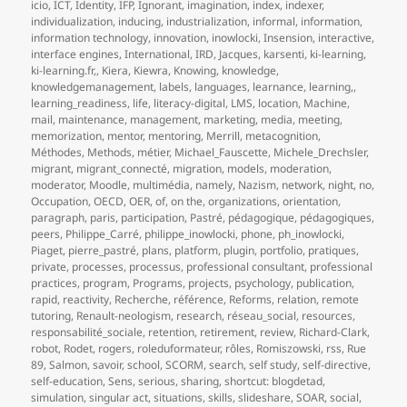
icio
,
ICT
,
Identity
,
IFP
,
Ignorant
,
imagination
,
index
,
indexer
,
individualization
,
inducing
,
industrialization
,
informal
,
information
,
information technology
,
innovation
,
inowlocki
,
Insension
,
interactive
,
interface engines
,
International
,
IRD
,
Jacques
,
karsenti
,
ki-learning
,
ki-learning.fr,
,
Kiera
,
Kiewra
,
Knowing
,
knowledge
,
knowledgemanagement
,
labels
,
languages
,
learnance
,
learning,
,
learning_readiness
,
life
,
literacy-digital
,
LMS
,
location
,
Machine
,
mail
,
maintenance
,
management
,
marketing
,
media
,
meeting
,
memorization
,
mentor
,
mentoring
,
Merrill
,
metacognition
,
Méthodes
,
Methods
,
métier
,
Michael_Fauscette
,
Michele_Drechsler
,
migrant
,
migrant_connecté
,
migration
,
models
,
moderation
,
moderator
,
Moodle
,
multimédia
,
namely
,
Nazism
,
network
,
night
,
no
,
Occupation
,
OECD
,
OER
,
of
,
on the
,
organizations
,
orientation
,
paragraph
,
paris
,
participation
,
Pastré
,
pédagogique
,
pédagogiques
,
peers
,
Philippe_Carré
,
philippe_inowlocki
,
phone
,
ph_inowlocki
,
Piaget
,
pierre_pastré
,
plans
,
platform
,
plugin
,
portfolio
,
pratiques
,
private
,
processes
,
processus
,
professional consultant
,
professional
practices
,
program
,
Programs
,
projects
,
psychology
,
publication
,
rapid
,
reactivity
,
Recherche
,
référence
,
Reforms
,
relation
,
remote
tutoring
,
Renault-neologism
,
research
,
réseau_social
,
resources
,
responsabilité_sociale
,
retention
,
retirement
,
review
,
Richard-Clark
,
robot
,
Rodet
,
rogers
,
roleduformateur
,
rôles
,
Romiszowski
,
rss
,
Rue
89
,
Salmon
,
savoir
,
school
,
SCORM
,
search
,
self study
,
self-directive
,
self-education
,
Sens
,
serious
,
sharing
,
shortcut: blogdetad
,
simulation
,
singular act
,
situations
,
skills
,
slideshare
,
SOAR
,
social
,