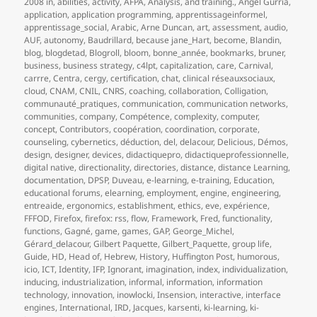
le
clés
2008 in
,
abilities
,
activity
,
AFPA
,
Analysis
,
and training.
,
Angel Gurría
,
application
,
application programming
,
apprentissageinformel
,
apprentissage_social
,
Arabic
,
Arne Duncan
,
art
,
assessment
,
audio
,
AUF
,
autonomy
,
Baudrillard
,
because jane_Hart
,
become
,
Blandin
,
blog
,
blogdetad
,
Blogroll
,
bloom
,
bonne_année
,
bookmarks
,
bruner
,
business
,
business strategy
,
c4lpt
,
capitalization
,
care
,
Carnival
,
carrre
,
Centra
,
cergy
,
certification
,
chat
,
clinical réseauxsociaux
,
cloud
,
CNAM
,
CNIL
,
CNRS
,
coaching
,
collaboration
,
Colligation
,
communauté_pratiques
,
communication
,
communication networks
,
communities
,
company
,
Compétence
,
complexity
,
computer
,
concept
,
Contributors
,
coopération
,
coordination
,
corporate
,
counseling
,
cybernetics
,
déduction
,
del
,
delacour
,
Delicious
,
Démos
,
design
,
designer
,
devices
,
didactiquepro
,
didactiqueprofessionnelle
,
digital native
,
directionality
,
directories
,
distance
,
distance Learning
,
documentation
,
DPSP
,
Duveau
,
e-learning
,
e-training
,
Education
,
educational forums
,
elearning
,
employment
,
engine
,
engineering
,
entreaide
,
ergonomics
,
establishment
,
ethics
,
eve
,
expérience
,
FFFOD
,
Firefox
,
firefox: rss
,
flow
,
Framework
,
Fred
,
functionality
,
functions
,
Gagné
,
game
,
games
,
GAP
,
George_Michel
,
Gérard_delacour
,
Gilbert Paquette
,
Gilbert_Paquette
,
group life
,
Guide
,
HD
,
Head of
,
Hebrew
,
History
,
Huffington Post
,
humorous
,
icio
,
ICT
,
Identity
,
IFP
,
Ignorant
,
imagination
,
index
,
individualization
,
inducing
,
industrialization
,
informal
,
information
,
information
technology
,
innovation
,
inowlocki
,
Insension
,
interactive
,
interface
engines
,
International
,
IRD
,
Jacques
,
karsenti
,
ki-learning
,
ki-