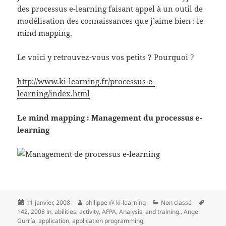
des processus e-learning faisant appel à un outil de
modélisation des connaissances que j’aime bien : le
mind mapping.
Le voici y retrouvez-vous vos petits ? Pourquoi ?
http://www.ki-learning.fr/processus-e-
learning/index.html
Le mind mapping : Management du processus e-
learning
Publié
Auteur
Catégories
Mots-
11 janvier, 2008
philippe @ ki-learning
Non classé
le
clés
142
,
2008 in
,
abilities
,
activity
,
AFPA
,
Analysis
,
and training.
,
Angel
Gurría
,
application
,
application programming
,