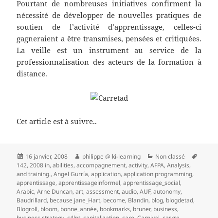
Pourtant de nombreuses initiatives confirment la
nécessité de développer de nouvelles pratiques de
soutien de l’activité d’apprentissage, celles-ci
gagneraient a être transmises, pensées et critiquées.
La veille est un instrument au service de la
professionnalisation des acteurs de la formation à
distance.
Cet article est à suivre..
Publié
Auteur
Catégories
Mots-
16 janvier, 2008
philippe @ ki-learning
Non classé
le
clés
142
,
2008 in
,
abilities
,
accompagnement
,
activity
,
AFPA
,
Analysis
,
and training.
,
Angel Gurría
,
application
,
application programming
,
apprentissage
,
apprentissageinformel
,
apprentissage_social
,
Arabic
,
Arne Duncan
,
art
,
assessment
,
audio
,
AUF
,
autonomy
,
Baudrillard
,
because jane_Hart
,
become
,
Blandin
,
blog
,
blogdetad
,
Blogroll
,
bloom
,
bonne_année
,
bookmarks
,
bruner
,
business
,
business strategy
,
c4lpt
,
capitalization
,
care
,
Carnival
,
carrre
,