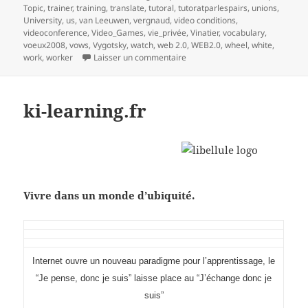
Topic
,
trainer
,
training
,
translate
,
tutoral
,
tutoratparlespairs
,
unions
,
University
,
us
,
van Leeuwen
,
vergnaud
,
video conditions
,
videoconference
,
Video_Games
,
vie_privée
,
Vinatier
,
vocabulary
,
voeux2008
,
vows
,
Vygotsky
,
watch
,
web 2.0
,
WEB2.0
,
wheel
,
white
,
sur mind mapping et processus 
work
,
worker
Laisser un commentaire
ki-learning.fr
Vivre dans un monde d’ubiquité.
I
nternet ouvre un nouveau paradigme pour l’apprentissage, le
“Je pense, donc je suis” laisse place au “J’échange donc je
suis”