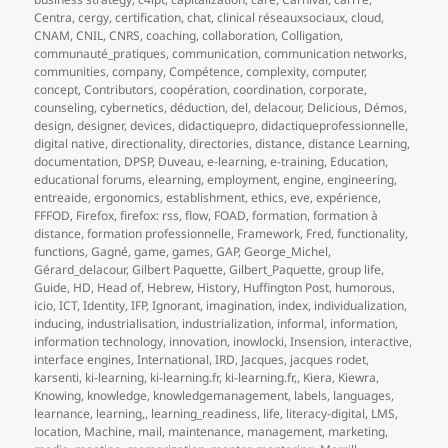
Centra
,
cergy
,
certification
,
chat
,
clinical réseauxsociaux
,
cloud
,
CNAM
,
CNIL
,
CNRS
,
coaching
,
collaboration
,
Colligation
,
communauté_pratiques
,
communication
,
communication networks
,
communities
,
company
,
Compétence
,
complexity
,
computer
,
concept
,
Contributors
,
coopération
,
coordination
,
corporate
,
counseling
,
cybernetics
,
déduction
,
del
,
delacour
,
Delicious
,
Démos
,
design
,
designer
,
devices
,
didactiquepro
,
didactiqueprofessionnelle
,
digital native
,
directionality
,
directories
,
distance
,
distance Learning
,
documentation
,
DPSP
,
Duveau
,
e-learning
,
e-training
,
Education
,
educational forums
,
elearning
,
employment
,
engine
,
engineering
,
entreaide
,
ergonomics
,
establishment
,
ethics
,
eve
,
expérience
,
FFFOD
,
Firefox
,
firefox: rss
,
flow
,
FOAD
,
formation
,
formation à
distance
,
formation professionnelle
,
Framework
,
Fred
,
functionality
,
functions
,
Gagné
,
game
,
games
,
GAP
,
George_Michel
,
Gérard_delacour
,
Gilbert Paquette
,
Gilbert_Paquette
,
group life
,
Guide
,
HD
,
Head of
,
Hebrew
,
History
,
Huffington Post
,
humorous
,
icio
,
ICT
,
Identity
,
IFP
,
Ignorant
,
imagination
,
index
,
individualization
,
inducing
,
industrialisation
,
industrialization
,
informal
,
information
,
information technology
,
innovation
,
inowlocki
,
Insension
,
interactive
,
interface engines
,
International
,
IRD
,
Jacques
,
jacques rodet
,
karsenti
,
ki-learning
,
ki-learning.fr
,
ki-learning.fr,
,
Kiera
,
Kiewra
,
Knowing
,
knowledge
,
knowledgemanagement
,
labels
,
languages
,
learnance
,
learning,
,
learning_readiness
,
life
,
literacy-digital
,
LMS
,
location
,
Machine
,
mail
,
maintenance
,
management
,
marketing
,