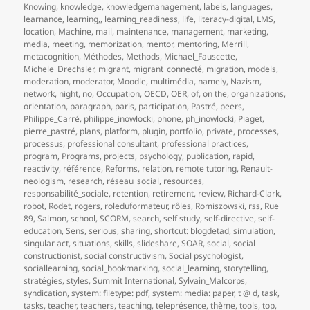
Knowing
,
knowledge
,
knowledgemanagement
,
labels
,
languages
,
learnance
,
learning,
,
learning_readiness
,
life
,
literacy-digital
,
LMS
,
location
,
Machine
,
mail
,
maintenance
,
management
,
marketing
,
media
,
meeting
,
memorization
,
mentor
,
mentoring
,
Merrill
,
metacognition
,
Méthodes
,
Methods
,
Michael_Fauscette
,
Michele_Drechsler
,
migrant
,
migrant_connecté
,
migration
,
models
,
moderation
,
moderator
,
Moodle
,
multimédia
,
namely
,
Nazism
,
network
,
night
,
no
,
Occupation
,
OECD
,
OER
,
of
,
on the
,
organizations
,
orientation
,
paragraph
,
paris
,
participation
,
Pastré
,
peers
,
Philippe_Carré
,
philippe_inowlocki
,
phone
,
ph_inowlocki
,
Piaget
,
pierre_pastré
,
plans
,
platform
,
plugin
,
portfolio
,
private
,
processes
,
processus
,
professional consultant
,
professional practices
,
program
,
Programs
,
projects
,
psychology
,
publication
,
rapid
,
reactivity
,
référence
,
Reforms
,
relation
,
remote tutoring
,
Renault-
neologism
,
research
,
réseau_social
,
resources
,
responsabilité_sociale
,
retention
,
retirement
,
review
,
Richard-Clark
,
robot
,
Rodet
,
rogers
,
roleduformateur
,
rôles
,
Romiszowski
,
rss
,
Rue
89
,
Salmon
,
school
,
SCORM
,
search
,
self study
,
self-directive
,
self-
education
,
Sens
,
serious
,
sharing
,
shortcut: blogdetad
,
simulation
,
singular act
,
situations
,
skills
,
slideshare
,
SOAR
,
social
,
social
constructionist
,
social constructivism
,
Social psychologist
,
sociallearning
,
social_bookmarking
,
social_learning
,
storytelling
,
stratégies
,
styles
,
Summit International
,
Sylvain_Malcorps
,
syndication
,
system: filetype: pdf
,
system: media: paper
,
t @ d
,
task
,
tasks
,
teacher
,
teachers
,
teaching
,
teleprésence
,
thème
,
tools
,
top
,