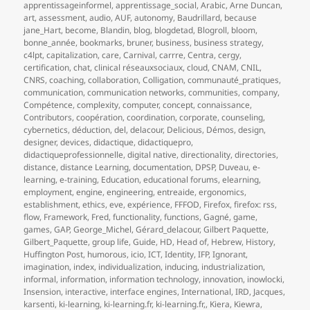
apprentissageinformel
,
apprentissage_social
,
Arabic
,
Arne Duncan
,
art
,
assessment
,
audio
,
AUF
,
autonomy
,
Baudrillard
,
because
jane_Hart
,
become
,
Blandin
,
blog
,
blogdetad
,
Blogroll
,
bloom
,
bonne_année
,
bookmarks
,
bruner
,
business
,
business strategy
,
c4lpt
,
capitalization
,
care
,
Carnival
,
carrre
,
Centra
,
cergy
,
certification
,
chat
,
clinical réseauxsociaux
,
cloud
,
CNAM
,
CNIL
,
CNRS
,
coaching
,
collaboration
,
Colligation
,
communauté_pratiques
,
communication
,
communication networks
,
communities
,
company
,
Compétence
,
complexity
,
computer
,
concept
,
connaissance
,
Contributors
,
coopération
,
coordination
,
corporate
,
counseling
,
cybernetics
,
déduction
,
del
,
delacour
,
Delicious
,
Démos
,
design
,
designer
,
devices
,
didactique
,
didactiquepro
,
didactiqueprofessionnelle
,
digital native
,
directionality
,
directories
,
distance
,
distance Learning
,
documentation
,
DPSP
,
Duveau
,
e-
learning
,
e-training
,
Education
,
educational forums
,
elearning
,
employment
,
engine
,
engineering
,
entreaide
,
ergonomics
,
establishment
,
ethics
,
eve
,
expérience
,
FFFOD
,
Firefox
,
firefox: rss
,
flow
,
Framework
,
Fred
,
functionality
,
functions
,
Gagné
,
game
,
games
,
GAP
,
George_Michel
,
Gérard_delacour
,
Gilbert Paquette
,
Gilbert_Paquette
,
group life
,
Guide
,
HD
,
Head of
,
Hebrew
,
History
,
Huffington Post
,
humorous
,
icio
,
ICT
,
Identity
,
IFP
,
Ignorant
,
imagination
,
index
,
individualization
,
inducing
,
industrialization
,
informal
,
information
,
information technology
,
innovation
,
inowlocki
,
Insension
,
interactive
,
interface engines
,
International
,
IRD
,
Jacques
,
karsenti
,
ki-learning
,
ki-learning.fr
,
ki-learning.fr,
,
Kiera
,
Kiewra
,