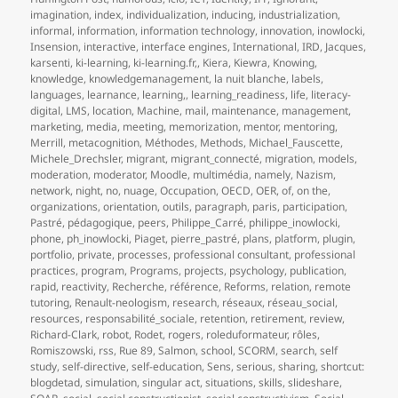
imagination
,
index
,
individualization
,
inducing
,
industrialization
,
informal
,
information
,
information technology
,
innovation
,
inowlocki
,
Insension
,
interactive
,
interface engines
,
International
,
IRD
,
Jacques
,
karsenti
,
ki-learning
,
ki-learning.fr,
,
Kiera
,
Kiewra
,
Knowing
,
knowledge
,
knowledgemanagement
,
la nuit blanche
,
labels
,
languages
,
learnance
,
learning,
,
learning_readiness
,
life
,
literacy-
digital
,
LMS
,
location
,
Machine
,
mail
,
maintenance
,
management
,
marketing
,
media
,
meeting
,
memorization
,
mentor
,
mentoring
,
Merrill
,
metacognition
,
Méthodes
,
Methods
,
Michael_Fauscette
,
Michele_Drechsler
,
migrant
,
migrant_connecté
,
migration
,
models
,
moderation
,
moderator
,
Moodle
,
multimédia
,
namely
,
Nazism
,
network
,
night
,
no
,
nuage
,
Occupation
,
OECD
,
OER
,
of
,
on the
,
organizations
,
orientation
,
outils
,
paragraph
,
paris
,
participation
,
Pastré
,
pédagogique
,
peers
,
Philippe_Carré
,
philippe_inowlocki
,
phone
,
ph_inowlocki
,
Piaget
,
pierre_pastré
,
plans
,
platform
,
plugin
,
portfolio
,
private
,
processes
,
professional consultant
,
professional
practices
,
program
,
Programs
,
projects
,
psychology
,
publication
,
rapid
,
reactivity
,
Recherche
,
référence
,
Reforms
,
relation
,
remote
tutoring
,
Renault-neologism
,
research
,
réseaux
,
réseau_social
,
resources
,
responsabilité_sociale
,
retention
,
retirement
,
review
,
Richard-Clark
,
robot
,
Rodet
,
rogers
,
roleduformateur
,
rôles
,
Romiszowski
,
rss
,
Rue 89
,
Salmon
,
school
,
SCORM
,
search
,
self
study
,
self-directive
,
self-education
,
Sens
,
serious
,
sharing
,
shortcut:
blogdetad
,
simulation
,
singular act
,
situations
,
skills
,
slideshare
,