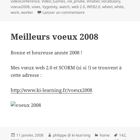
videoconference
,
Video_Games
,
vie_privée
,
Vinatier
,
vocabulary
,
voeux2008
,
vows
,
Vygotsky
,
watch
,
web 2.0
,
WEB2.0
,
wheel
,
white
,
sur 1 Réaliser une veille collabo
work
,
worker
Laisser un commentaire
Meilleurs voeux 2008
Bonne et heureuse année 2008 !
Mes vœux web 2.0 et SCORM (si si !) se trouvent à
cette adresse :
http://www.ki-learning.fr/voeux2008
Publié
Auteur
Catégories
Mots-
11 janvier, 2008
philippe @ ki-learning
home
142
,