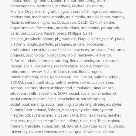
media
,
meeting
,
memorization
,
mentor
,
mentoring
,
Merrill
,
metacognition
,
Méthodes
,
Methods
,
Michael_Fauscette
,
Michele_Drechsler
,
migrant
,
migrant_connecté
,
migration
,
models
,
moderation
,
moderator
,
Moodle
,
multimédia
,
mutualisation
,
namely
,
Nazism
,
network
,
night
,
no
,
Occupation
,
OECD
,
OER
,
of
,
on the
,
organismes de formation.
,
organizations
,
orientation
,
paragraph
,
paris
,
participation
,
Pastré
,
peers
,
Philippe_Carré
,
philippe_inowlocki
,
phone
,
ph_inowlocki
,
Piaget
,
pierre_pastré
,
plans
,
platform
,
plugin
,
portfolio
,
pratiques
,
private
,
processes
,
professional consultant
,
professional practices
,
program
,
Programs
,
projects
,
psychology
,
publication
,
rapid
,
reactivity
,
référence
,
Reforms
,
relation
,
remote tutoring
,
Renault-neologism
,
research
,
réseau_social
,
resources
,
responsabilité_sociale
,
retention
,
retirement
,
review
,
Richard-Clark
,
robot
,
Rodet
,
rogers
,
roleduformateur
,
rôles
,
Romiszowski
,
rss
,
Rue 89
,
Salmon
,
school
,
SCORM
,
search
,
self study
,
self-directive
,
self-education
,
Sens
,
serious
,
sharing
,
shortcut: blogdetad
,
simulation
,
singular act
,
situations
,
skills
,
slideshare
,
SOAR
,
social
,
social constructionist
,
social constructivism
,
Social psychologist
,
sociallearning
,
social_bookmarking
,
social_learning
,
storytelling
,
stratégies
,
styles
,
Summit International
,
Sylvain_Malcorps
,
syndication
,
system:
filetype: pdf
,
system: media: paper
,
t @ d
,
t@d
,
task
,
tasks
,
teacher
,
teachers
,
teaching
,
teleprésence
,
thème
,
tools
,
top
,
Topic
,
trainer
,
training
,
translate
,
tuteur
,
tutoral
,
tutorat
,
tutoratparlespairs
,
unions
,
University
,
us
,
van Leeuwen
,
veille
,
vergnaud
,
video conditions
,