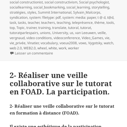
social constructionist
,
social constructivism
,
Social psychologist
,
sociallearning
,
social_bookmarking
,
social_learning
,
storytelling
,
stratégies
,
styles
,
Summit International
,
Sylvain_Malcorps
,
syndication
,
system: filetype: pdf
,
system: media: paper
,
t @ d
,
t@d
,
task
,
tasks
,
teacher
,
teachers
,
teaching
,
teleprésence
,
thème
,
tools
,
top
,
Topic
,
trainer
,
training
,
translate
,
tutoral
,
tutorat
,
tutoratparlespairs
,
unions
,
University
,
us
,
van Leeuwen
,
veille
,
vergnaud
,
video conditions
,
videoconference
,
Video_Games
,
vie
,
vie_privée
,
Vinatier
,
vocabulary
,
voeux2008
,
vows
,
Vygotsky
,
watch
,
web 2.0
,
WEB2.0
,
wheel
,
white
,
work
,
worker
sur 3- Réaliser une veille collaborative sur le t
Laisser un commentaire
2- Réaliser une veille
collaborative sur le tutorat
en FOAD. La participation.
2- Réaliser une veille collaborative sur le tutorat
en formation à distance (FOAD).
Il existe une esthétique de la participation.