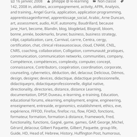
Publié
Auteur
Catégories
Mots-
16 janvier, 2008
philippe @ ki-learning
Non classé
le
clés
142
,
2008 in
,
abilities
,
accompagnement
,
activity
,
AFPA
,
Analysis
,
and training.
,
Angel Gurría
,
application
,
application programming
,
apprentissageinformel
,
apprentissage_social
,
Arabic
,
Arne Duncan
,
art
,
assessment
,
audio
,
AUF
,
autonomy
,
Baudrillard
,
because
jane_Hart
,
become
,
Blandin
,
blog
,
blogdetad
,
Blogroll
,
bloom
,
bonne_année
,
bookmarks
,
bruner
,
business
,
business strategy
,
c4lpt
,
capitalization
,
care
,
Carnival
,
carrre
,
Centra
,
cergy
,
certification
,
chat
,
clinical réseauxsociaux
,
cloud
,
CNAM
,
CNIL
,
CNRS
,
coaching
,
collaboration
,
Colligation
,
communauté_pratiques
,
communication
,
communication networks
,
communities
,
company
,
Compétence
,
compétences
,
complexity
,
computer
,
concept
,
connaissance
,
Contributors
,
coopération
,
coordination
,
corporate
,
counseling
,
cybernetics
,
déduction
,
del
,
delacour
,
Delicious
,
Démos
,
design
,
designer
,
devices
,
didactique
,
didactique professionnelle
,
didactiquepro
,
didactiqueprofessionnelle
,
digital native
,
directionality
,
directories
,
distance
,
distance Learning
,
documentation
,
DPSP
,
Duveau
,
e-learning
,
e-training
,
Education
,
educational forums
,
elearning
,
employment
,
engine
,
engineering
,
enseignement
,
entreaide
,
ergonomics
,
establishment
,
ethics
,
eve
,
expérience
,
FFFOD
,
Firefox
,
firefox: rss
,
flow
,
FOAD
,
fonctions
,
formateur
,
formation
,
formation à distance
,
Framework
,
Fred
,
functionality
,
functions
,
Gagné
,
game
,
games
,
GAP
,
George_Michel
,
Gérard_delacour
,
Gilbert Paquette
,
Gilbert_Paquette
,
group life
,
Guide
,
HD
,
Head of
,
Hebrew
,
History
,
Huffington Post
,
humorous
,