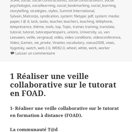
SOAR
,
social
,
social constructionist
,
social constructivism
,
Social
psychologist
,
sociallearning
,
social_bookmarking
,
social_learning
,
storytelling
,
stratégies
,
styles
,
Summit International
,
Sylvain_Malcorps
,
syndication
,
system: filetype: pdf
,
system: media:
paper
,
t @ d
,
task
,
tasks
,
teacher
,
teachers
,
teaching
,
téléphone
,
teleprésence
,
thème
,
tools
,
top
,
Topic
,
trainer
,
training
,
translate
,
tutoral
,
tutorat
,
tutoratparlespairs
,
unions
,
University
,
us
,
van
Leeuwen
,
veille
,
vergnaud
,
vidéo
,
video conditions
,
videoconference
,
Video_Games
,
vie_privée
,
Vinatier
,
vocabulary
,
voeux2008
,
vows
,
Vygotsky
,
watch
,
web 2.0
,
WEB2.0
,
wheel
,
white
,
work
,
worker
sur 2- Réaliser une veille collaborative sur le t
Laisser un commentaire
1 Réaliser une veille
collaborative sur le tutorat
en FOAD.
1- Réaliser une veille collaborative sur le tutorat
en formation à distance (FOAD).
La communauté T@d