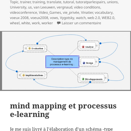
Topic
,
trainer
,
training
,
translate
,
tutoral
,
tutoratparlespairs
,
unions
,
University
,
us
,
van Leeuwen
,
vergnaud
,
video conditions
,
videoconference
,
Video_Games
,
vie_privée
,
Vinatier
,
vocabulary
,
voeux 2008
,
voeux2008
,
vows
,
Vygotsky
,
watch
,
web 2.0
,
WEB2.0
,
sur Meilleurs voe
wheel
,
white
,
work
,
worker
Laisser un commentaire
mind mapping et processus
e-learning
Je me suis livré à l’élaboration d’un schéma -type