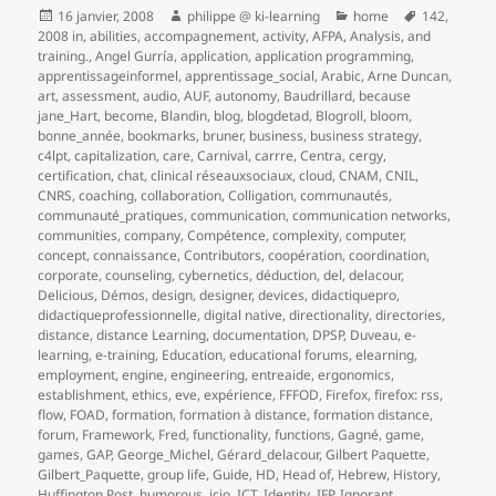
Publié
Auteur
Catégories
Mots-
16 janvier, 2008
philippe @ ki-learning
home
142
,
le
clés
2008 in
,
abilities
,
accompagnement
,
activity
,
AFPA
,
Analysis
,
and
training.
,
Angel Gurría
,
application
,
application programming
,
apprentissageinformel
,
apprentissage_social
,
Arabic
,
Arne Duncan
,
art
,
assessment
,
audio
,
AUF
,
autonomy
,
Baudrillard
,
because
jane_Hart
,
become
,
Blandin
,
blog
,
blogdetad
,
Blogroll
,
bloom
,
bonne_année
,
bookmarks
,
bruner
,
business
,
business strategy
,
c4lpt
,
capitalization
,
care
,
Carnival
,
carrre
,
Centra
,
cergy
,
certification
,
chat
,
clinical réseauxsociaux
,
cloud
,
CNAM
,
CNIL
,
CNRS
,
coaching
,
collaboration
,
Colligation
,
communautés
,
communauté_pratiques
,
communication
,
communication networks
,
communities
,
company
,
Compétence
,
complexity
,
computer
,
concept
,
connaissance
,
Contributors
,
coopération
,
coordination
,
corporate
,
counseling
,
cybernetics
,
déduction
,
del
,
delacour
,
Delicious
,
Démos
,
design
,
designer
,
devices
,
didactiquepro
,
didactiqueprofessionnelle
,
digital native
,
directionality
,
directories
,
distance
,
distance Learning
,
documentation
,
DPSP
,
Duveau
,
e-
learning
,
e-training
,
Education
,
educational forums
,
elearning
,
employment
,
engine
,
engineering
,
entreaide
,
ergonomics
,
establishment
,
ethics
,
eve
,
expérience
,
FFFOD
,
Firefox
,
firefox: rss
,
flow
,
FOAD
,
formation
,
formation à distance
,
formation distance
,
forum
,
Framework
,
Fred
,
functionality
,
functions
,
Gagné
,
game
,
games
,
GAP
,
George_Michel
,
Gérard_delacour
,
Gilbert Paquette
,
Gilbert_Paquette
,
group life
,
Guide
,
HD
,
Head of
,
Hebrew
,
History
,
Huffington Post
,
humorous
,
icio
,
ICT
,
Identity
,
IFP
,
Ignorant
,