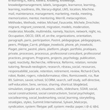
ki-learning.fr,
,
Kiera
,
Kiewra
,
Knowing
,
knowledge
,
knowledgemanagement
,
labels
,
languages
,
learnance
,
learning,
,
learning_readiness
,
life
,
literacy-digital
,
LMS
,
location
,
Machine
,
mail
,
maintenance
,
management
,
marketing
,
media
,
meeting
,
memorization
,
mentor
,
mentoring
,
Merrill
,
metacognition
,
Méthodes
,
Methods
,
métier
,
Michael_Fauscette
,
Michele_Drechsler
,
migrant
,
migrant_connecté
,
migration
,
models
,
moderation
,
moderator
,
Moodle
,
multimédia
,
namely
,
Nazism
,
network
,
night
,
no
,
Occupation
,
OECD
,
OER
,
of
,
on the
,
organizations
,
orientation
,
paragraph
,
paris
,
participation
,
Pastré
,
pédagogique
,
pédagogiques
,
peers
,
Philippe_Carré
,
philippe_inowlocki
,
phone
,
ph_inowlocki
,
Piaget
,
pierre_pastré
,
plans
,
platform
,
plugin
,
portfolio
,
pratiques
,
private
,
processes
,
processus
,
professional consultant
,
professional
practices
,
program
,
Programs
,
projects
,
psychology
,
publication
,
rapid
,
reactivity
,
Recherche
,
référence
,
Reforms
,
relation
,
remote
tutoring
,
Renault-neologism
,
research
,
réseau_social
,
resources
,
responsabilité_sociale
,
retention
,
retirement
,
review
,
Richard-Clark
,
robot
,
Rodet
,
rogers
,
roleduformateur
,
rôles
,
Romiszowski
,
rss
,
Rue
89
,
Salmon
,
savoir
,
school
,
SCORM
,
search
,
self study
,
self-directive
,
self-education
,
Sens
,
serious
,
sharing
,
shortcut: blogdetad
,
simulation
,
singular act
,
situations
,
skills
,
slideshare
,
SOAR
,
social
,
social constructionist
,
social constructivism
,
Social psychologist
,
sociallearning
,
social_bookmarking
,
social_learning
,
storytelling
,
stratégies
,
styles
,
Summit International
,
Sylvain_Malcorps
,
syndication
,
system: filetype: pdf
,
system: media: paper
,
t @ d
,
t@d
,