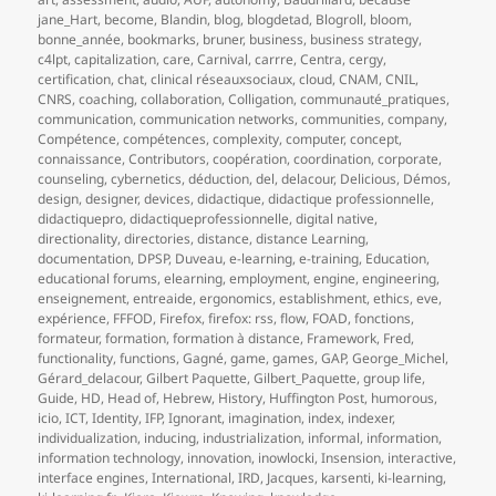
jane_Hart
,
become
,
Blandin
,
blog
,
blogdetad
,
Blogroll
,
bloom
,
bonne_année
,
bookmarks
,
bruner
,
business
,
business strategy
,
c4lpt
,
capitalization
,
care
,
Carnival
,
carrre
,
Centra
,
cergy
,
certification
,
chat
,
clinical réseauxsociaux
,
cloud
,
CNAM
,
CNIL
,
CNRS
,
coaching
,
collaboration
,
Colligation
,
communauté_pratiques
,
communication
,
communication networks
,
communities
,
company
,
Compétence
,
compétences
,
complexity
,
computer
,
concept
,
connaissance
,
Contributors
,
coopération
,
coordination
,
corporate
,
counseling
,
cybernetics
,
déduction
,
del
,
delacour
,
Delicious
,
Démos
,
design
,
designer
,
devices
,
didactique
,
didactique professionnelle
,
didactiquepro
,
didactiqueprofessionnelle
,
digital native
,
directionality
,
directories
,
distance
,
distance Learning
,
documentation
,
DPSP
,
Duveau
,
e-learning
,
e-training
,
Education
,
educational forums
,
elearning
,
employment
,
engine
,
engineering
,
enseignement
,
entreaide
,
ergonomics
,
establishment
,
ethics
,
eve
,
expérience
,
FFFOD
,
Firefox
,
firefox: rss
,
flow
,
FOAD
,
fonctions
,
formateur
,
formation
,
formation à distance
,
Framework
,
Fred
,
functionality
,
functions
,
Gagné
,
game
,
games
,
GAP
,
George_Michel
,
Gérard_delacour
,
Gilbert Paquette
,
Gilbert_Paquette
,
group life
,
Guide
,
HD
,
Head of
,
Hebrew
,
History
,
Huffington Post
,
humorous
,
icio
,
ICT
,
Identity
,
IFP
,
Ignorant
,
imagination
,
index
,
indexer
,
individualization
,
inducing
,
industrialization
,
informal
,
information
,
information technology
,
innovation
,
inowlocki
,
Insension
,
interactive
,
interface engines
,
International
,
IRD
,
Jacques
,
karsenti
,
ki-learning
,