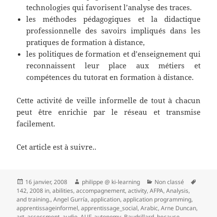
technologies qui favorisent l’analyse des traces.
les méthodes pédagogiques et la didactique
professionnelle des savoirs impliqués dans les
pratiques de formation à distance,
les politiques de formation et d’enseignement qui
reconnaissent leur place aux métiers et
compétences du tutorat en formation à distance.
Cette activité de veille informelle de tout à chacun
peut être enrichie par le réseau et transmise
facilement.
Cet article est à suivre..
Publié
Auteur
Catégories
Mots-
16 janvier, 2008
philippe @ ki-learning
Non classé
le
clés
142
,
2008 in
,
abilities
,
accompagnement
,
activity
,
AFPA
,
Analysis
,
and training.
,
Angel Gurría
,
application
,
application programming
,
apprentissageinformel
,
apprentissage_social
,
Arabic
,
Arne Duncan
,
art
,
assessment
,
audio
,
AUF
,
autonomy
,
Baudrillard
,
because