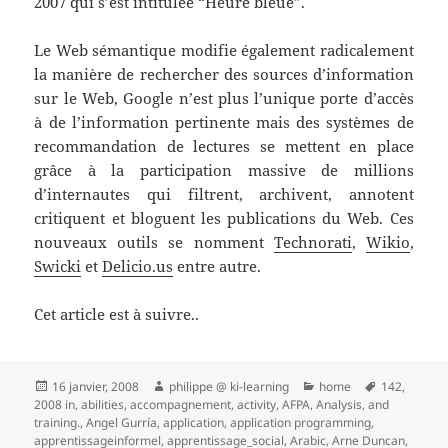
2007 qui s’est intitulée “Heure bleue”.
Le Web sémantique modifie également radicalement
la manière de rechercher des sources d’information
sur le Web, Google n’est plus l’unique porte d’accès
à de l’information pertinente mais des systèmes de
recommandation de lectures se mettent en place
grâce à la participation massive de millions
d’internautes qui filtrent, archivent, annotent
critiquent et bloguent les publications du Web. Ces
nouveaux outils se nomment
Technorati
,
Wikio
,
Swicki
et
Delicio.us
entre autre.
Cet article est à suivre..
Publié
Auteur
Catégories
Mots-
16 janvier, 2008
philippe @ ki-learning
home
142
,
le
clés
2008 in
,
abilities
,
accompagnement
,
activity
,
AFPA
,
Analysis
,
and
training.
,
Angel Gurría
,
application
,
application programming
,
apprentissageinformel
,
apprentissage_social
,
Arabic
,
Arne Duncan
,