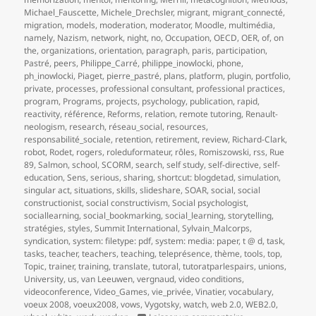
Michael_Fauscette
,
Michele_Drechsler
,
migrant
,
migrant_connecté
,
migration
,
models
,
moderation
,
moderator
,
Moodle
,
multimédia
,
namely
,
Nazism
,
network
,
night
,
no
,
Occupation
,
OECD
,
OER
,
of
,
on
the
,
organizations
,
orientation
,
paragraph
,
paris
,
participation
,
Pastré
,
peers
,
Philippe_Carré
,
philippe_inowlocki
,
phone
,
ph_inowlocki
,
Piaget
,
pierre_pastré
,
plans
,
platform
,
plugin
,
portfolio
,
private
,
processes
,
professional consultant
,
professional practices
,
program
,
Programs
,
projects
,
psychology
,
publication
,
rapid
,
reactivity
,
référence
,
Reforms
,
relation
,
remote tutoring
,
Renault-
neologism
,
research
,
réseau_social
,
resources
,
responsabilité_sociale
,
retention
,
retirement
,
review
,
Richard-Clark
,
robot
,
Rodet
,
rogers
,
roleduformateur
,
rôles
,
Romiszowski
,
rss
,
Rue
89
,
Salmon
,
school
,
SCORM
,
search
,
self study
,
self-directive
,
self-
education
,
Sens
,
serious
,
sharing
,
shortcut: blogdetad
,
simulation
,
singular act
,
situations
,
skills
,
slideshare
,
SOAR
,
social
,
social
constructionist
,
social constructivism
,
Social psychologist
,
sociallearning
,
social_bookmarking
,
social_learning
,
storytelling
,
stratégies
,
styles
,
Summit International
,
Sylvain_Malcorps
,
syndication
,
system: filetype: pdf
,
system: media: paper
,
t @ d
,
task
,
tasks
,
teacher
,
teachers
,
teaching
,
teleprésence
,
thème
,
tools
,
top
,
Topic
,
trainer
,
training
,
translate
,
tutoral
,
tutoratparlespairs
,
unions
,
University
,
us
,
van Leeuwen
,
vergnaud
,
video conditions
,
videoconference
,
Video_Games
,
vie_privée
,
Vinatier
,
vocabulary
,
voeux 2008
,
voeux2008
,
vows
,
Vygotsky
,
watch
,
web 2.0
,
WEB2.0
,