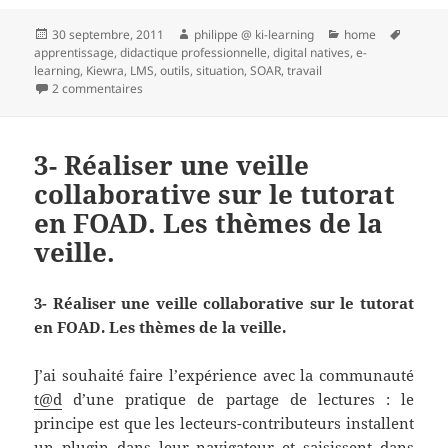
Publié
Auteur
Catégories
Mots-
30 septembre, 2011
philippe @ ki-learning
home
le
clés
apprentissage
,
didactique professionnelle
,
digital natives
,
e-
learning
,
Kiewra
,
LMS
,
outils
,
situation
,
SOAR
,
travail
sur Les nouvelles technologies ne soutiennent pas (tou
2 commentaires
3- Réaliser une veille
collaborative sur le tutorat
en FOAD. Les thèmes de la
veille.
3- Réaliser une veille collaborative sur le tutorat
en FOAD. Les thèmes de la veille.
J’ai souhaité faire l’expérience avec la communauté
t@d
d’une pratique de partage de lectures : le
principe est que les lecteurs-contributeurs installent
un plugin dans leur navigateur et saisissent dans