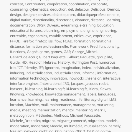
concept
,
Contributors
,
coopération
,
coordination
,
corporate
,
counseling
,
cybernetics
,
déduction
,
del
,
delacour
,
Delicious
,
Démos
,
design
,
designer
,
devices
,
didactiquepro
,
didactiqueprofessionnelle
,
digital native
,
directionality
,
directories
,
distance
,
distance Learning
,
documentation
,
DPSP
,
Duveau
,
e-learning
,
e-training
,
Education
,
educational forums
,
elearning
,
employment
,
engine
,
engineering
,
entreaide
,
ergonomics
,
establishment
,
ethics
,
eve
,
expérience
,
FFFOD
,
Firefox
,
firefox: rss
,
flow
,
FOAD
,
formation
,
formation à
distance
,
formation professionnelle
,
Framework
,
Fred
,
functionality
,
functions
,
Gagné
,
game
,
games
,
GAP
,
George_Michel
,
Gérard_delacour
,
Gilbert Paquette
,
Gilbert_Paquette
,
group life
,
Guide
,
HD
,
Head of
,
Hebrew
,
History
,
Huffington Post
,
humorous
,
icio
,
ICT
,
Identity
,
IFP
,
Ignorant
,
imagination
,
index
,
individualization
,
inducing
,
industrialisation
,
industrialization
,
informal
,
information
,
information technology
,
innovation
,
inowlocki
,
Insension
,
interactive
,
interface engines
,
International
,
IRD
,
Jacques
,
jacques rodet
,
karsenti
,
ki-learning
,
ki-learning.fr
,
ki-learning.fr,
,
Kiera
,
Kiewra
,
Knowing
,
knowledge
,
knowledgemanagement
,
labels
,
languages
,
learnance
,
learning,
,
learning_readiness
,
life
,
literacy-digital
,
LMS
,
location
,
Machine
,
mail
,
maintenance
,
management
,
marketing
,
media
,
meeting
,
memorization
,
mentor
,
mentoring
,
Merrill
,
metacognition
,
Méthodes
,
Methods
,
Michael_Fauscette
,
Michele_Drechsler
,
migrant
,
migrant_connecté
,
migration
,
models
,
moderation
,
moderator
,
Moodle
,
multimédia
,
mutualisation
,
namely
,
Nazism
,
network
,
night
,
no
,
Occupation
,
OECD
,
OER
,
of
,
on the
,