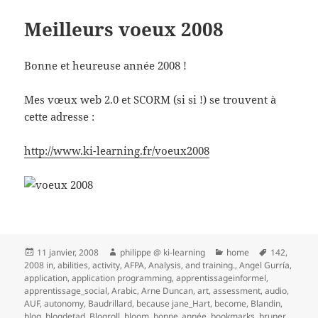
Meilleurs voeux 2008
Bonne et heureuse année 2008 !
Mes vœux web 2.0 et SCORM (si si !) se trouvent à
cette adresse :
http://www.ki-learning.fr/voeux2008
Publié
Auteur
Catégories
Mots-
11 janvier, 2008
philippe @ ki-learning
home
142
,
le
clés
2008 in
,
abilities
,
activity
,
AFPA
,
Analysis
,
and training.
,
Angel Gurría
,
application
,
application programming
,
apprentissageinformel
,
apprentissage_social
,
Arabic
,
Arne Duncan
,
art
,
assessment
,
audio
,
AUF
,
autonomy
,
Baudrillard
,
because jane_Hart
,
become
,
Blandin
,
blog
,
blogdetad
,
Blogroll
,
bloom
,
bonne_année
,
bookmarks
,
bruner
,