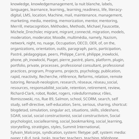
knowledge
,
knowledgemanagement
,
la nuit blanche
,
labels
,
languages
,
learnance
,
learning,
,
learning_readiness
,
life
,
literacy-
digital
,
LMS
,
location
,
Machine
,
mail
,
maintenance
,
management
,
marketing
,
media
,
meeting
,
memorization
,
mentor
,
mentoring
,
Merrill
,
metacognition
,
Méthodes
,
Methods
,
Michael_Fauscette
,
Michele_Drechsler
,
migrant
,
migrant_connecté
,
migration
,
models
,
moderation
,
moderator
,
Moodle
,
multimédia
,
namely
,
Nazism
,
network
,
night
,
no
,
nuage
,
Occupation
,
OECD
,
OER
,
of
,
on the
,
organizations
,
orientation
,
outils
,
paragraph
,
paris
,
participation
,
Pastré
,
pédagogique
,
peers
,
Philippe_Carré
,
philippe_inowlocki
,
phone
,
ph_inowlocki
,
Piaget
,
pierre_pastré
,
plans
,
platform
,
plugin
,
portfolio
,
private
,
processes
,
professional consultant
,
professional
practices
,
program
,
Programs
,
projects
,
psychology
,
publication
,
rapid
,
reactivity
,
Recherche
,
référence
,
Reforms
,
relation
,
remote
tutoring
,
Renault-neologism
,
research
,
réseaux
,
réseau_social
,
resources
,
responsabilité_sociale
,
retention
,
retirement
,
review
,
Richard-Clark
,
robot
,
Rodet
,
rogers
,
roleduformateur
,
rôles
,
Romiszowski
,
rss
,
Rue 89
,
Salmon
,
school
,
SCORM
,
search
,
self
study
,
self-directive
,
self-education
,
Sens
,
serious
,
sharing
,
shortcut:
blogdetad
,
simulation
,
singular act
,
situations
,
skills
,
slideshare
,
SOAR
,
social
,
social constructionist
,
social constructivism
,
Social
psychologist
,
sociallearning
,
social_bookmarking
,
social_learning
,
storytelling
,
stratégies
,
styles
,
Summit International
,
Sylvain_Malcorps
,
syndication
,
system: filetype: pdf
,
system: media:
paper
,
t @ d
,
task
,
tasks
,
teacher
,
teachers
,
teaching
,
téléphone
,