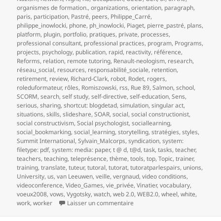
organismes de formation.
,
organizations
,
orientation
,
paragraph
,
paris
,
participation
,
Pastré
,
peers
,
Philippe_Carré
,
philippe_inowlocki
,
phone
,
ph_inowlocki
,
Piaget
,
pierre_pastré
,
plans
,
platform
,
plugin
,
portfolio
,
pratiques
,
private
,
processes
,
professional consultant
,
professional practices
,
program
,
Programs
,
projects
,
psychology
,
publication
,
rapid
,
reactivity
,
référence
,
Reforms
,
relation
,
remote tutoring
,
Renault-neologism
,
research
,
réseau_social
,
resources
,
responsabilité_sociale
,
retention
,
retirement
,
review
,
Richard-Clark
,
robot
,
Rodet
,
rogers
,
roleduformateur
,
rôles
,
Romiszowski
,
rss
,
Rue 89
,
Salmon
,
school
,
SCORM
,
search
,
self study
,
self-directive
,
self-education
,
Sens
,
serious
,
sharing
,
shortcut: blogdetad
,
simulation
,
singular act
,
situations
,
skills
,
slideshare
,
SOAR
,
social
,
social constructionist
,
social constructivism
,
Social psychologist
,
sociallearning
,
social_bookmarking
,
social_learning
,
storytelling
,
stratégies
,
styles
,
Summit International
,
Sylvain_Malcorps
,
syndication
,
system:
filetype: pdf
,
system: media: paper
,
t @ d
,
t@d
,
task
,
tasks
,
teacher
,
teachers
,
teaching
,
teleprésence
,
thème
,
tools
,
top
,
Topic
,
trainer
,
training
,
translate
,
tuteur
,
tutoral
,
tutorat
,
tutoratparlespairs
,
unions
,
University
,
us
,
van Leeuwen
,
veille
,
vergnaud
,
video conditions
,
videoconference
,
Video_Games
,
vie_privée
,
Vinatier
,
vocabulary
,
voeux2008
,
vows
,
Vygotsky
,
watch
,
web 2.0
,
WEB2.0
,
wheel
,
white
,
sur 1 Réaliser une veille collabo
work
,
worker
Laisser un commentaire