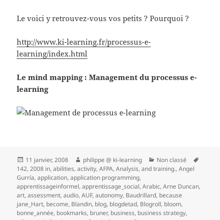
Le voici y retrouvez-vous vos petits ? Pourquoi ?
http://www.ki-learning.fr/processus-e-
learning/index.html
Le mind mapping : Management du processus e-
learning
Publié
Auteur
Catégories
Mots-
11 janvier, 2008
philippe @ ki-learning
Non classé
le
clés
142
,
2008 in
,
abilities
,
activity
,
AFPA
,
Analysis
,
and training.
,
Angel
Gurría
,
application
,
application programming
,
apprentissageinformel
,
apprentissage_social
,
Arabic
,
Arne Duncan
,
art
,
assessment
,
audio
,
AUF
,
autonomy
,
Baudrillard
,
because
jane_Hart
,
become
,
Blandin
,
blog
,
blogdetad
,
Blogroll
,
bloom
,
bonne_année
,
bookmarks
,
bruner
,
business
,
business strategy
,