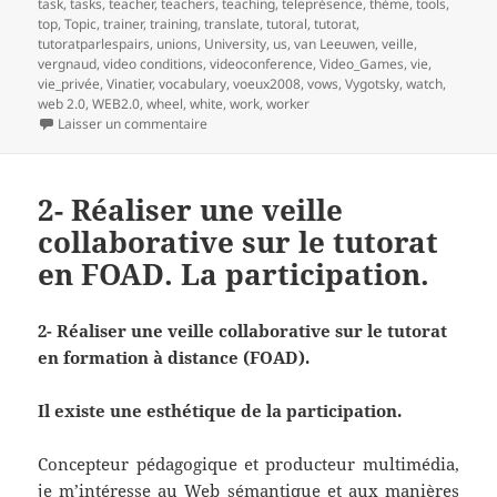
task
,
tasks
,
teacher
,
teachers
,
teaching
,
teleprésence
,
thème
,
tools
,
top
,
Topic
,
trainer
,
training
,
translate
,
tutoral
,
tutorat
,
tutoratparlespairs
,
unions
,
University
,
us
,
van Leeuwen
,
veille
,
vergnaud
,
video conditions
,
videoconference
,
Video_Games
,
vie
,
vie_privée
,
Vinatier
,
vocabulary
,
voeux2008
,
vows
,
Vygotsky
,
watch
,
web 2.0
,
WEB2.0
,
wheel
,
white
,
work
,
worker
sur 3- Réaliser une veille collaborative sur le t
Laisser un commentaire
2- Réaliser une veille
collaborative sur le tutorat
en FOAD. La participation.
2- Réaliser une veille collaborative sur le tutorat
en formation à distance (FOAD).
Il existe une esthétique de la participation.
Concepteur pédagogique et producteur multimédia,
je m’intéresse au Web sémantique et aux manières