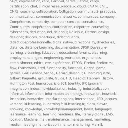
c4lpt
,
capitalization
,
care
,
Carnival
,
carrre
,
Centra
,
cergy
,
certification
,
chat
,
clinical réseauxsociaux
,
cloud
,
CNAM
,
CNIL
,
CNRS
,
coaching
,
collaboration
,
Colligation
,
communauté_pratiques
,
communication
,
communication networks
,
communities
,
company
,
Compétence
,
complexity
,
computer
,
concept
,
connaissance
,
Contributors
,
coopération
,
coordination
,
corporate
,
counseling
,
cybernetics
,
déduction
,
del
,
delacour
,
Delicious
,
Démos
,
design
,
designer
,
devices
,
didactique
,
didactiquepro
,
didactiqueprofessionnelle
,
digital native
,
directionality
,
directories
,
distance
,
distance Learning
,
documentation
,
DPSP
,
Duveau
,
e-
learning
,
e-training
,
Education
,
educational forums
,
elearning
,
employment
,
engine
,
engineering
,
entreaide
,
ergonomics
,
establishment
,
ethics
,
eve
,
expérience
,
FFFOD
,
Firefox
,
firefox: rss
,
flow
,
Framework
,
Fred
,
functionality
,
functions
,
Gagné
,
game
,
games
,
GAP
,
George_Michel
,
Gérard_delacour
,
Gilbert Paquette
,
Gilbert_Paquette
,
group life
,
Guide
,
HD
,
Head of
,
Hebrew
,
History
,
Huffington Post
,
humorous
,
icio
,
ICT
,
Identity
,
IFP
,
Ignorant
,
imagination
,
index
,
individualization
,
inducing
,
industrialization
,
informal
,
information
,
information technology
,
innovation
,
inowlocki
,
Insension
,
interactive
,
interface engines
,
International
,
IRD
,
Jacques
,
karsenti
,
ki-learning
,
ki-learning.fr
,
ki-learning.fr,
,
Kiera
,
Kiewra
,
Knowing
,
knowledge
,
knowledgemanagement
,
labels
,
languages
,
learnance
,
learning,
,
learning_readiness
,
life
,
literacy-digital
,
LMS
,
location
,
Machine
,
mail
,
maintenance
,
management
,
marketing
,
media
,
meeting
,
memorization
,
mentor
,
mentoring
,
Merrill
,