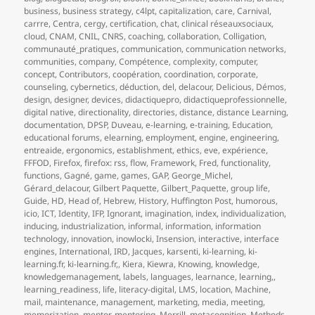
business
,
business strategy
,
c4lpt
,
capitalization
,
care
,
Carnival
,
carrre
,
Centra
,
cergy
,
certification
,
chat
,
clinical réseauxsociaux
,
cloud
,
CNAM
,
CNIL
,
CNRS
,
coaching
,
collaboration
,
Colligation
,
communauté_pratiques
,
communication
,
communication networks
,
communities
,
company
,
Compétence
,
complexity
,
computer
,
concept
,
Contributors
,
coopération
,
coordination
,
corporate
,
counseling
,
cybernetics
,
déduction
,
del
,
delacour
,
Delicious
,
Démos
,
design
,
designer
,
devices
,
didactiquepro
,
didactiqueprofessionnelle
,
digital native
,
directionality
,
directories
,
distance
,
distance Learning
,
documentation
,
DPSP
,
Duveau
,
e-learning
,
e-training
,
Education
,
educational forums
,
elearning
,
employment
,
engine
,
engineering
,
entreaide
,
ergonomics
,
establishment
,
ethics
,
eve
,
expérience
,
FFFOD
,
Firefox
,
firefox: rss
,
flow
,
Framework
,
Fred
,
functionality
,
functions
,
Gagné
,
game
,
games
,
GAP
,
George_Michel
,
Gérard_delacour
,
Gilbert Paquette
,
Gilbert_Paquette
,
group life
,
Guide
,
HD
,
Head of
,
Hebrew
,
History
,
Huffington Post
,
humorous
,
icio
,
ICT
,
Identity
,
IFP
,
Ignorant
,
imagination
,
index
,
individualization
,
inducing
,
industrialization
,
informal
,
information
,
information
technology
,
innovation
,
inowlocki
,
Insension
,
interactive
,
interface
engines
,
International
,
IRD
,
Jacques
,
karsenti
,
ki-learning
,
ki-
learning.fr
,
ki-learning.fr,
,
Kiera
,
Kiewra
,
Knowing
,
knowledge
,
knowledgemanagement
,
labels
,
languages
,
learnance
,
learning,
,
learning_readiness
,
life
,
literacy-digital
,
LMS
,
location
,
Machine
,
mail
,
maintenance
,
management
,
marketing
,
media
,
meeting
,
memorization
,
mentor
,
mentoring
,
Merrill
,
metacognition
,
Methods
,