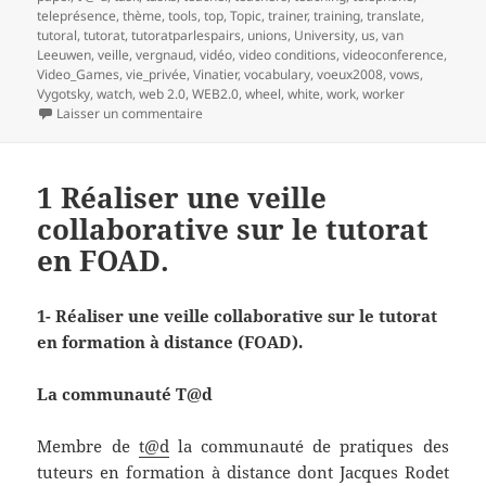
teleprésence
,
thème
,
tools
,
top
,
Topic
,
trainer
,
training
,
translate
,
tutoral
,
tutorat
,
tutoratparlespairs
,
unions
,
University
,
us
,
van
Leeuwen
,
veille
,
vergnaud
,
vidéo
,
video conditions
,
videoconference
,
Video_Games
,
vie_privée
,
Vinatier
,
vocabulary
,
voeux2008
,
vows
,
Vygotsky
,
watch
,
web 2.0
,
WEB2.0
,
wheel
,
white
,
work
,
worker
sur 2- Réaliser une veille collaborative sur le t
Laisser un commentaire
1 Réaliser une veille
collaborative sur le tutorat
en FOAD.
1- Réaliser une veille collaborative sur le tutorat
en formation à distance (FOAD).
La communauté T@d
Membre de
t@d
la communauté de pratiques des
tuteurs en formation à distance dont Jacques Rodet