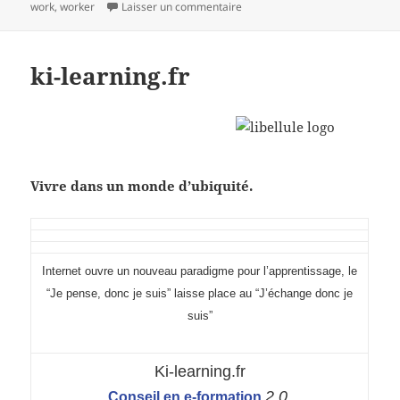
sur mind mapping et processus 
work
,
worker
Laisser un commentaire
ki-learning.fr
Vivre dans un monde d’ubiquité.
I
nternet ouvre un nouveau paradigme pour l’apprentissage, le
“Je pense, donc je suis” laisse place au “J’échange donc je
suis”
Ki-learning.fr
2.0.
Conseil en e-formation