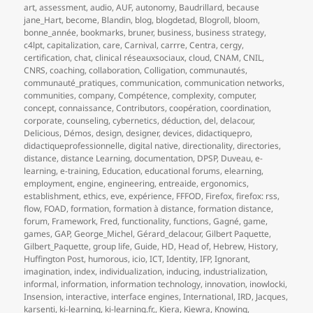
art
,
assessment
,
audio
,
AUF
,
autonomy
,
Baudrillard
,
because
jane_Hart
,
become
,
Blandin
,
blog
,
blogdetad
,
Blogroll
,
bloom
,
bonne_année
,
bookmarks
,
bruner
,
business
,
business strategy
,
c4lpt
,
capitalization
,
care
,
Carnival
,
carrre
,
Centra
,
cergy
,
certification
,
chat
,
clinical réseauxsociaux
,
cloud
,
CNAM
,
CNIL
,
CNRS
,
coaching
,
collaboration
,
Colligation
,
communautés
,
communauté_pratiques
,
communication
,
communication networks
,
communities
,
company
,
Compétence
,
complexity
,
computer
,
concept
,
connaissance
,
Contributors
,
coopération
,
coordination
,
corporate
,
counseling
,
cybernetics
,
déduction
,
del
,
delacour
,
Delicious
,
Démos
,
design
,
designer
,
devices
,
didactiquepro
,
didactiqueprofessionnelle
,
digital native
,
directionality
,
directories
,
distance
,
distance Learning
,
documentation
,
DPSP
,
Duveau
,
e-
learning
,
e-training
,
Education
,
educational forums
,
elearning
,
employment
,
engine
,
engineering
,
entreaide
,
ergonomics
,
establishment
,
ethics
,
eve
,
expérience
,
FFFOD
,
Firefox
,
firefox: rss
,
flow
,
FOAD
,
formation
,
formation à distance
,
formation distance
,
forum
,
Framework
,
Fred
,
functionality
,
functions
,
Gagné
,
game
,
games
,
GAP
,
George_Michel
,
Gérard_delacour
,
Gilbert Paquette
,
Gilbert_Paquette
,
group life
,
Guide
,
HD
,
Head of
,
Hebrew
,
History
,
Huffington Post
,
humorous
,
icio
,
ICT
,
Identity
,
IFP
,
Ignorant
,
imagination
,
index
,
individualization
,
inducing
,
industrialization
,
informal
,
information
,
information technology
,
innovation
,
inowlocki
,
Insension
,
interactive
,
interface engines
,
International
,
IRD
,
Jacques
,
karsenti
,
ki-learning
,
ki-learning.fr,
,
Kiera
,
Kiewra
,
Knowing
,