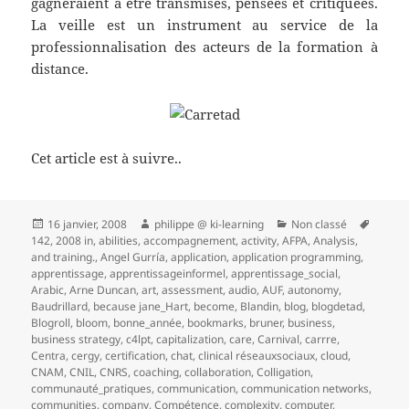
gagneraient a être transmises, pensées et critiquées.
La veille est un instrument au service de la
professionnalisation des acteurs de la formation à
distance.
Cet article est à suivre..
Publié
Auteur
Catégories
Mots-
16 janvier, 2008
philippe @ ki-learning
Non classé
le
clés
142
,
2008 in
,
abilities
,
accompagnement
,
activity
,
AFPA
,
Analysis
,
and training.
,
Angel Gurría
,
application
,
application programming
,
apprentissage
,
apprentissageinformel
,
apprentissage_social
,
Arabic
,
Arne Duncan
,
art
,
assessment
,
audio
,
AUF
,
autonomy
,
Baudrillard
,
because jane_Hart
,
become
,
Blandin
,
blog
,
blogdetad
,
Blogroll
,
bloom
,
bonne_année
,
bookmarks
,
bruner
,
business
,
business strategy
,
c4lpt
,
capitalization
,
care
,
Carnival
,
carrre
,
Centra
,
cergy
,
certification
,
chat
,
clinical réseauxsociaux
,
cloud
,
CNAM
,
CNIL
,
CNRS
,
coaching
,
collaboration
,
Colligation
,
communauté_pratiques
,
communication
,
communication networks
,
communities
,
company
,
Compétence
,
complexity
,
computer
,