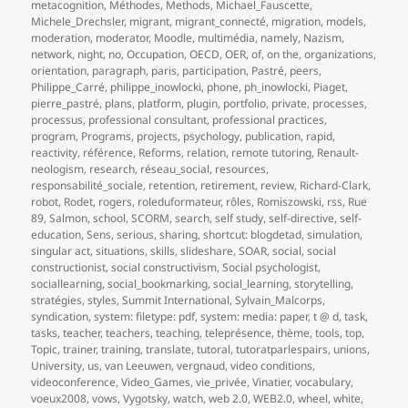
metacognition
,
Méthodes
,
Methods
,
Michael_Fauscette
,
Michele_Drechsler
,
migrant
,
migrant_connecté
,
migration
,
models
,
moderation
,
moderator
,
Moodle
,
multimédia
,
namely
,
Nazism
,
network
,
night
,
no
,
Occupation
,
OECD
,
OER
,
of
,
on the
,
organizations
,
orientation
,
paragraph
,
paris
,
participation
,
Pastré
,
peers
,
Philippe_Carré
,
philippe_inowlocki
,
phone
,
ph_inowlocki
,
Piaget
,
pierre_pastré
,
plans
,
platform
,
plugin
,
portfolio
,
private
,
processes
,
processus
,
professional consultant
,
professional practices
,
program
,
Programs
,
projects
,
psychology
,
publication
,
rapid
,
reactivity
,
référence
,
Reforms
,
relation
,
remote tutoring
,
Renault-
neologism
,
research
,
réseau_social
,
resources
,
responsabilité_sociale
,
retention
,
retirement
,
review
,
Richard-Clark
,
robot
,
Rodet
,
rogers
,
roleduformateur
,
rôles
,
Romiszowski
,
rss
,
Rue
89
,
Salmon
,
school
,
SCORM
,
search
,
self study
,
self-directive
,
self-
education
,
Sens
,
serious
,
sharing
,
shortcut: blogdetad
,
simulation
,
singular act
,
situations
,
skills
,
slideshare
,
SOAR
,
social
,
social
constructionist
,
social constructivism
,
Social psychologist
,
sociallearning
,
social_bookmarking
,
social_learning
,
storytelling
,
stratégies
,
styles
,
Summit International
,
Sylvain_Malcorps
,
syndication
,
system: filetype: pdf
,
system: media: paper
,
t @ d
,
task
,
tasks
,
teacher
,
teachers
,
teaching
,
teleprésence
,
thème
,
tools
,
top
,
Topic
,
trainer
,
training
,
translate
,
tutoral
,
tutoratparlespairs
,
unions
,
University
,
us
,
van Leeuwen
,
vergnaud
,
video conditions
,
videoconference
,
Video_Games
,
vie_privée
,
Vinatier
,
vocabulary
,
voeux2008
,
vows
,
Vygotsky
,
watch
,
web 2.0
,
WEB2.0
,
wheel
,
white
,