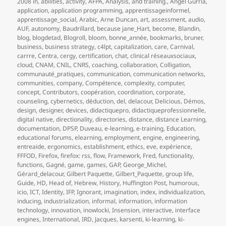
le
clés
2008 in
,
abilities
,
activity
,
AFPA
,
Analysis
,
and training.
,
Angel Gurría
,
application
,
application programming
,
apprentissageinformel
,
apprentissage_social
,
Arabic
,
Arne Duncan
,
art
,
assessment
,
audio
,
AUF
,
autonomy
,
Baudrillard
,
because jane_Hart
,
become
,
Blandin
,
blog
,
blogdetad
,
Blogroll
,
bloom
,
bonne_année
,
bookmarks
,
bruner
,
business
,
business strategy
,
c4lpt
,
capitalization
,
care
,
Carnival
,
carrre
,
Centra
,
cergy
,
certification
,
chat
,
clinical réseauxsociaux
,
cloud
,
CNAM
,
CNIL
,
CNRS
,
coaching
,
collaboration
,
Colligation
,
communauté_pratiques
,
communication
,
communication networks
,
communities
,
company
,
Compétence
,
complexity
,
computer
,
concept
,
Contributors
,
coopération
,
coordination
,
corporate
,
counseling
,
cybernetics
,
déduction
,
del
,
delacour
,
Delicious
,
Démos
,
design
,
designer
,
devices
,
didactiquepro
,
didactiqueprofessionnelle
,
digital native
,
directionality
,
directories
,
distance
,
distance Learning
,
documentation
,
DPSP
,
Duveau
,
e-learning
,
e-training
,
Education
,
educational forums
,
elearning
,
employment
,
engine
,
engineering
,
entreaide
,
ergonomics
,
establishment
,
ethics
,
eve
,
expérience
,
FFFOD
,
Firefox
,
firefox: rss
,
flow
,
Framework
,
Fred
,
functionality
,
functions
,
Gagné
,
game
,
games
,
GAP
,
George_Michel
,
Gérard_delacour
,
Gilbert Paquette
,
Gilbert_Paquette
,
group life
,
Guide
,
HD
,
Head of
,
Hebrew
,
History
,
Huffington Post
,
humorous
,
icio
,
ICT
,
Identity
,
IFP
,
Ignorant
,
imagination
,
index
,
individualization
,
inducing
,
industrialization
,
informal
,
information
,
information
technology
,
innovation
,
inowlocki
,
Insension
,
interactive
,
interface
engines
,
International
,
IRD
,
Jacques
,
karsenti
,
ki-learning
,
ki-