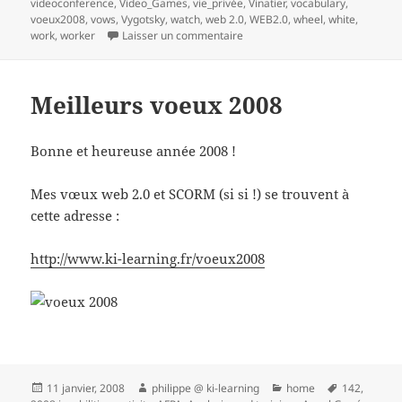
videoconference
,
Video_Games
,
vie_privée
,
Vinatier
,
vocabulary
,
voeux2008
,
vows
,
Vygotsky
,
watch
,
web 2.0
,
WEB2.0
,
wheel
,
white
,
sur 1 Réaliser une veille collabo
work
,
worker
Laisser un commentaire
Meilleurs voeux 2008
Bonne et heureuse année 2008 !
Mes vœux web 2.0 et SCORM (si si !) se trouvent à
cette adresse :
http://www.ki-learning.fr/voeux2008
Publié
Auteur
Catégories
Mots-
11 janvier, 2008
philippe @ ki-learning
home
142
,