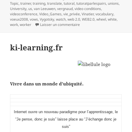
Topic
,
trainer
,
training
,
translate
,
tutoral
,
tutoratparlespairs
,
unions
,
University
,
us
,
van Leeuwen
,
vergnaud
,
video conditions
,
videoconference
,
Video_Games
,
vie_privée
,
Vinatier
,
vocabulary
,
voeux2008
,
vows
,
Vygotsky
,
watch
,
web 2.0
,
WEB2.0
,
wheel
,
white
,
sur mind mapping et processus 
work
,
worker
Laisser un commentaire
ki-learning.fr
Vivre dans un monde d’ubiquité.
I
nternet ouvre un nouveau paradigme pour l’apprentissage, le
“Je pense, donc je suis” laisse place au “J’échange donc je
suis”