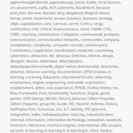
apprentissageinformel
,
apprentissage_social
,
Arabic
,
Arne Duncan
,
art
,
assessment
,
audio
,
AUF
,
autonomy
,
Baudrillard
,
because
jane_Hart
,
become
,
Blandin
,
blog
,
blogdetad
,
Blogroll
,
bloom
,
bonne_année
,
bookmarks
,
bruner
,
business
,
business strategy
,
c4lpt
,
capitalization
,
care
,
Carnival
,
carrre
,
Centra
,
cergy
,
certification
,
chat
,
clinical réseauxsociaux
,
cloud
,
CNAM
,
CNIL
,
CNRS
,
coaching
,
collaboration
,
Colligation
,
communauté_pratiques
,
communication
,
communication networks
,
communities
,
company
,
Compétence
,
complexity
,
computer
,
concept
,
connaissance
,
Contributors
,
coopération
,
coordination
,
corporate
,
counseling
,
cybernetics
,
déduction
,
del
,
delacour
,
Delicious
,
Démos
,
design
,
designer
,
devices
,
didactique
,
didactiquepro
,
didactiqueprofessionnelle
,
digital native
,
directionality
,
directories
,
distance
,
distance Learning
,
documentation
,
DPSP
,
Duveau
,
e-
learning
,
e-training
,
Education
,
educational forums
,
elearning
,
employment
,
engine
,
engineering
,
entreaide
,
ergonomics
,
establishment
,
ethics
,
eve
,
expérience
,
FFFOD
,
Firefox
,
firefox: rss
,
flow
,
Framework
,
Fred
,
functionality
,
functions
,
Gagné
,
game
,
games
,
GAP
,
George_Michel
,
Gérard_delacour
,
Gilbert Paquette
,
Gilbert_Paquette
,
group life
,
Guide
,
HD
,
Head of
,
Hebrew
,
History
,
Huffington Post
,
humorous
,
icio
,
ICT
,
Identity
,
IFP
,
Ignorant
,
imagination
,
index
,
individualization
,
inducing
,
industrialization
,
informal
,
information
,
information technology
,
innovation
,
inowlocki
,
Insension
,
interactive
,
interface engines
,
International
,
IRD
,
Jacques
,
karsenti
,
ki-learning
,
ki-learning.fr
,
ki-learning.fr,
,
Kiera
,
Kiewra
,