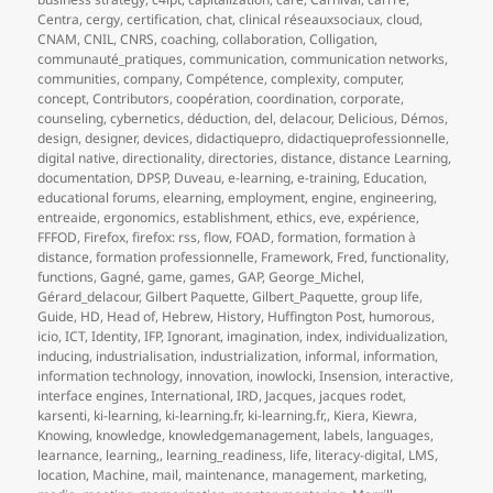
Centra
,
cergy
,
certification
,
chat
,
clinical réseauxsociaux
,
cloud
,
CNAM
,
CNIL
,
CNRS
,
coaching
,
collaboration
,
Colligation
,
communauté_pratiques
,
communication
,
communication networks
,
communities
,
company
,
Compétence
,
complexity
,
computer
,
concept
,
Contributors
,
coopération
,
coordination
,
corporate
,
counseling
,
cybernetics
,
déduction
,
del
,
delacour
,
Delicious
,
Démos
,
design
,
designer
,
devices
,
didactiquepro
,
didactiqueprofessionnelle
,
digital native
,
directionality
,
directories
,
distance
,
distance Learning
,
documentation
,
DPSP
,
Duveau
,
e-learning
,
e-training
,
Education
,
educational forums
,
elearning
,
employment
,
engine
,
engineering
,
entreaide
,
ergonomics
,
establishment
,
ethics
,
eve
,
expérience
,
FFFOD
,
Firefox
,
firefox: rss
,
flow
,
FOAD
,
formation
,
formation à
distance
,
formation professionnelle
,
Framework
,
Fred
,
functionality
,
functions
,
Gagné
,
game
,
games
,
GAP
,
George_Michel
,
Gérard_delacour
,
Gilbert Paquette
,
Gilbert_Paquette
,
group life
,
Guide
,
HD
,
Head of
,
Hebrew
,
History
,
Huffington Post
,
humorous
,
icio
,
ICT
,
Identity
,
IFP
,
Ignorant
,
imagination
,
index
,
individualization
,
inducing
,
industrialisation
,
industrialization
,
informal
,
information
,
information technology
,
innovation
,
inowlocki
,
Insension
,
interactive
,
interface engines
,
International
,
IRD
,
Jacques
,
jacques rodet
,
karsenti
,
ki-learning
,
ki-learning.fr
,
ki-learning.fr,
,
Kiera
,
Kiewra
,
Knowing
,
knowledge
,
knowledgemanagement
,
labels
,
languages
,
learnance
,
learning,
,
learning_readiness
,
life
,
literacy-digital
,
LMS
,
location
,
Machine
,
mail
,
maintenance
,
management
,
marketing
,