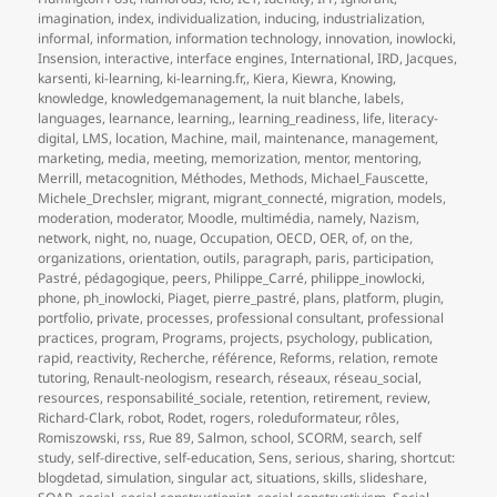
imagination
,
index
,
individualization
,
inducing
,
industrialization
,
informal
,
information
,
information technology
,
innovation
,
inowlocki
,
Insension
,
interactive
,
interface engines
,
International
,
IRD
,
Jacques
,
karsenti
,
ki-learning
,
ki-learning.fr,
,
Kiera
,
Kiewra
,
Knowing
,
knowledge
,
knowledgemanagement
,
la nuit blanche
,
labels
,
languages
,
learnance
,
learning,
,
learning_readiness
,
life
,
literacy-
digital
,
LMS
,
location
,
Machine
,
mail
,
maintenance
,
management
,
marketing
,
media
,
meeting
,
memorization
,
mentor
,
mentoring
,
Merrill
,
metacognition
,
Méthodes
,
Methods
,
Michael_Fauscette
,
Michele_Drechsler
,
migrant
,
migrant_connecté
,
migration
,
models
,
moderation
,
moderator
,
Moodle
,
multimédia
,
namely
,
Nazism
,
network
,
night
,
no
,
nuage
,
Occupation
,
OECD
,
OER
,
of
,
on the
,
organizations
,
orientation
,
outils
,
paragraph
,
paris
,
participation
,
Pastré
,
pédagogique
,
peers
,
Philippe_Carré
,
philippe_inowlocki
,
phone
,
ph_inowlocki
,
Piaget
,
pierre_pastré
,
plans
,
platform
,
plugin
,
portfolio
,
private
,
processes
,
professional consultant
,
professional
practices
,
program
,
Programs
,
projects
,
psychology
,
publication
,
rapid
,
reactivity
,
Recherche
,
référence
,
Reforms
,
relation
,
remote
tutoring
,
Renault-neologism
,
research
,
réseaux
,
réseau_social
,
resources
,
responsabilité_sociale
,
retention
,
retirement
,
review
,
Richard-Clark
,
robot
,
Rodet
,
rogers
,
roleduformateur
,
rôles
,
Romiszowski
,
rss
,
Rue 89
,
Salmon
,
school
,
SCORM
,
search
,
self
study
,
self-directive
,
self-education
,
Sens
,
serious
,
sharing
,
shortcut:
blogdetad
,
simulation
,
singular act
,
situations
,
skills
,
slideshare
,