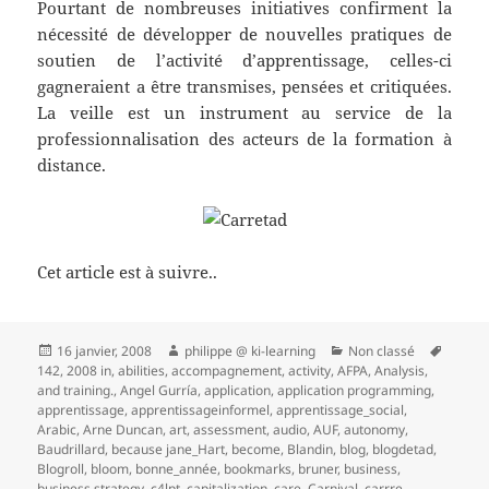
Pourtant de nombreuses initiatives confirment la
nécessité de développer de nouvelles pratiques de
soutien de l’activité d’apprentissage, celles-ci
gagneraient a être transmises, pensées et critiquées.
La veille est un instrument au service de la
professionnalisation des acteurs de la formation à
distance.
Cet article est à suivre..
Publié
Auteur
Catégories
Mots-
16 janvier, 2008
philippe @ ki-learning
Non classé
le
clés
142
,
2008 in
,
abilities
,
accompagnement
,
activity
,
AFPA
,
Analysis
,
and training.
,
Angel Gurría
,
application
,
application programming
,
apprentissage
,
apprentissageinformel
,
apprentissage_social
,
Arabic
,
Arne Duncan
,
art
,
assessment
,
audio
,
AUF
,
autonomy
,
Baudrillard
,
because jane_Hart
,
become
,
Blandin
,
blog
,
blogdetad
,
Blogroll
,
bloom
,
bonne_année
,
bookmarks
,
bruner
,
business
,
business strategy
,
c4lpt
,
capitalization
,
care
,
Carnival
,
carrre
,