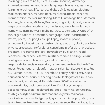
learning.fr
,
ki-learning.fr,
,
Kiera
,
Kiewra
,
Knowing
,
knowledge
,
knowledgemanagement
,
labels
,
languages
,
learnance
,
learning,
,
learning_readiness
,
life
,
literacy-digital
,
LMS
,
location
,
Machine
,
mail
,
maintenance
,
management
,
marketing
,
media
,
meeting
,
memorization
,
mentor
,
mentoring
,
Merrill
,
metacognition
,
Methods
,
Michael_Fauscette
,
Michele_Drechsler
,
migrant
,
migrant_connecté
,
migration
,
models
,
moderation
,
moderator
,
Moodle
,
multimédia
,
namely
,
Nazism
,
network
,
night
,
no
,
Occupation
,
OECD
,
OER
,
of
,
on
the
,
organizations
,
orientation
,
paragraph
,
paris
,
participation
,
Pastré
,
peers
,
Philippe_Carré
,
philippe_inowlocki
,
phone
,
ph_inowlocki
,
Piaget
,
pierre_pastré
,
plans
,
platform
,
plugin
,
portfolio
,
private
,
processes
,
professional consultant
,
professional practices
,
program
,
Programs
,
projects
,
psychology
,
publication
,
rapid
,
reactivity
,
référence
,
Reforms
,
relation
,
remote tutoring
,
Renault-
neologism
,
research
,
réseau_social
,
resources
,
responsabilité_sociale
,
retention
,
retirement
,
review
,
Richard-Clark
,
robot
,
Rodet
,
rogers
,
roleduformateur
,
rôles
,
Romiszowski
,
rss
,
Rue
89
,
Salmon
,
school
,
SCORM
,
search
,
self study
,
self-directive
,
self-
education
,
Sens
,
serious
,
sharing
,
shortcut: blogdetad
,
simulation
,
singular act
,
situations
,
skills
,
slideshare
,
SOAR
,
social
,
social
constructionist
,
social constructivism
,
Social psychologist
,
sociallearning
,
social_bookmarking
,
social_learning
,
storytelling
,
stratégies
,
styles
,
Summit International
,
Sylvain_Malcorps
,
syndication
,
system: filetype: pdf
,
system: media: paper
,
t @ d
,
task
,
tasks
,
teacher
,
teachers
,
teaching
,
teleprésence
,
thème
,
tools
,
top
,