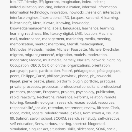
icio
,
ICT
,
Identity
,
IFP
,
Ignorant
,
imagination
,
index
,
indexer
,
individualization
,
inducing
,
industrialization
,
informal
,
information
,
information technology
,
innovation
,
inowlocki
,
Insension
,
interactive
,
interface engines
,
International
,
IRD
,
Jacques
,
karsenti
,
ki-learning
,
ki-learning.fr,
,
Kiera
,
Kiewra
,
Knowing
,
knowledge
,
knowledgemanagement
,
labels
,
languages
,
learnance
,
learning,
,
learning_readiness
,
life
,
literacy-digital
,
LMS
,
location
,
Machine
,
mail
,
maintenance
,
management
,
marketing
,
media
,
meeting
,
memorization
,
mentor
,
mentoring
,
Merrill
,
metacognition
,
Méthodes
,
Methods
,
métier
,
Michael_Fauscette
,
Michele_Drechsler
,
migrant
,
migrant_connecté
,
migration
,
models
,
moderation
,
moderator
,
Moodle
,
multimédia
,
namely
,
Nazism
,
network
,
night
,
no
,
Occupation
,
OECD
,
OER
,
of
,
on the
,
organizations
,
orientation
,
paragraph
,
paris
,
participation
,
Pastré
,
pédagogique
,
pédagogiques
,
peers
,
Philippe_Carré
,
philippe_inowlocki
,
phone
,
ph_inowlocki
,
Piaget
,
pierre_pastré
,
plans
,
platform
,
plugin
,
portfolio
,
pratiques
,
private
,
processes
,
processus
,
professional consultant
,
professional
practices
,
program
,
Programs
,
projects
,
psychology
,
publication
,
rapid
,
reactivity
,
Recherche
,
référence
,
Reforms
,
relation
,
remote
tutoring
,
Renault-neologism
,
research
,
réseau_social
,
resources
,
responsabilité_sociale
,
retention
,
retirement
,
review
,
Richard-Clark
,
robot
,
Rodet
,
rogers
,
roleduformateur
,
rôles
,
Romiszowski
,
rss
,
Rue
89
,
Salmon
,
savoir
,
school
,
SCORM
,
search
,
self study
,
self-directive
,
self-education
,
Sens
,
serious
,
sharing
,
shortcut: blogdetad
,
simulation
,
singular act
,
situations
,
skills
,
slideshare
,
SOAR
,
social
,