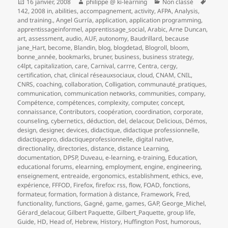
Publié
Auteur
Catégories
Mots-
16 janvier, 2008
philippe @ ki-learning
Non classé
le
clés
142
,
2008 in
,
abilities
,
accompagnement
,
activity
,
AFPA
,
Analysis
,
and training.
,
Angel Gurría
,
application
,
application programming
,
apprentissageinformel
,
apprentissage_social
,
Arabic
,
Arne Duncan
,
art
,
assessment
,
audio
,
AUF
,
autonomy
,
Baudrillard
,
because
jane_Hart
,
become
,
Blandin
,
blog
,
blogdetad
,
Blogroll
,
bloom
,
bonne_année
,
bookmarks
,
bruner
,
business
,
business strategy
,
c4lpt
,
capitalization
,
care
,
Carnival
,
carrre
,
Centra
,
cergy
,
certification
,
chat
,
clinical réseauxsociaux
,
cloud
,
CNAM
,
CNIL
,
CNRS
,
coaching
,
collaboration
,
Colligation
,
communauté_pratiques
,
communication
,
communication networks
,
communities
,
company
,
Compétence
,
compétences
,
complexity
,
computer
,
concept
,
connaissance
,
Contributors
,
coopération
,
coordination
,
corporate
,
counseling
,
cybernetics
,
déduction
,
del
,
delacour
,
Delicious
,
Démos
,
design
,
designer
,
devices
,
didactique
,
didactique professionnelle
,
didactiquepro
,
didactiqueprofessionnelle
,
digital native
,
directionality
,
directories
,
distance
,
distance Learning
,
documentation
,
DPSP
,
Duveau
,
e-learning
,
e-training
,
Education
,
educational forums
,
elearning
,
employment
,
engine
,
engineering
,
enseignement
,
entreaide
,
ergonomics
,
establishment
,
ethics
,
eve
,
expérience
,
FFFOD
,
Firefox
,
firefox: rss
,
flow
,
FOAD
,
fonctions
,
formateur
,
formation
,
formation à distance
,
Framework
,
Fred
,
functionality
,
functions
,
Gagné
,
game
,
games
,
GAP
,
George_Michel
,
Gérard_delacour
,
Gilbert Paquette
,
Gilbert_Paquette
,
group life
,
Guide
,
HD
,
Head of
,
Hebrew
,
History
,
Huffington Post
,
humorous
,