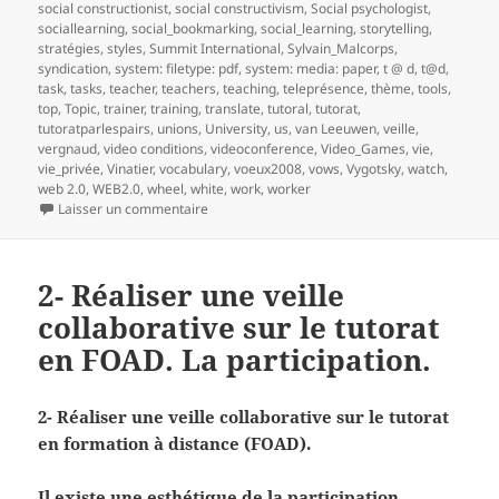
social constructionist
,
social constructivism
,
Social psychologist
,
sociallearning
,
social_bookmarking
,
social_learning
,
storytelling
,
stratégies
,
styles
,
Summit International
,
Sylvain_Malcorps
,
syndication
,
system: filetype: pdf
,
system: media: paper
,
t @ d
,
t@d
,
task
,
tasks
,
teacher
,
teachers
,
teaching
,
teleprésence
,
thème
,
tools
,
top
,
Topic
,
trainer
,
training
,
translate
,
tutoral
,
tutorat
,
tutoratparlespairs
,
unions
,
University
,
us
,
van Leeuwen
,
veille
,
vergnaud
,
video conditions
,
videoconference
,
Video_Games
,
vie
,
vie_privée
,
Vinatier
,
vocabulary
,
voeux2008
,
vows
,
Vygotsky
,
watch
,
web 2.0
,
WEB2.0
,
wheel
,
white
,
work
,
worker
sur 3- Réaliser une veille collaborative sur le t
Laisser un commentaire
2- Réaliser une veille
collaborative sur le tutorat
en FOAD. La participation.
2- Réaliser une veille collaborative sur le tutorat
en formation à distance (FOAD).
Il existe une esthétique de la participation.