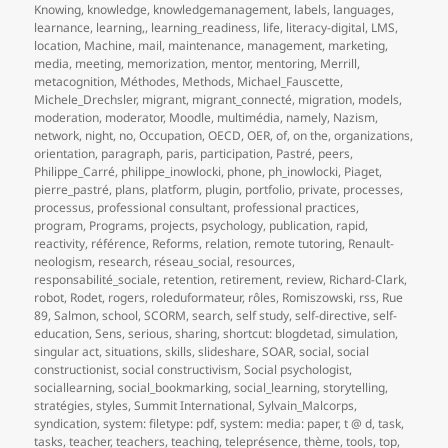
Knowing
,
knowledge
,
knowledgemanagement
,
labels
,
languages
,
learnance
,
learning,
,
learning_readiness
,
life
,
literacy-digital
,
LMS
,
location
,
Machine
,
mail
,
maintenance
,
management
,
marketing
,
media
,
meeting
,
memorization
,
mentor
,
mentoring
,
Merrill
,
metacognition
,
Méthodes
,
Methods
,
Michael_Fauscette
,
Michele_Drechsler
,
migrant
,
migrant_connecté
,
migration
,
models
,
moderation
,
moderator
,
Moodle
,
multimédia
,
namely
,
Nazism
,
network
,
night
,
no
,
Occupation
,
OECD
,
OER
,
of
,
on the
,
organizations
,
orientation
,
paragraph
,
paris
,
participation
,
Pastré
,
peers
,
Philippe_Carré
,
philippe_inowlocki
,
phone
,
ph_inowlocki
,
Piaget
,
pierre_pastré
,
plans
,
platform
,
plugin
,
portfolio
,
private
,
processes
,
processus
,
professional consultant
,
professional practices
,
program
,
Programs
,
projects
,
psychology
,
publication
,
rapid
,
reactivity
,
référence
,
Reforms
,
relation
,
remote tutoring
,
Renault-
neologism
,
research
,
réseau_social
,
resources
,
responsabilité_sociale
,
retention
,
retirement
,
review
,
Richard-Clark
,
robot
,
Rodet
,
rogers
,
roleduformateur
,
rôles
,
Romiszowski
,
rss
,
Rue
89
,
Salmon
,
school
,
SCORM
,
search
,
self study
,
self-directive
,
self-
education
,
Sens
,
serious
,
sharing
,
shortcut: blogdetad
,
simulation
,
singular act
,
situations
,
skills
,
slideshare
,
SOAR
,
social
,
social
constructionist
,
social constructivism
,
Social psychologist
,
sociallearning
,
social_bookmarking
,
social_learning
,
storytelling
,
stratégies
,
styles
,
Summit International
,
Sylvain_Malcorps
,
syndication
,
system: filetype: pdf
,
system: media: paper
,
t @ d
,
task
,
tasks
,
teacher
,
teachers
,
teaching
,
teleprésence
,
thème
,
tools
,
top
,