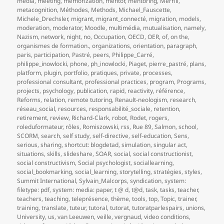
media
,
meeting
,
memorization
,
mentor
,
mentoring
,
Merrill
,
metacognition
,
Méthodes
,
Methods
,
Michael_Fauscette
,
Michele_Drechsler
,
migrant
,
migrant_connecté
,
migration
,
models
,
moderation
,
moderator
,
Moodle
,
multimédia
,
mutualisation
,
namely
,
Nazism
,
network
,
night
,
no
,
Occupation
,
OECD
,
OER
,
of
,
on the
,
organismes de formation.
,
organizations
,
orientation
,
paragraph
,
paris
,
participation
,
Pastré
,
peers
,
Philippe_Carré
,
philippe_inowlocki
,
phone
,
ph_inowlocki
,
Piaget
,
pierre_pastré
,
plans
,
platform
,
plugin
,
portfolio
,
pratiques
,
private
,
processes
,
professional consultant
,
professional practices
,
program
,
Programs
,
projects
,
psychology
,
publication
,
rapid
,
reactivity
,
référence
,
Reforms
,
relation
,
remote tutoring
,
Renault-neologism
,
research
,
réseau_social
,
resources
,
responsabilité_sociale
,
retention
,
retirement
,
review
,
Richard-Clark
,
robot
,
Rodet
,
rogers
,
roleduformateur
,
rôles
,
Romiszowski
,
rss
,
Rue 89
,
Salmon
,
school
,
SCORM
,
search
,
self study
,
self-directive
,
self-education
,
Sens
,
serious
,
sharing
,
shortcut: blogdetad
,
simulation
,
singular act
,
situations
,
skills
,
slideshare
,
SOAR
,
social
,
social constructionist
,
social constructivism
,
Social psychologist
,
sociallearning
,
social_bookmarking
,
social_learning
,
storytelling
,
stratégies
,
styles
,
Summit International
,
Sylvain_Malcorps
,
syndication
,
system:
filetype: pdf
,
system: media: paper
,
t @ d
,
t@d
,
task
,
tasks
,
teacher
,
teachers
,
teaching
,
teleprésence
,
thème
,
tools
,
top
,
Topic
,
trainer
,
training
,
translate
,
tuteur
,
tutoral
,
tutorat
,
tutoratparlespairs
,
unions
,
University
,
us
,
van Leeuwen
,
veille
,
vergnaud
,
video conditions
,