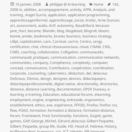
Publié
Auteur
Catégories
Mots-
16 janvier, 2008
philippe @ ki-learning
home
142
,
le
clés
2008 in
,
abilities
,
accompagnement
,
activity
,
AFPA
,
Analysis
,
and
training.
,
Angel Gurría
,
application
,
application programming
,
apprentissageinformel
,
apprentissage_social
,
Arabic
,
Arne Duncan
,
art
,
assessment
,
audio
,
AUF
,
autonomy
,
Baudrillard
,
because
jane_Hart
,
become
,
Blandin
,
blog
,
blogdetad
,
Blogroll
,
bloom
,
bonne_année
,
bookmarks
,
bruner
,
business
,
business strategy
,
c4lpt
,
capitalization
,
care
,
Carnival
,
carrre
,
Centra
,
cergy
,
certification
,
chat
,
clinical réseauxsociaux
,
cloud
,
CNAM
,
CNIL
,
CNRS
,
coaching
,
collaboration
,
Colligation
,
communautés
,
communauté_pratiques
,
communication
,
communication networks
,
communities
,
company
,
Compétence
,
complexity
,
computer
,
concept
,
connaissance
,
Contributors
,
coopération
,
coordination
,
corporate
,
counseling
,
cybernetics
,
déduction
,
del
,
delacour
,
Delicious
,
Démos
,
design
,
designer
,
devices
,
didactiquepro
,
didactiqueprofessionnelle
,
digital native
,
directionality
,
directories
,
distance
,
distance Learning
,
documentation
,
DPSP
,
Duveau
,
e-
learning
,
e-training
,
Education
,
educational forums
,
elearning
,
employment
,
engine
,
engineering
,
entreaide
,
ergonomics
,
establishment
,
ethics
,
eve
,
expérience
,
FFFOD
,
Firefox
,
firefox: rss
,
flow
,
FOAD
,
formation
,
formation à distance
,
formation distance
,
forum
,
Framework
,
Fred
,
functionality
,
functions
,
Gagné
,
game
,
games
,
GAP
,
George_Michel
,
Gérard_delacour
,
Gilbert Paquette
,
Gilbert_Paquette
,
group life
,
Guide
,
HD
,
Head of
,
Hebrew
,
History
,
Huffington Post
,
humorous
,
icio
,
ICT
,
Identity
,
IFP
,
Ignorant
,