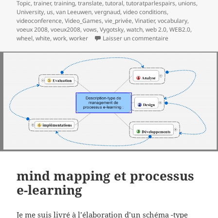
Topic
,
trainer
,
training
,
translate
,
tutoral
,
tutoratparlespairs
,
unions
,
University
,
us
,
van Leeuwen
,
vergnaud
,
video conditions
,
videoconference
,
Video_Games
,
vie_privée
,
Vinatier
,
vocabulary
,
voeux 2008
,
voeux2008
,
vows
,
Vygotsky
,
watch
,
web 2.0
,
WEB2.0
,
sur Meilleurs voe
wheel
,
white
,
work
,
worker
Laisser un commentaire
mind mapping et processus
e-learning
Je me suis livré à l’élaboration d’un schéma -type