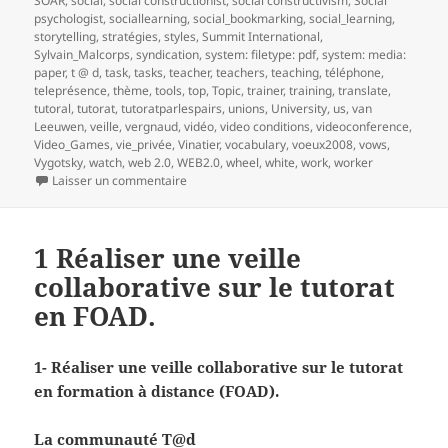
SOAR
,
social
,
social constructionist
,
social constructivism
,
Social
psychologist
,
sociallearning
,
social_bookmarking
,
social_learning
,
storytelling
,
stratégies
,
styles
,
Summit International
,
Sylvain_Malcorps
,
syndication
,
system: filetype: pdf
,
system: media:
paper
,
t @ d
,
task
,
tasks
,
teacher
,
teachers
,
teaching
,
téléphone
,
teleprésence
,
thème
,
tools
,
top
,
Topic
,
trainer
,
training
,
translate
,
tutoral
,
tutorat
,
tutoratparlespairs
,
unions
,
University
,
us
,
van
Leeuwen
,
veille
,
vergnaud
,
vidéo
,
video conditions
,
videoconference
,
Video_Games
,
vie_privée
,
Vinatier
,
vocabulary
,
voeux2008
,
vows
,
Vygotsky
,
watch
,
web 2.0
,
WEB2.0
,
wheel
,
white
,
work
,
worker
sur 2- Réaliser une veille collaborative sur le t
Laisser un commentaire
1 Réaliser une veille
collaborative sur le tutorat
en FOAD.
1- Réaliser une veille collaborative sur le tutorat
en formation à distance (FOAD).
La communauté T@d