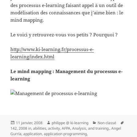
des processus e-learning faisant appel à un outil de
modélisation des connaissances que j’aime bien : le
mind mapping.
Le voici y retrouvez-vous vos petits ? Pourquoi ?
http://www.ki-learning.fr/processus-e-
learning/index.html
Le mind mapping : Management du processus e-
learning
Publié
Auteur
Catégories
Mots-
11 janvier, 2008
philippe @ ki-learning
Non classé
le
clés
142
,
2008 in
,
abilities
,
activity
,
AFPA
,
Analysis
,
and training.
,
Angel
Gurría
,
application
,
application programming
,