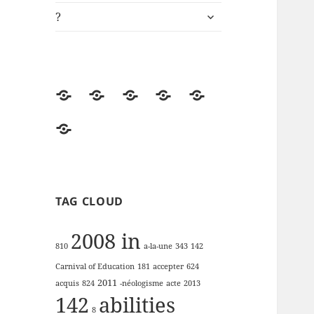
ouvrir
?
le
sous-
menu
Accueil
Univers
ki-
Démos
Engagements
de
learning.fr
RSE
?
lectures
de
la
FFP
TAG CLOUD
2008 in
810
a-la-une
343
142
Carnival of Education
181
accepter
624
2011
acquis
824
-néologisme
acte
2013
142
abilities
8