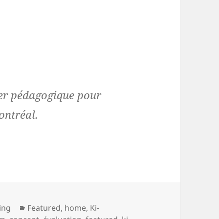
ler pédagogique pour
ontréal.
Catégories
ning
Featured
,
home
,
Ki-