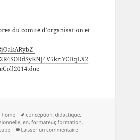
res du comité d’organisation et
fRjOakARybZ-
2R4SORdSyKNJ4V5kriYCDqLX2
eColl2014.doc
Catégories
Mots-
home
conception
,
didactique
,
clés
sionnelle
,
en
,
formateur
,
formation
,
sur Les actes du 3ième co
tube
Laisser un commentaire