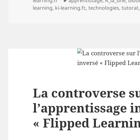
learning.fr
apprentissage
,
A_la_une
,
blo
clés
learning
,
ki-learning.fr,
,
technologies
,
tutorat
La controverse s
l’apprentissage i
« Flipped Learnin