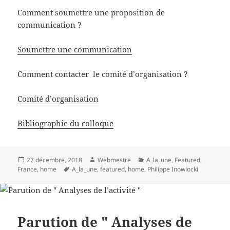
Comment soumettre une proposition de
communication ?
Soumettre une communication
Comment contacter le comité d’organisation ?
Comité d’organisation
Bibliographie du colloque
Publié
Auteur
Catégories
27 décembre, 2018
Webmestre
A_la_une
,
Featured
,
le
Mots-
France
,
home
A_la_une
,
featured
,
home
,
Philippe Inowlocki
clés
Parution de " Analyses de