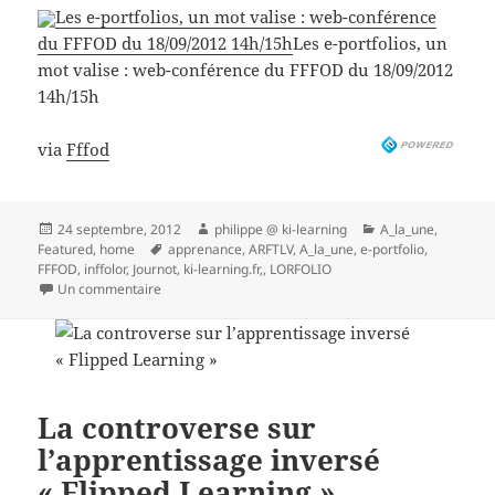
Les e-portfolios, un mot valise : web-conférence
du FFFOD du 18/09/2012 14h/15h
Les e-portfolios, un
mot valise : web-conférence du FFFOD du 18/09/2012
14h/15h
via
Fffod
Publié
Auteur
Catégories
24 septembre, 2012
philippe @ ki-learning
A_la_une
,
le
Mots-
Featured
,
home
apprenance
,
ARFTLV
,
A_la_une
,
e-portfolio
,
clés
FFFOD
,
inffolor
,
Journot
,
ki-learning.fr,
,
LORFOLIO
sur Les e-portfolios, un mot-valise, une web-conféren
Un commentaire
La controverse sur
l’apprentissage inversé
« Flipped Learning »