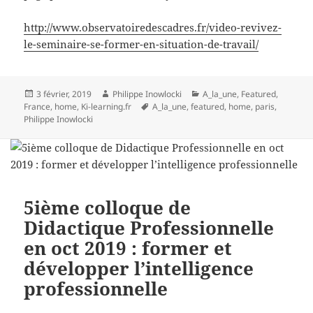
http://www.observatoiredescadres.fr/video-revivez-
le-seminaire-se-former-en-situation-de-travail/
Publié
Auteur
Catégories
3 février, 2019
Philippe Inowlocki
A_la_une
,
Featured
,
le
Mots-
France
,
home
,
Ki-learning.fr
A_la_une
,
featured
,
home
,
paris
,
clés
Philippe Inowlocki
5ième colloque de
Didactique Professionnelle
en oct 2019 : former et
développer l’intelligence
professionnelle