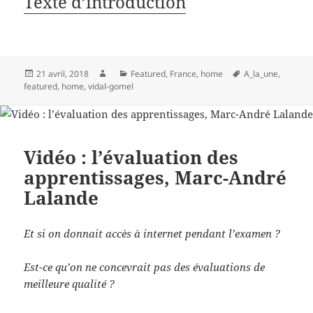
Texte d’introduction
Publié
Auteur
Catégories
Mots-
21 avril, 2018
Featured
,
France
,
home
A_la_une
,
le
clés
featured
,
home
,
vidal-gomel
Vidéo : l’évaluation des
apprentissages, Marc-André
Lalande
Et si on donnait accès à internet pendant l’examen ?
Est-ce qu’on ne concevrait pas des évaluations de
meilleure qualité ?