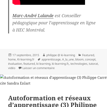
Marc-André Lalande
est Conseiller
pédagogique pour l’apprentissage en ligne
à HEC Montréal.
Publié
Auteur
Catégories
17 septembre, 2015
philippe @ ki-learning
Featured
,
le
Mots-
home
,
Ki-learning.fr
apprentissage
,
A_la_une
,
bloom
,
concept
,
clés
évaluation
,
featured
,
ki-learning
,
ki-learning.fr,
,
technologies
,
tutorat
,
sur Vidéo : l’évaluation des apprentis
vidéo
Laisser un commentaire
Autoformation et réseaux
d’apprentissage (3) Philippe