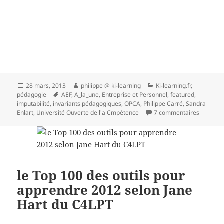
Publié
Auteur
Catégories
28 mars, 2013
philippe @ ki-learning
Ki-learning.fr
,
le
Mots-
pédagogie
AEF
,
A_la_une
,
Entreprise et Personnel
,
featured
,
clés
imputabilité
,
invariants pédagogiques
,
OPCA
,
Philippe Carré
,
Sandra
sur Auto
Enlart
,
Université Ouverte de l'a Cmpétence
7 commentaires
le Top 100 des outils pour
apprendre 2012 selon Jane
Hart du C4LPT