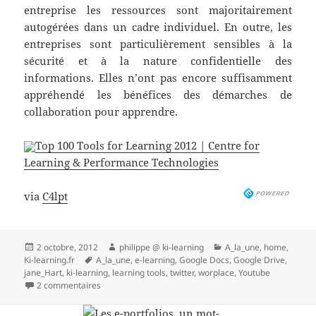
entreprise les ressources sont majoritairement
autogérées dans un cadre individuel. En outre, les
entreprises sont particulièrement sensibles à la
sécurité et à la nature confidentielle des
informations. Elles n’ont pas encore suffisamment
appréhendé les bénéfices des démarches de
collaboration pour apprendre.
Top 100 Tools for Learning 2012 | Centre for
Learning & Performance Technologies
via
C4lpt
Publié
Auteur
Catégories
2 octobre, 2012
philippe @ ki-learning
A_la_une
,
home
,
le
Mots-
Ki-learning.fr
A_la_une
,
e-learning
,
Google Docs
,
Google Drive
,
clés
jane_Hart
,
ki-learning
,
learning tools
,
twitter
,
worplace
,
Youtube
sur le Top 100 des outils pour apprendre 2012 selon J
2 commentaires