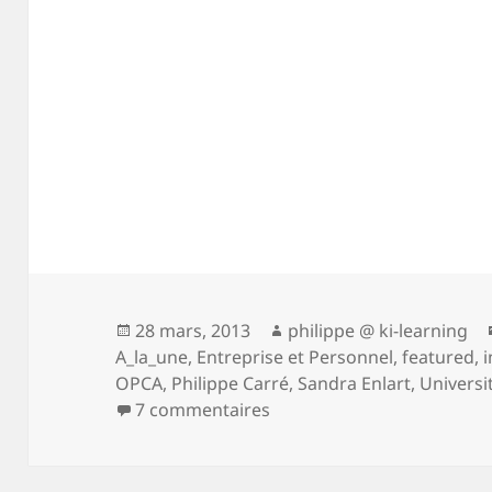
Publié
Auteur
28 mars, 2013
philippe @ ki-learning
le
A_la_une
,
Entreprise et Personnel
,
featured
,
i
OPCA
,
Philippe Carré
,
Sandra Enlart
,
Universi
sur Autoformation et résea
7 commentaires