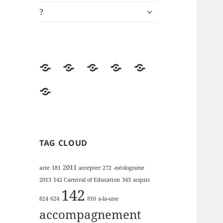
ouvrir
?
le
sous-
menu
Accueil
Univers
ki-
Démos
Engagements
de
learning.fr
RSE
?
lectures
de
la
FFP
TAG CLOUD
2011
acte
181
accepter
272
-néologisme
2013
142 Carnival of Education
343
acquis
142
824
624
810
a-la-une
accompagnement