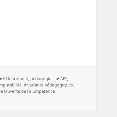
Catégories
Mots-
Ki-learning.fr
,
pédagogie
AEF
,
clés
mputabilité
,
invariants pédagogiques
,
té Ouverte de l'a Cmpétence
ux d’apprentissage (3) Philippe Carré cite Sandra Enlart