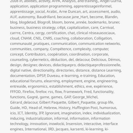
le
clés
2008 in
,
abilities
,
activity
,
AFPA
,
Analysis
,
and training.
,
Angel Gurría
,
application
,
application programming
,
apprentissageinformel
,
apprentissage_social
,
Arabic
,
Arne Duncan
,
art
,
assessment
,
audio
,
AUF
,
autonomy
,
Baudrillard
,
because jane_Hart
,
become
,
Blandin
,
blog
,
blogdetad
,
Blogroll
,
bloom
,
bonne_année
,
bookmarks
,
bruner
,
business
,
business strategy
,
c4lpt
,
capitalization
,
care
,
Carnival
,
carrre
,
Centra
,
cergy
,
certification
,
chat
,
clinical réseauxsociaux
,
cloud
,
CNAM
,
CNIL
,
CNRS
,
coaching
,
collaboration
,
Colligation
,
communauté_pratiques
,
communication
,
communication networks
,
communities
,
company
,
Compétence
,
complexity
,
computer
,
concept
,
Contributors
,
coopération
,
coordination
,
corporate
,
counseling
,
cybernetics
,
déduction
,
del
,
delacour
,
Delicious
,
Démos
,
design
,
designer
,
devices
,
didactiquepro
,
didactiqueprofessionnelle
,
digital native
,
directionality
,
directories
,
distance
,
distance Learning
,
documentation
,
DPSP
,
Duveau
,
e-learning
,
e-training
,
Education
,
educational forums
,
elearning
,
employment
,
engine
,
engineering
,
entreaide
,
ergonomics
,
establishment
,
ethics
,
eve
,
expérience
,
FFFOD
,
Firefox
,
firefox: rss
,
flow
,
Framework
,
Fred
,
functionality
,
functions
,
Gagné
,
game
,
games
,
GAP
,
George_Michel
,
Gérard_delacour
,
Gilbert Paquette
,
Gilbert_Paquette
,
group life
,
Guide
,
HD
,
Head of
,
Hebrew
,
History
,
Huffington Post
,
humorous
,
icio
,
ICT
,
Identity
,
IFP
,
Ignorant
,
imagination
,
index
,
individualization
,
inducing
,
industrialization
,
informal
,
information
,
information
technology
,
innovation
,
inowlocki
,
Insension
,
interactive
,
interface
engines
,
International
,
IRD
,
Jacques
,
karsenti
,
ki-learning
,
ki-