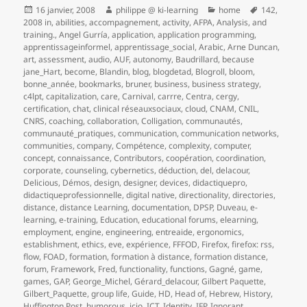
Publié
Auteur
Catégories
Mots-
16 janvier, 2008
philippe @ ki-learning
home
142
,
le
clés
2008 in
,
abilities
,
accompagnement
,
activity
,
AFPA
,
Analysis
,
and
training.
,
Angel Gurría
,
application
,
application programming
,
apprentissageinformel
,
apprentissage_social
,
Arabic
,
Arne Duncan
,
art
,
assessment
,
audio
,
AUF
,
autonomy
,
Baudrillard
,
because
jane_Hart
,
become
,
Blandin
,
blog
,
blogdetad
,
Blogroll
,
bloom
,
bonne_année
,
bookmarks
,
bruner
,
business
,
business strategy
,
c4lpt
,
capitalization
,
care
,
Carnival
,
carrre
,
Centra
,
cergy
,
certification
,
chat
,
clinical réseauxsociaux
,
cloud
,
CNAM
,
CNIL
,
CNRS
,
coaching
,
collaboration
,
Colligation
,
communautés
,
communauté_pratiques
,
communication
,
communication networks
,
communities
,
company
,
Compétence
,
complexity
,
computer
,
concept
,
connaissance
,
Contributors
,
coopération
,
coordination
,
corporate
,
counseling
,
cybernetics
,
déduction
,
del
,
delacour
,
Delicious
,
Démos
,
design
,
designer
,
devices
,
didactiquepro
,
didactiqueprofessionnelle
,
digital native
,
directionality
,
directories
,
distance
,
distance Learning
,
documentation
,
DPSP
,
Duveau
,
e-
learning
,
e-training
,
Education
,
educational forums
,
elearning
,
employment
,
engine
,
engineering
,
entreaide
,
ergonomics
,
establishment
,
ethics
,
eve
,
expérience
,
FFFOD
,
Firefox
,
firefox: rss
,
flow
,
FOAD
,
formation
,
formation à distance
,
formation distance
,
forum
,
Framework
,
Fred
,
functionality
,
functions
,
Gagné
,
game
,
games
,
GAP
,
George_Michel
,
Gérard_delacour
,
Gilbert Paquette
,
Gilbert_Paquette
,
group life
,
Guide
,
HD
,
Head of
,
Hebrew
,
History
,
Huffington Post
,
humorous
,
icio
,
ICT
,
Identity
,
IFP
,
Ignorant
,