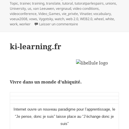
Topic
,
trainer
,
training
,
translate
,
tutoral
,
tutoratparlespairs
,
unions
,
University
,
us
,
van Leeuwen
,
vergnaud
,
video conditions
,
videoconference
,
Video_Games
,
vie_privée
,
Vinatier
,
vocabulary
,
voeux2008
,
vows
,
Vygotsky
,
watch
,
web 2.0
,
WEB2.0
,
wheel
,
white
,
sur mind mapping et processus 
work
,
worker
Laisser un commentaire
ki-learning.fr
Vivre dans un monde d’ubiquité.
I
nternet ouvre un nouveau paradigme pour l’apprentissage, le
“Je pense, donc je suis” laisse place au “J’échange donc je
suis”