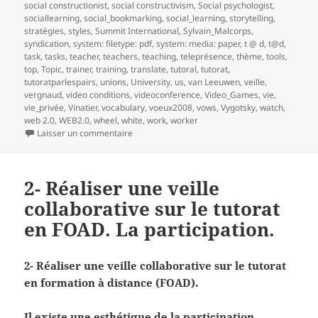
social constructionist
,
social constructivism
,
Social psychologist
,
sociallearning
,
social_bookmarking
,
social_learning
,
storytelling
,
stratégies
,
styles
,
Summit International
,
Sylvain_Malcorps
,
syndication
,
system: filetype: pdf
,
system: media: paper
,
t @ d
,
t@d
,
task
,
tasks
,
teacher
,
teachers
,
teaching
,
teleprésence
,
thème
,
tools
,
top
,
Topic
,
trainer
,
training
,
translate
,
tutoral
,
tutorat
,
tutoratparlespairs
,
unions
,
University
,
us
,
van Leeuwen
,
veille
,
vergnaud
,
video conditions
,
videoconference
,
Video_Games
,
vie
,
vie_privée
,
Vinatier
,
vocabulary
,
voeux2008
,
vows
,
Vygotsky
,
watch
,
web 2.0
,
WEB2.0
,
wheel
,
white
,
work
,
worker
sur 3- Réaliser une veille collaborative sur le t
Laisser un commentaire
2- Réaliser une veille
collaborative sur le tutorat
en FOAD. La participation.
2- Réaliser une veille collaborative sur le tutorat
en formation à distance (FOAD).
Il existe une esthétique de la participation.