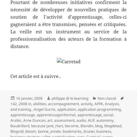
Pourtant de nombreuses initiatives confirment la
nécessité de développer de nouvelles pratiques de
soutien de l’activité d’apprentissage, celles-ci
gagneraient a être transmises, pensées et critiquées.
La veille est un instrument au service de la
professionnalisation des acteurs de la formation à
distance.
Cet article est à suivre..
Publié
Auteur
Catégories
Mots-
16 janvier, 2008
philippe @ ki-learning
Non classé
le
clés
142
,
2008 in
,
abilities
,
accompagnement
,
activity
,
AFPA
,
Analysis
,
and training.
,
Angel Gurría
,
application
,
application programming
,
apprentissage
,
apprentissageinformel
,
apprentissage_social
,
Arabic
,
Arne Duncan
,
art
,
assessment
,
audio
,
AUF
,
autonomy
,
Baudrillard
,
because jane_Hart
,
become
,
Blandin
,
blog
,
blogdetad
,
Blogroll
,
bloom
,
bonne_année
,
bookmarks
,
bruner
,
business
,
business strategy
,
c4lpt
,
capitalization
,
care
,
Carnival
,
carrre
,