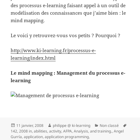
des processus e-learning faisant appel à un outil de
modélisation des connaissances que j’aime bien : le
mind mapping.
Le voici y retrouvez-vous vos petits ? Pourquoi ?
http://www.ki-learning.fr/processus-e-
learning/index.html
Le mind mapping : Management du processus e-
learning
Publié
Auteur
Catégories
Mots-
11 janvier, 2008
philippe @ ki-learning
Non classé
le
clés
142
,
2008 in
,
abilities
,
activity
,
AFPA
,
Analysis
,
and training.
,
Angel
Gurría
,
application
,
application programming
,