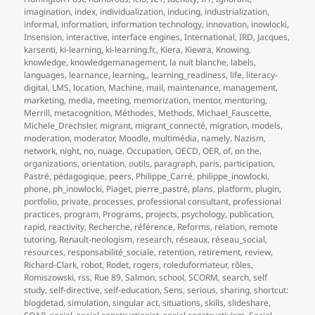
imagination
,
index
,
individualization
,
inducing
,
industrialization
,
informal
,
information
,
information technology
,
innovation
,
inowlocki
,
Insension
,
interactive
,
interface engines
,
International
,
IRD
,
Jacques
,
karsenti
,
ki-learning
,
ki-learning.fr,
,
Kiera
,
Kiewra
,
Knowing
,
knowledge
,
knowledgemanagement
,
la nuit blanche
,
labels
,
languages
,
learnance
,
learning,
,
learning_readiness
,
life
,
literacy-
digital
,
LMS
,
location
,
Machine
,
mail
,
maintenance
,
management
,
marketing
,
media
,
meeting
,
memorization
,
mentor
,
mentoring
,
Merrill
,
metacognition
,
Méthodes
,
Methods
,
Michael_Fauscette
,
Michele_Drechsler
,
migrant
,
migrant_connecté
,
migration
,
models
,
moderation
,
moderator
,
Moodle
,
multimédia
,
namely
,
Nazism
,
network
,
night
,
no
,
nuage
,
Occupation
,
OECD
,
OER
,
of
,
on the
,
organizations
,
orientation
,
outils
,
paragraph
,
paris
,
participation
,
Pastré
,
pédagogique
,
peers
,
Philippe_Carré
,
philippe_inowlocki
,
phone
,
ph_inowlocki
,
Piaget
,
pierre_pastré
,
plans
,
platform
,
plugin
,
portfolio
,
private
,
processes
,
professional consultant
,
professional
practices
,
program
,
Programs
,
projects
,
psychology
,
publication
,
rapid
,
reactivity
,
Recherche
,
référence
,
Reforms
,
relation
,
remote
tutoring
,
Renault-neologism
,
research
,
réseaux
,
réseau_social
,
resources
,
responsabilité_sociale
,
retention
,
retirement
,
review
,
Richard-Clark
,
robot
,
Rodet
,
rogers
,
roleduformateur
,
rôles
,
Romiszowski
,
rss
,
Rue 89
,
Salmon
,
school
,
SCORM
,
search
,
self
study
,
self-directive
,
self-education
,
Sens
,
serious
,
sharing
,
shortcut:
blogdetad
,
simulation
,
singular act
,
situations
,
skills
,
slideshare
,