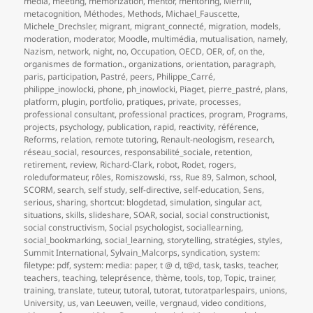
media
,
meeting
,
memorization
,
mentor
,
mentoring
,
Merrill
,
metacognition
,
Méthodes
,
Methods
,
Michael_Fauscette
,
Michele_Drechsler
,
migrant
,
migrant_connecté
,
migration
,
models
,
moderation
,
moderator
,
Moodle
,
multimédia
,
mutualisation
,
namely
,
Nazism
,
network
,
night
,
no
,
Occupation
,
OECD
,
OER
,
of
,
on the
,
organismes de formation.
,
organizations
,
orientation
,
paragraph
,
paris
,
participation
,
Pastré
,
peers
,
Philippe_Carré
,
philippe_inowlocki
,
phone
,
ph_inowlocki
,
Piaget
,
pierre_pastré
,
plans
,
platform
,
plugin
,
portfolio
,
pratiques
,
private
,
processes
,
professional consultant
,
professional practices
,
program
,
Programs
,
projects
,
psychology
,
publication
,
rapid
,
reactivity
,
référence
,
Reforms
,
relation
,
remote tutoring
,
Renault-neologism
,
research
,
réseau_social
,
resources
,
responsabilité_sociale
,
retention
,
retirement
,
review
,
Richard-Clark
,
robot
,
Rodet
,
rogers
,
roleduformateur
,
rôles
,
Romiszowski
,
rss
,
Rue 89
,
Salmon
,
school
,
SCORM
,
search
,
self study
,
self-directive
,
self-education
,
Sens
,
serious
,
sharing
,
shortcut: blogdetad
,
simulation
,
singular act
,
situations
,
skills
,
slideshare
,
SOAR
,
social
,
social constructionist
,
social constructivism
,
Social psychologist
,
sociallearning
,
social_bookmarking
,
social_learning
,
storytelling
,
stratégies
,
styles
,
Summit International
,
Sylvain_Malcorps
,
syndication
,
system:
filetype: pdf
,
system: media: paper
,
t @ d
,
t@d
,
task
,
tasks
,
teacher
,
teachers
,
teaching
,
teleprésence
,
thème
,
tools
,
top
,
Topic
,
trainer
,
training
,
translate
,
tuteur
,
tutoral
,
tutorat
,
tutoratparlespairs
,
unions
,
University
,
us
,
van Leeuwen
,
veille
,
vergnaud
,
video conditions
,