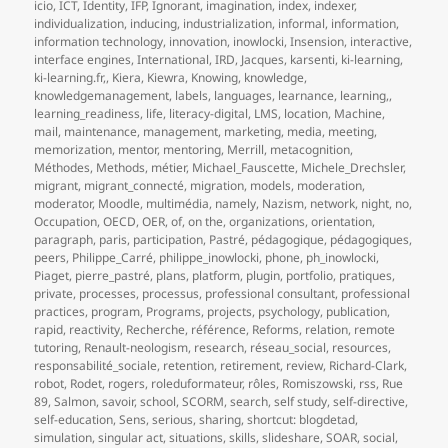
icio
,
ICT
,
Identity
,
IFP
,
Ignorant
,
imagination
,
index
,
indexer
,
individualization
,
inducing
,
industrialization
,
informal
,
information
,
information technology
,
innovation
,
inowlocki
,
Insension
,
interactive
,
interface engines
,
International
,
IRD
,
Jacques
,
karsenti
,
ki-learning
,
ki-learning.fr,
,
Kiera
,
Kiewra
,
Knowing
,
knowledge
,
knowledgemanagement
,
labels
,
languages
,
learnance
,
learning,
,
learning_readiness
,
life
,
literacy-digital
,
LMS
,
location
,
Machine
,
mail
,
maintenance
,
management
,
marketing
,
media
,
meeting
,
memorization
,
mentor
,
mentoring
,
Merrill
,
metacognition
,
Méthodes
,
Methods
,
métier
,
Michael_Fauscette
,
Michele_Drechsler
,
migrant
,
migrant_connecté
,
migration
,
models
,
moderation
,
moderator
,
Moodle
,
multimédia
,
namely
,
Nazism
,
network
,
night
,
no
,
Occupation
,
OECD
,
OER
,
of
,
on the
,
organizations
,
orientation
,
paragraph
,
paris
,
participation
,
Pastré
,
pédagogique
,
pédagogiques
,
peers
,
Philippe_Carré
,
philippe_inowlocki
,
phone
,
ph_inowlocki
,
Piaget
,
pierre_pastré
,
plans
,
platform
,
plugin
,
portfolio
,
pratiques
,
private
,
processes
,
processus
,
professional consultant
,
professional
practices
,
program
,
Programs
,
projects
,
psychology
,
publication
,
rapid
,
reactivity
,
Recherche
,
référence
,
Reforms
,
relation
,
remote
tutoring
,
Renault-neologism
,
research
,
réseau_social
,
resources
,
responsabilité_sociale
,
retention
,
retirement
,
review
,
Richard-Clark
,
robot
,
Rodet
,
rogers
,
roleduformateur
,
rôles
,
Romiszowski
,
rss
,
Rue
89
,
Salmon
,
savoir
,
school
,
SCORM
,
search
,
self study
,
self-directive
,
self-education
,
Sens
,
serious
,
sharing
,
shortcut: blogdetad
,
simulation
,
singular act
,
situations
,
skills
,
slideshare
,
SOAR
,
social
,