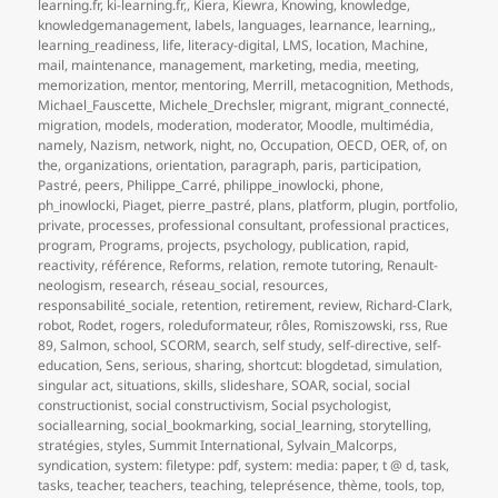
learning.fr
,
ki-learning.fr,
,
Kiera
,
Kiewra
,
Knowing
,
knowledge
,
knowledgemanagement
,
labels
,
languages
,
learnance
,
learning,
,
learning_readiness
,
life
,
literacy-digital
,
LMS
,
location
,
Machine
,
mail
,
maintenance
,
management
,
marketing
,
media
,
meeting
,
memorization
,
mentor
,
mentoring
,
Merrill
,
metacognition
,
Methods
,
Michael_Fauscette
,
Michele_Drechsler
,
migrant
,
migrant_connecté
,
migration
,
models
,
moderation
,
moderator
,
Moodle
,
multimédia
,
namely
,
Nazism
,
network
,
night
,
no
,
Occupation
,
OECD
,
OER
,
of
,
on
the
,
organizations
,
orientation
,
paragraph
,
paris
,
participation
,
Pastré
,
peers
,
Philippe_Carré
,
philippe_inowlocki
,
phone
,
ph_inowlocki
,
Piaget
,
pierre_pastré
,
plans
,
platform
,
plugin
,
portfolio
,
private
,
processes
,
professional consultant
,
professional practices
,
program
,
Programs
,
projects
,
psychology
,
publication
,
rapid
,
reactivity
,
référence
,
Reforms
,
relation
,
remote tutoring
,
Renault-
neologism
,
research
,
réseau_social
,
resources
,
responsabilité_sociale
,
retention
,
retirement
,
review
,
Richard-Clark
,
robot
,
Rodet
,
rogers
,
roleduformateur
,
rôles
,
Romiszowski
,
rss
,
Rue
89
,
Salmon
,
school
,
SCORM
,
search
,
self study
,
self-directive
,
self-
education
,
Sens
,
serious
,
sharing
,
shortcut: blogdetad
,
simulation
,
singular act
,
situations
,
skills
,
slideshare
,
SOAR
,
social
,
social
constructionist
,
social constructivism
,
Social psychologist
,
sociallearning
,
social_bookmarking
,
social_learning
,
storytelling
,
stratégies
,
styles
,
Summit International
,
Sylvain_Malcorps
,
syndication
,
system: filetype: pdf
,
system: media: paper
,
t @ d
,
task
,
tasks
,
teacher
,
teachers
,
teaching
,
teleprésence
,
thème
,
tools
,
top
,