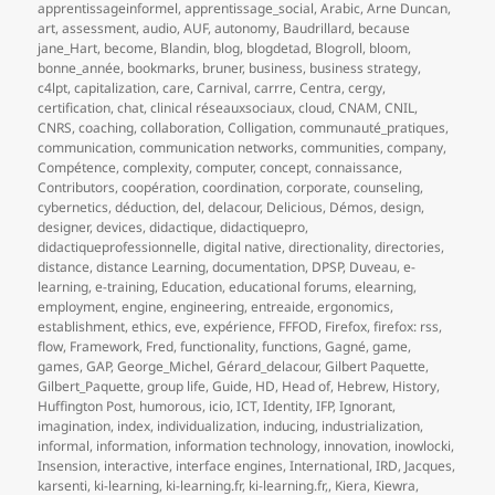
apprentissageinformel
,
apprentissage_social
,
Arabic
,
Arne Duncan
,
art
,
assessment
,
audio
,
AUF
,
autonomy
,
Baudrillard
,
because
jane_Hart
,
become
,
Blandin
,
blog
,
blogdetad
,
Blogroll
,
bloom
,
bonne_année
,
bookmarks
,
bruner
,
business
,
business strategy
,
c4lpt
,
capitalization
,
care
,
Carnival
,
carrre
,
Centra
,
cergy
,
certification
,
chat
,
clinical réseauxsociaux
,
cloud
,
CNAM
,
CNIL
,
CNRS
,
coaching
,
collaboration
,
Colligation
,
communauté_pratiques
,
communication
,
communication networks
,
communities
,
company
,
Compétence
,
complexity
,
computer
,
concept
,
connaissance
,
Contributors
,
coopération
,
coordination
,
corporate
,
counseling
,
cybernetics
,
déduction
,
del
,
delacour
,
Delicious
,
Démos
,
design
,
designer
,
devices
,
didactique
,
didactiquepro
,
didactiqueprofessionnelle
,
digital native
,
directionality
,
directories
,
distance
,
distance Learning
,
documentation
,
DPSP
,
Duveau
,
e-
learning
,
e-training
,
Education
,
educational forums
,
elearning
,
employment
,
engine
,
engineering
,
entreaide
,
ergonomics
,
establishment
,
ethics
,
eve
,
expérience
,
FFFOD
,
Firefox
,
firefox: rss
,
flow
,
Framework
,
Fred
,
functionality
,
functions
,
Gagné
,
game
,
games
,
GAP
,
George_Michel
,
Gérard_delacour
,
Gilbert Paquette
,
Gilbert_Paquette
,
group life
,
Guide
,
HD
,
Head of
,
Hebrew
,
History
,
Huffington Post
,
humorous
,
icio
,
ICT
,
Identity
,
IFP
,
Ignorant
,
imagination
,
index
,
individualization
,
inducing
,
industrialization
,
informal
,
information
,
information technology
,
innovation
,
inowlocki
,
Insension
,
interactive
,
interface engines
,
International
,
IRD
,
Jacques
,
karsenti
,
ki-learning
,
ki-learning.fr
,
ki-learning.fr,
,
Kiera
,
Kiewra
,