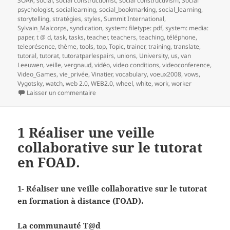
SOAR
,
social
,
social constructionist
,
social constructivism
,
Social
psychologist
,
sociallearning
,
social_bookmarking
,
social_learning
,
storytelling
,
stratégies
,
styles
,
Summit International
,
Sylvain_Malcorps
,
syndication
,
system: filetype: pdf
,
system: media:
paper
,
t @ d
,
task
,
tasks
,
teacher
,
teachers
,
teaching
,
téléphone
,
teleprésence
,
thème
,
tools
,
top
,
Topic
,
trainer
,
training
,
translate
,
tutoral
,
tutorat
,
tutoratparlespairs
,
unions
,
University
,
us
,
van
Leeuwen
,
veille
,
vergnaud
,
vidéo
,
video conditions
,
videoconference
,
Video_Games
,
vie_privée
,
Vinatier
,
vocabulary
,
voeux2008
,
vows
,
Vygotsky
,
watch
,
web 2.0
,
WEB2.0
,
wheel
,
white
,
work
,
worker
sur 2- Réaliser une veille collaborative sur le t
Laisser un commentaire
1 Réaliser une veille
collaborative sur le tutorat
en FOAD.
1- Réaliser une veille collaborative sur le tutorat
en formation à distance (FOAD).
La communauté T@d