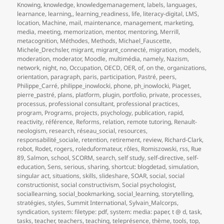
Knowing
,
knowledge
,
knowledgemanagement
,
labels
,
languages
,
learnance
,
learning,
,
learning_readiness
,
life
,
literacy-digital
,
LMS
,
location
,
Machine
,
mail
,
maintenance
,
management
,
marketing
,
media
,
meeting
,
memorization
,
mentor
,
mentoring
,
Merrill
,
metacognition
,
Méthodes
,
Methods
,
Michael_Fauscette
,
Michele_Drechsler
,
migrant
,
migrant_connecté
,
migration
,
models
,
moderation
,
moderator
,
Moodle
,
multimédia
,
namely
,
Nazism
,
network
,
night
,
no
,
Occupation
,
OECD
,
OER
,
of
,
on the
,
organizations
,
orientation
,
paragraph
,
paris
,
participation
,
Pastré
,
peers
,
Philippe_Carré
,
philippe_inowlocki
,
phone
,
ph_inowlocki
,
Piaget
,
pierre_pastré
,
plans
,
platform
,
plugin
,
portfolio
,
private
,
processes
,
processus
,
professional consultant
,
professional practices
,
program
,
Programs
,
projects
,
psychology
,
publication
,
rapid
,
reactivity
,
référence
,
Reforms
,
relation
,
remote tutoring
,
Renault-
neologism
,
research
,
réseau_social
,
resources
,
responsabilité_sociale
,
retention
,
retirement
,
review
,
Richard-Clark
,
robot
,
Rodet
,
rogers
,
roleduformateur
,
rôles
,
Romiszowski
,
rss
,
Rue
89
,
Salmon
,
school
,
SCORM
,
search
,
self study
,
self-directive
,
self-
education
,
Sens
,
serious
,
sharing
,
shortcut: blogdetad
,
simulation
,
singular act
,
situations
,
skills
,
slideshare
,
SOAR
,
social
,
social
constructionist
,
social constructivism
,
Social psychologist
,
sociallearning
,
social_bookmarking
,
social_learning
,
storytelling
,
stratégies
,
styles
,
Summit International
,
Sylvain_Malcorps
,
syndication
,
system: filetype: pdf
,
system: media: paper
,
t @ d
,
task
,
tasks
,
teacher
,
teachers
,
teaching
,
teleprésence
,
thème
,
tools
,
top
,