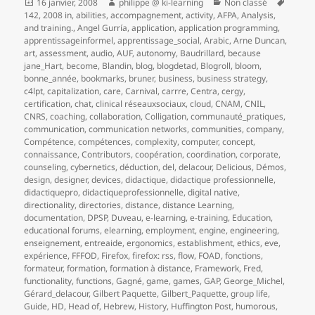
Publié
Auteur
Catégories
Mots-
16 janvier, 2008
philippe @ ki-learning
Non classé
le
clés
142
,
2008 in
,
abilities
,
accompagnement
,
activity
,
AFPA
,
Analysis
,
and training.
,
Angel Gurría
,
application
,
application programming
,
apprentissageinformel
,
apprentissage_social
,
Arabic
,
Arne Duncan
,
art
,
assessment
,
audio
,
AUF
,
autonomy
,
Baudrillard
,
because
jane_Hart
,
become
,
Blandin
,
blog
,
blogdetad
,
Blogroll
,
bloom
,
bonne_année
,
bookmarks
,
bruner
,
business
,
business strategy
,
c4lpt
,
capitalization
,
care
,
Carnival
,
carrre
,
Centra
,
cergy
,
certification
,
chat
,
clinical réseauxsociaux
,
cloud
,
CNAM
,
CNIL
,
CNRS
,
coaching
,
collaboration
,
Colligation
,
communauté_pratiques
,
communication
,
communication networks
,
communities
,
company
,
Compétence
,
compétences
,
complexity
,
computer
,
concept
,
connaissance
,
Contributors
,
coopération
,
coordination
,
corporate
,
counseling
,
cybernetics
,
déduction
,
del
,
delacour
,
Delicious
,
Démos
,
design
,
designer
,
devices
,
didactique
,
didactique professionnelle
,
didactiquepro
,
didactiqueprofessionnelle
,
digital native
,
directionality
,
directories
,
distance
,
distance Learning
,
documentation
,
DPSP
,
Duveau
,
e-learning
,
e-training
,
Education
,
educational forums
,
elearning
,
employment
,
engine
,
engineering
,
enseignement
,
entreaide
,
ergonomics
,
establishment
,
ethics
,
eve
,
expérience
,
FFFOD
,
Firefox
,
firefox: rss
,
flow
,
FOAD
,
fonctions
,
formateur
,
formation
,
formation à distance
,
Framework
,
Fred
,
functionality
,
functions
,
Gagné
,
game
,
games
,
GAP
,
George_Michel
,
Gérard_delacour
,
Gilbert Paquette
,
Gilbert_Paquette
,
group life
,
Guide
,
HD
,
Head of
,
Hebrew
,
History
,
Huffington Post
,
humorous
,