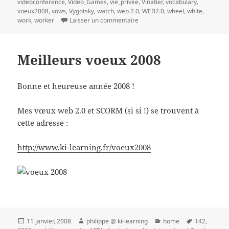
videoconference
,
Video_Games
,
vie_privée
,
Vinatier
,
vocabulary
,
voeux2008
,
vows
,
Vygotsky
,
watch
,
web 2.0
,
WEB2.0
,
wheel
,
white
,
sur 1 Réaliser une veille collabo
work
,
worker
Laisser un commentaire
Meilleurs voeux 2008
Bonne et heureuse année 2008 !
Mes vœux web 2.0 et SCORM (si si !) se trouvent à
cette adresse :
http://www.ki-learning.fr/voeux2008
Publié
Auteur
Catégories
Mots-
11 janvier, 2008
philippe @ ki-learning
home
142
,