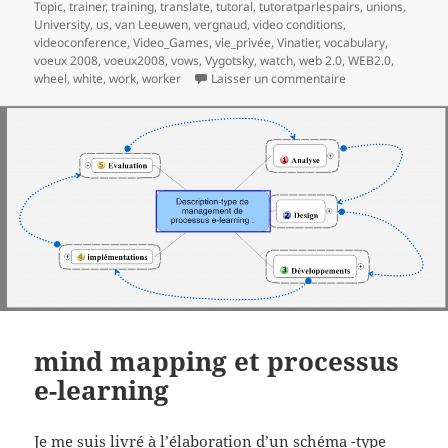
Topic
,
trainer
,
training
,
translate
,
tutoral
,
tutoratparlespairs
,
unions
,
University
,
us
,
van Leeuwen
,
vergnaud
,
video conditions
,
videoconference
,
Video_Games
,
vie_privée
,
Vinatier
,
vocabulary
,
voeux 2008
,
voeux2008
,
vows
,
Vygotsky
,
watch
,
web 2.0
,
WEB2.0
,
sur Meilleurs voe
wheel
,
white
,
work
,
worker
Laisser un commentaire
mind mapping et processus
e-learning
Je me suis livré à l’élaboration d’un schéma -type