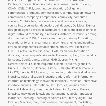
Centra
,
cergy
,
certification
,
chat
,
clinical réseauxsociaux
,
cloud
,
CNAM
,
CNIL
,
CNRS
,
coaching
,
collaboration
,
Colligation
,
communauté_pratiques
,
communication
,
communication networks
,
communities
,
company
,
Compétence
,
complexity
,
computer
,
concept
,
Contributors
,
coopération
,
coordination
,
corporate
,
counseling
,
cybernetics
,
déduction
,
del
,
delacour
,
Delicious
,
Démos
,
design
,
designer
,
devices
,
didactiquepro
,
didactiqueprofessionnelle
,
digital native
,
directionality
,
directories
,
distance
,
distance Learning
,
documentation
,
DPSP
,
Duveau
,
e-learning
,
e-training
,
Education
,
educational forums
,
elearning
,
employment
,
engine
,
engineering
,
entreaide
,
ergonomics
,
establishment
,
ethics
,
eve
,
expérience
,
FFFOD
,
Firefox
,
firefox: rss
,
flow
,
FOAD
,
formation
,
formation à
distance
,
formation professionnelle
,
Framework
,
Fred
,
functionality
,
functions
,
Gagné
,
game
,
games
,
GAP
,
George_Michel
,
Gérard_delacour
,
Gilbert Paquette
,
Gilbert_Paquette
,
group life
,
Guide
,
HD
,
Head of
,
Hebrew
,
History
,
Huffington Post
,
humorous
,
icio
,
ICT
,
Identity
,
IFP
,
Ignorant
,
imagination
,
index
,
individualization
,
inducing
,
industrialisation
,
industrialization
,
informal
,
information
,
information technology
,
innovation
,
inowlocki
,
Insension
,
interactive
,
interface engines
,
International
,
IRD
,
Jacques
,
jacques rodet
,
karsenti
,
ki-learning
,
ki-learning.fr
,
ki-learning.fr,
,
Kiera
,
Kiewra
,
Knowing
,
knowledge
,
knowledgemanagement
,
labels
,
languages
,
learnance
,
learning,
,
learning_readiness
,
life
,
literacy-digital
,
LMS
,
location
,
Machine
,
mail
,
maintenance
,
management
,
marketing
,