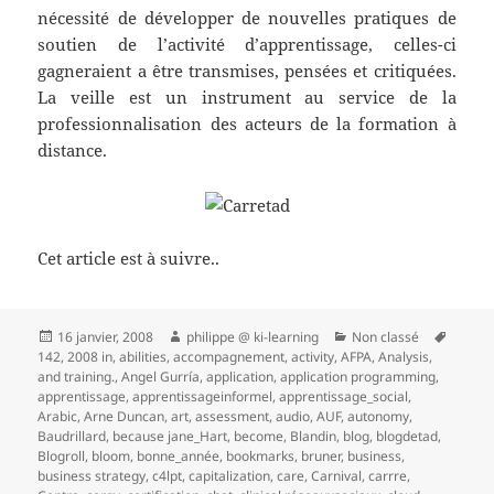
nécessité de développer de nouvelles pratiques de
soutien de l’activité d’apprentissage, celles-ci
gagneraient a être transmises, pensées et critiquées.
La veille est un instrument au service de la
professionnalisation des acteurs de la formation à
distance.
Cet article est à suivre..
Publié
Auteur
Catégories
Mots-
16 janvier, 2008
philippe @ ki-learning
Non classé
le
clés
142
,
2008 in
,
abilities
,
accompagnement
,
activity
,
AFPA
,
Analysis
,
and training.
,
Angel Gurría
,
application
,
application programming
,
apprentissage
,
apprentissageinformel
,
apprentissage_social
,
Arabic
,
Arne Duncan
,
art
,
assessment
,
audio
,
AUF
,
autonomy
,
Baudrillard
,
because jane_Hart
,
become
,
Blandin
,
blog
,
blogdetad
,
Blogroll
,
bloom
,
bonne_année
,
bookmarks
,
bruner
,
business
,
business strategy
,
c4lpt
,
capitalization
,
care
,
Carnival
,
carrre
,