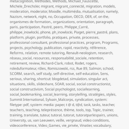
metacognition
,
Méthodes
,
Methods
,
Michael_Fauscette
,
Michele_Drechsler
,
migrant
,
migrant_connecté
,
migration
,
models
,
moderation
,
moderator
,
Moodle
,
multimédia
,
mutualisation
,
namely
,
Nazism
,
network
,
night
,
no
,
Occupation
,
OECD
,
OER
,
of
,
on the
,
organismes de formation.
,
organizations
,
orientation
,
paragraph
,
paris
,
participation
,
Pastré
,
peers
,
Philippe_Carré
,
philippe_inowlocki
,
phone
,
ph_inowlocki
,
Piaget
,
pierre_pastré
,
plans
,
platform
,
plugin
,
portfolio
,
pratiques
,
private
,
processes
,
professional consultant
,
professional practices
,
program
,
Programs
,
projects
,
psychology
,
publication
,
rapid
,
reactivity
,
référence
,
Reforms
,
relation
,
remote tutoring
,
Renault-neologism
,
research
,
réseau_social
,
resources
,
responsabilité_sociale
,
retention
,
retirement
,
review
,
Richard-Clark
,
robot
,
Rodet
,
rogers
,
roleduformateur
,
rôles
,
Romiszowski
,
rss
,
Rue 89
,
Salmon
,
school
,
SCORM
,
search
,
self study
,
self-directive
,
self-education
,
Sens
,
serious
,
sharing
,
shortcut: blogdetad
,
simulation
,
singular act
,
situations
,
skills
,
slideshare
,
SOAR
,
social
,
social constructionist
,
social constructivism
,
Social psychologist
,
sociallearning
,
social_bookmarking
,
social_learning
,
storytelling
,
stratégies
,
styles
,
Summit International
,
Sylvain_Malcorps
,
syndication
,
system:
filetype: pdf
,
system: media: paper
,
t @ d
,
t@d
,
task
,
tasks
,
teacher
,
teachers
,
teaching
,
teleprésence
,
thème
,
tools
,
top
,
Topic
,
trainer
,
training
,
translate
,
tuteur
,
tutoral
,
tutorat
,
tutoratparlespairs
,
unions
,
University
,
us
,
van Leeuwen
,
veille
,
vergnaud
,
video conditions
,
videoconference
,
Video_Games
,
vie_privée
,
Vinatier
,
vocabulary
,