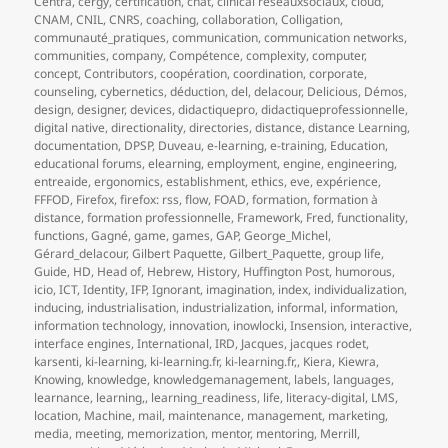
Centra
,
cergy
,
certification
,
chat
,
clinical réseauxsociaux
,
cloud
,
CNAM
,
CNIL
,
CNRS
,
coaching
,
collaboration
,
Colligation
,
communauté_pratiques
,
communication
,
communication networks
,
communities
,
company
,
Compétence
,
complexity
,
computer
,
concept
,
Contributors
,
coopération
,
coordination
,
corporate
,
counseling
,
cybernetics
,
déduction
,
del
,
delacour
,
Delicious
,
Démos
,
design
,
designer
,
devices
,
didactiquepro
,
didactiqueprofessionnelle
,
digital native
,
directionality
,
directories
,
distance
,
distance Learning
,
documentation
,
DPSP
,
Duveau
,
e-learning
,
e-training
,
Education
,
educational forums
,
elearning
,
employment
,
engine
,
engineering
,
entreaide
,
ergonomics
,
establishment
,
ethics
,
eve
,
expérience
,
FFFOD
,
Firefox
,
firefox: rss
,
flow
,
FOAD
,
formation
,
formation à
distance
,
formation professionnelle
,
Framework
,
Fred
,
functionality
,
functions
,
Gagné
,
game
,
games
,
GAP
,
George_Michel
,
Gérard_delacour
,
Gilbert Paquette
,
Gilbert_Paquette
,
group life
,
Guide
,
HD
,
Head of
,
Hebrew
,
History
,
Huffington Post
,
humorous
,
icio
,
ICT
,
Identity
,
IFP
,
Ignorant
,
imagination
,
index
,
individualization
,
inducing
,
industrialisation
,
industrialization
,
informal
,
information
,
information technology
,
innovation
,
inowlocki
,
Insension
,
interactive
,
interface engines
,
International
,
IRD
,
Jacques
,
jacques rodet
,
karsenti
,
ki-learning
,
ki-learning.fr
,
ki-learning.fr,
,
Kiera
,
Kiewra
,
Knowing
,
knowledge
,
knowledgemanagement
,
labels
,
languages
,
learnance
,
learning,
,
learning_readiness
,
life
,
literacy-digital
,
LMS
,
location
,
Machine
,
mail
,
maintenance
,
management
,
marketing
,
media
,
meeting
,
memorization
,
mentor
,
mentoring
,
Merrill
,