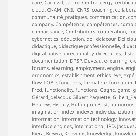
care
,
Carnival
,
carrre
,
Centra
,
cergy
,
certifica
cloud
,
CNAM
,
CNIL
,
CNRS
,
coaching
,
collabor
communauté_pratiques
,
communication
,
co
company
,
Compétence
,
compétences
,
comple
connaissance
,
Contributors
,
coopération
,
coo
cybernetics
,
déduction
,
del
,
delacour
,
Delicio
didactique
,
didactique professionnelle
,
didac
digital native
,
directionality
,
directories
,
dista
documentation
,
DPSP
,
Duveau
,
e-learning
,
e-
forums
,
elearning
,
employment
,
engine
,
engi
ergonomics
,
establishment
,
ethics
,
eve
,
expé
flow
,
FOAD
,
fonctions
,
formateur
,
formation
,
Fred
,
functionality
,
functions
,
Gagné
,
game
,
Gérard_delacour
,
Gilbert Paquette
,
Gilbert_P
Hebrew
,
History
,
Huffington Post
,
humorous
imagination
,
index
,
indexer
,
individualization
,
information
,
information technology
,
innova
interface engines
,
International
,
IRD
,
Jacques
Kiera
,
Kiewra
,
Knowing
,
knowledge
,
knowled