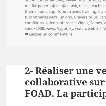
media: paper
,
t @ d
,
t@d
,
task
,
tasks
,
teacher
,
thème
,
tools
,
top
,
Topic
,
trainer
,
training
,
tran
tutoratparlespairs
,
unions
,
University
,
us
,
va
conditions
,
videoconference
,
Video_Games
,
v
voeux2008
,
vows
,
Vygotsky
,
watch
,
web 2.0
,
W
sur 3- Réaliser une
Laisser un commentaire
2- Réaliser une ve
collaborative sur
FOAD. La partici