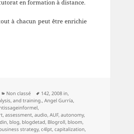
utorat en formation à distance.
 tout à chacun peut être enrichie
.
Catégories
Mots-
Non classé
142
,
2008 in
,
clés
lysis
,
and training.
,
Angel Gurría
,
ntissageinformel
,
rt
,
assessment
,
audio
,
AUF
,
autonomy
,
din
,
blog
,
blogdetad
,
Blogroll
,
bloom
,
business strategy
,
c4lpt
,
capitalization
,