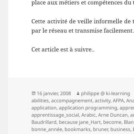
place aux métiers et compétences du t
Cette activité de veille informelle de
par le réseau et transmise facilement
Cet article est à suivre..
Publié
Auteur
16 janvier, 2008
philippe @ ki-learning
le
abilities
,
accompagnement
,
activity
,
AFPA
,
Ana
application
,
application programming
,
appre
apprentissage_social
,
Arabic
,
Arne Duncan
,
a
Baudrillard
,
because jane_Hart
,
become
,
Blan
bonne_année
,
bookmarks
,
bruner
,
business
,