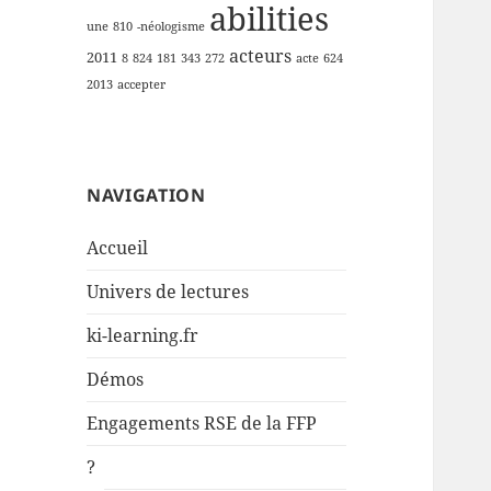
abilities
une
810
-néologisme
acteurs
2011
8
824
181
343
272
acte
624
2013
accepter
NAVIGATION
Accueil
Univers de lectures
ki-learning.fr
Démos
Engagements RSE de la FFP
?