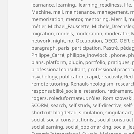
learnance
,
learning,
,
learning_readiness
,
life
,
Machine
,
mail
,
maintenance
,
management
,
m
memorization
,
mentor
,
mentoring
,
Merrill
,
me
métier
,
Michael_Fauscette
,
Michele_Drechsler
migration
,
models
,
moderation
,
moderator
,
network
,
night
,
no
,
Occupation
,
OECD
,
OER
,
paragraph
,
paris
,
participation
,
Pastré
,
péda
Philippe_Carré
,
philippe_inowlocki
,
phone
,
ph
plans
,
platform
,
plugin
,
portfolio
,
pratiques
,
professional consultant
,
professional practic
psychology
,
publication
,
rapid
,
reactivity
,
Rec
remote tutoring
,
Renault-neologism
,
researc
responsabilité_sociale
,
retention
,
retirement
rogers
,
roleduformateur
,
rôles
,
Romiszowski
SCORM
,
search
,
self study
,
self-directive
,
self
shortcut: blogdetad
,
simulation
,
singular act
social
,
social constructionist
,
social construct
sociallearning
,
social_bookmarking
,
social_l
Summit International
,
Sylvain_Malcorps
,
synd