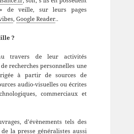
isance.fr
, soit, s’ils en possèdent
» de veille, sur leurs pages
vibes
,
Google Reader
..
ille ?
u travers de leur activités
 de recherches personnelles une
dirigée à partir de sources de
urces audio-visuelles ou écrites
echnologiques, commerciaux et
ouvrages, d’évènements tels des
 de la presse généralistes aussi