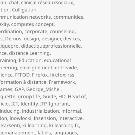
tion
,
chat
,
clinical réseauxsociaux
,
ation
,
Colligation
,
mmunication networks
,
communities
,
xity
,
computer
,
concept
,
rdination
,
corporate
,
counseling
,
us
,
Démos
,
design
,
designer
,
devices
,
tiquepro
,
didactiqueprofessionnelle
,
nce
,
distance Learning
,
training
,
Education
,
educational
neering
,
enseignement
,
entreaide
,
rience
,
FFFOD
,
Firefox
,
firefox: rss
,
formation à distance
,
Framework
,
games
,
GAP
,
George_Michel
,
aquette
,
group life
,
Guide
,
HD
,
Head of
,
,
icio
,
ICT
,
Identity
,
IFP
,
Ignorant
,
inducing
,
industrialization
,
informal
,
tion
,
inowlocki
,
Insension
,
interactive
,
,
karsenti
,
ki-learning
,
ki-learning.fr,
,
gemanagement
,
labels
,
languages
,