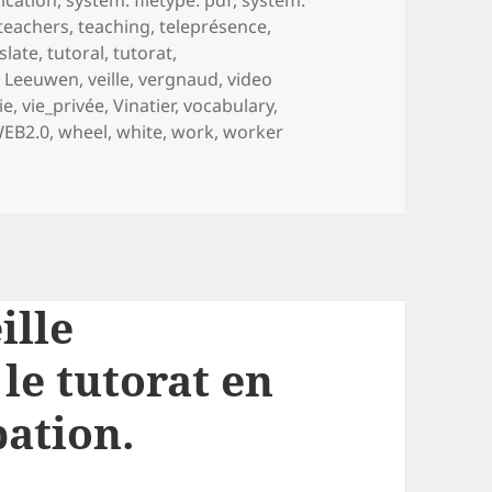
teachers
,
teaching
,
teleprésence
,
slate
,
tutoral
,
tutorat
,
n Leeuwen
,
veille
,
vergnaud
,
video
ie
,
vie_privée
,
Vinatier
,
vocabulary
,
EB2.0
,
wheel
,
white
,
work
,
worker
 veille collaborative sur le tutorat en FOAD. Les thèmes de la 
ille
 le tutorat en
pation.