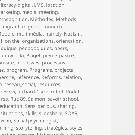
literacy-digital
,
LMS
,
location
,
arketing
,
media
,
meeting
,
tacognition
,
Méthodes
,
Methods
,
,
migrant
,
migrant_connecté
,
Moodle
,
multimédia
,
namely
,
Nazism
,
of
,
on the
,
organizations
,
orientation
,
gogique
,
pédagogiques
,
peers
,
_inowlocki
,
Piaget
,
pierre_pastré
,
private
,
processes
,
processus
,
es
,
program
,
Programs
,
projects
,
herche
,
référence
,
Reforms
,
relation
,
h
,
réseau_social
,
resources
,
,
review
,
Richard-Clark
,
robot
,
Rodet
,
,
rss
,
Rue 89
,
Salmon
,
savoir
,
school
,
-education
,
Sens
,
serious
,
sharing
,
,
situations
,
skills
,
slideshare
,
SOAR
,
ivism
,
Social psychologist
,
earning
,
storytelling
,
stratégies
,
styles
,
ication
,
system: filetype: pdf
,
system: