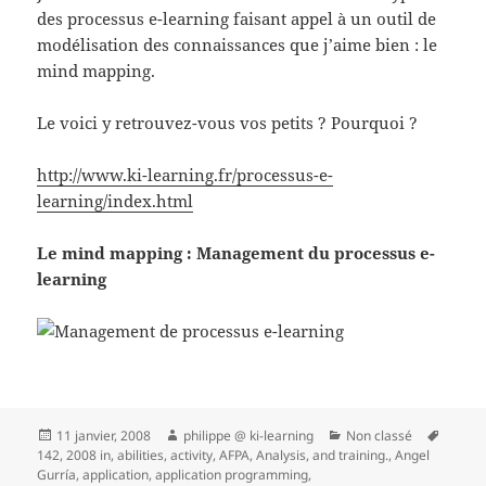
des processus e-learning faisant appel à un outil de
modélisation des connaissances que j’aime bien : le
mind mapping.
Le voici y retrouvez-vous vos petits ? Pourquoi ?
http://www.ki-learning.fr/processus-e-
learning/index.html
Le mind mapping : Management du processus e-
learning
Publié
Auteur
Catégories
Mots-
11 janvier, 2008
philippe @ ki-learning
Non classé
le
clés
142
,
2008 in
,
abilities
,
activity
,
AFPA
,
Analysis
,
and training.
,
Angel
Gurría
,
application
,
application programming
,