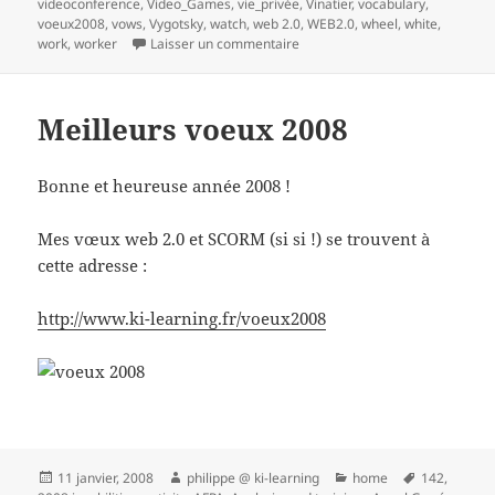
videoconference
,
Video_Games
,
vie_privée
,
Vinatier
,
vocabulary
,
voeux2008
,
vows
,
Vygotsky
,
watch
,
web 2.0
,
WEB2.0
,
wheel
,
white
,
sur 1 Réaliser une veille collabo
work
,
worker
Laisser un commentaire
Meilleurs voeux 2008
Bonne et heureuse année 2008 !
Mes vœux web 2.0 et SCORM (si si !) se trouvent à
cette adresse :
http://www.ki-learning.fr/voeux2008
Publié
Auteur
Catégories
Mots-
11 janvier, 2008
philippe @ ki-learning
home
142
,