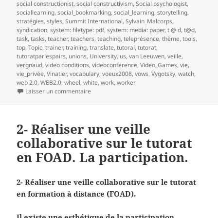
social constructionist
,
social constructivism
,
Social psychologist
,
sociallearning
,
social_bookmarking
,
social_learning
,
storytelling
,
stratégies
,
styles
,
Summit International
,
Sylvain_Malcorps
,
syndication
,
system: filetype: pdf
,
system: media: paper
,
t @ d
,
t@d
,
task
,
tasks
,
teacher
,
teachers
,
teaching
,
teleprésence
,
thème
,
tools
,
top
,
Topic
,
trainer
,
training
,
translate
,
tutoral
,
tutorat
,
tutoratparlespairs
,
unions
,
University
,
us
,
van Leeuwen
,
veille
,
vergnaud
,
video conditions
,
videoconference
,
Video_Games
,
vie
,
vie_privée
,
Vinatier
,
vocabulary
,
voeux2008
,
vows
,
Vygotsky
,
watch
,
web 2.0
,
WEB2.0
,
wheel
,
white
,
work
,
worker
sur 3- Réaliser une veille collaborative sur le t
Laisser un commentaire
2- Réaliser une veille
collaborative sur le tutorat
en FOAD. La participation.
2- Réaliser une veille collaborative sur le tutorat
en formation à distance (FOAD).
Il existe une esthétique de la participation.