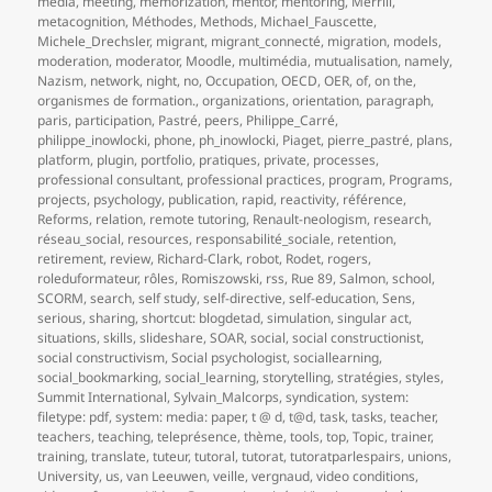
media
,
meeting
,
memorization
,
mentor
,
mentoring
,
Merrill
,
metacognition
,
Méthodes
,
Methods
,
Michael_Fauscette
,
Michele_Drechsler
,
migrant
,
migrant_connecté
,
migration
,
models
,
moderation
,
moderator
,
Moodle
,
multimédia
,
mutualisation
,
namely
,
Nazism
,
network
,
night
,
no
,
Occupation
,
OECD
,
OER
,
of
,
on the
,
organismes de formation.
,
organizations
,
orientation
,
paragraph
,
paris
,
participation
,
Pastré
,
peers
,
Philippe_Carré
,
philippe_inowlocki
,
phone
,
ph_inowlocki
,
Piaget
,
pierre_pastré
,
plans
,
platform
,
plugin
,
portfolio
,
pratiques
,
private
,
processes
,
professional consultant
,
professional practices
,
program
,
Programs
,
projects
,
psychology
,
publication
,
rapid
,
reactivity
,
référence
,
Reforms
,
relation
,
remote tutoring
,
Renault-neologism
,
research
,
réseau_social
,
resources
,
responsabilité_sociale
,
retention
,
retirement
,
review
,
Richard-Clark
,
robot
,
Rodet
,
rogers
,
roleduformateur
,
rôles
,
Romiszowski
,
rss
,
Rue 89
,
Salmon
,
school
,
SCORM
,
search
,
self study
,
self-directive
,
self-education
,
Sens
,
serious
,
sharing
,
shortcut: blogdetad
,
simulation
,
singular act
,
situations
,
skills
,
slideshare
,
SOAR
,
social
,
social constructionist
,
social constructivism
,
Social psychologist
,
sociallearning
,
social_bookmarking
,
social_learning
,
storytelling
,
stratégies
,
styles
,
Summit International
,
Sylvain_Malcorps
,
syndication
,
system:
filetype: pdf
,
system: media: paper
,
t @ d
,
t@d
,
task
,
tasks
,
teacher
,
teachers
,
teaching
,
teleprésence
,
thème
,
tools
,
top
,
Topic
,
trainer
,
training
,
translate
,
tuteur
,
tutoral
,
tutorat
,
tutoratparlespairs
,
unions
,
University
,
us
,
van Leeuwen
,
veille
,
vergnaud
,
video conditions
,