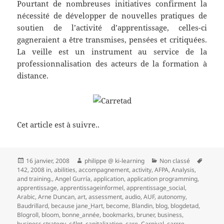
Pourtant de nombreuses initiatives confirment la
nécessité de développer de nouvelles pratiques de
soutien de l’activité d’apprentissage, celles-ci
gagneraient a être transmises, pensées et critiquées.
La veille est un instrument au service de la
professionnalisation des acteurs de la formation à
distance.
Cet article est à suivre..
Publié
Auteur
Catégories
Mots-
16 janvier, 2008
philippe @ ki-learning
Non classé
le
clés
142
,
2008 in
,
abilities
,
accompagnement
,
activity
,
AFPA
,
Analysis
,
and training.
,
Angel Gurría
,
application
,
application programming
,
apprentissage
,
apprentissageinformel
,
apprentissage_social
,
Arabic
,
Arne Duncan
,
art
,
assessment
,
audio
,
AUF
,
autonomy
,
Baudrillard
,
because jane_Hart
,
become
,
Blandin
,
blog
,
blogdetad
,
Blogroll
,
bloom
,
bonne_année
,
bookmarks
,
bruner
,
business
,
business strategy
,
c4lpt
,
capitalization
,
care
,
Carnival
,
carrre
,