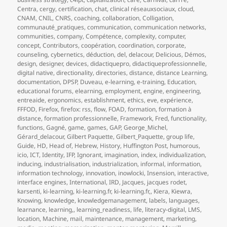
Centra
,
cergy
,
certification
,
chat
,
clinical réseauxsociaux
,
cloud
,
CNAM
,
CNIL
,
CNRS
,
coaching
,
collaboration
,
Colligation
,
communauté_pratiques
,
communication
,
communication networks
,
communities
,
company
,
Compétence
,
complexity
,
computer
,
concept
,
Contributors
,
coopération
,
coordination
,
corporate
,
counseling
,
cybernetics
,
déduction
,
del
,
delacour
,
Delicious
,
Démos
,
design
,
designer
,
devices
,
didactiquepro
,
didactiqueprofessionnelle
,
digital native
,
directionality
,
directories
,
distance
,
distance Learning
,
documentation
,
DPSP
,
Duveau
,
e-learning
,
e-training
,
Education
,
educational forums
,
elearning
,
employment
,
engine
,
engineering
,
entreaide
,
ergonomics
,
establishment
,
ethics
,
eve
,
expérience
,
FFFOD
,
Firefox
,
firefox: rss
,
flow
,
FOAD
,
formation
,
formation à
distance
,
formation professionnelle
,
Framework
,
Fred
,
functionality
,
functions
,
Gagné
,
game
,
games
,
GAP
,
George_Michel
,
Gérard_delacour
,
Gilbert Paquette
,
Gilbert_Paquette
,
group life
,
Guide
,
HD
,
Head of
,
Hebrew
,
History
,
Huffington Post
,
humorous
,
icio
,
ICT
,
Identity
,
IFP
,
Ignorant
,
imagination
,
index
,
individualization
,
inducing
,
industrialisation
,
industrialization
,
informal
,
information
,
information technology
,
innovation
,
inowlocki
,
Insension
,
interactive
,
interface engines
,
International
,
IRD
,
Jacques
,
jacques rodet
,
karsenti
,
ki-learning
,
ki-learning.fr
,
ki-learning.fr,
,
Kiera
,
Kiewra
,
Knowing
,
knowledge
,
knowledgemanagement
,
labels
,
languages
,
learnance
,
learning,
,
learning_readiness
,
life
,
literacy-digital
,
LMS
,
location
,
Machine
,
mail
,
maintenance
,
management
,
marketing
,