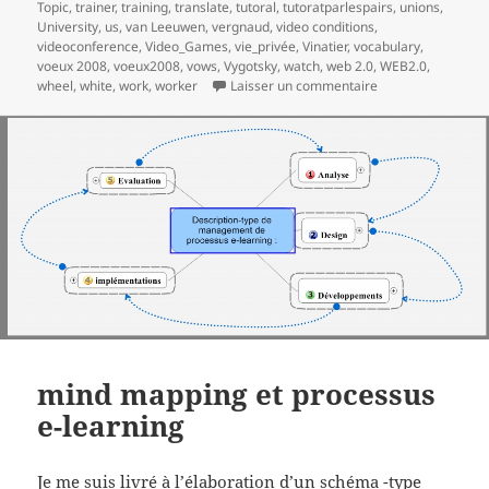
Topic
,
trainer
,
training
,
translate
,
tutoral
,
tutoratparlespairs
,
unions
,
University
,
us
,
van Leeuwen
,
vergnaud
,
video conditions
,
videoconference
,
Video_Games
,
vie_privée
,
Vinatier
,
vocabulary
,
voeux 2008
,
voeux2008
,
vows
,
Vygotsky
,
watch
,
web 2.0
,
WEB2.0
,
sur Meilleurs voe
wheel
,
white
,
work
,
worker
Laisser un commentaire
mind mapping et processus
e-learning
Je me suis livré à l’élaboration d’un schéma -type