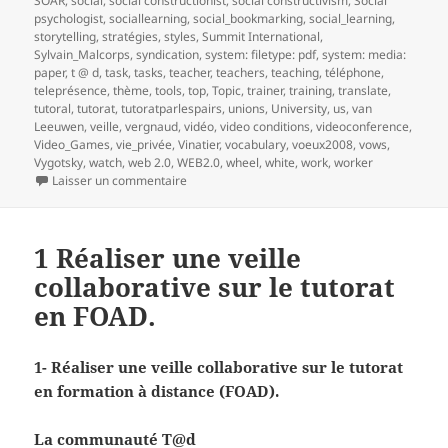
SOAR
,
social
,
social constructionist
,
social constructivism
,
Social
psychologist
,
sociallearning
,
social_bookmarking
,
social_learning
,
storytelling
,
stratégies
,
styles
,
Summit International
,
Sylvain_Malcorps
,
syndication
,
system: filetype: pdf
,
system: media:
paper
,
t @ d
,
task
,
tasks
,
teacher
,
teachers
,
teaching
,
téléphone
,
teleprésence
,
thème
,
tools
,
top
,
Topic
,
trainer
,
training
,
translate
,
tutoral
,
tutorat
,
tutoratparlespairs
,
unions
,
University
,
us
,
van
Leeuwen
,
veille
,
vergnaud
,
vidéo
,
video conditions
,
videoconference
,
Video_Games
,
vie_privée
,
Vinatier
,
vocabulary
,
voeux2008
,
vows
,
Vygotsky
,
watch
,
web 2.0
,
WEB2.0
,
wheel
,
white
,
work
,
worker
sur 2- Réaliser une veille collaborative sur le t
Laisser un commentaire
1 Réaliser une veille
collaborative sur le tutorat
en FOAD.
1- Réaliser une veille collaborative sur le tutorat
en formation à distance (FOAD).
La communauté T@d