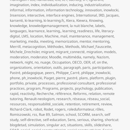
imagination
,
index
,
individualization
,
inducing
,
industrialization
,
informal
,
information
,
information technology
,
innovation
,
inowlocki
,
Insension
,
interactive
,
interface engines
,
International
,
IRD
,
Jacques
,
karsenti
,
ki-learning
,
ki-learning.fr,
,
Kiera
,
Kiewra
,
Knowing
,
knowledge
,
knowledgemanagement
,
la nuit blanche
,
labels
,
languages
,
learnance
,
learning,
,
learning_readiness
,
life
,
literacy-
digital
,
LMS
,
location
,
Machine
,
mail
,
maintenance
,
management
,
marketing
,
media
,
meeting
,
memorization
,
mentor
,
mentoring
,
Merrill
,
metacognition
,
Méthodes
,
Methods
,
Michael_Fauscette
,
Michele_Drechsler
,
migrant
,
migrant_connecté
,
migration
,
models
,
moderation
,
moderator
,
Moodle
,
multimédia
,
namely
,
Nazism
,
network
,
night
,
no
,
nuage
,
Occupation
,
OECD
,
OER
,
of
,
on the
,
organizations
,
orientation
,
outils
,
paragraph
,
paris
,
participation
,
Pastré
,
pédagogique
,
peers
,
Philippe_Carré
,
philippe_inowlocki
,
phone
,
ph_inowlocki
,
Piaget
,
pierre_pastré
,
plans
,
platform
,
plugin
,
portfolio
,
private
,
processes
,
professional consultant
,
professional
practices
,
program
,
Programs
,
projects
,
psychology
,
publication
,
rapid
,
reactivity
,
Recherche
,
référence
,
Reforms
,
relation
,
remote
tutoring
,
Renault-neologism
,
research
,
réseaux
,
réseau_social
,
resources
,
responsabilité_sociale
,
retention
,
retirement
,
review
,
Richard-Clark
,
robot
,
Rodet
,
rogers
,
roleduformateur
,
rôles
,
Romiszowski
,
rss
,
Rue 89
,
Salmon
,
school
,
SCORM
,
search
,
self
study
,
self-directive
,
self-education
,
Sens
,
serious
,
sharing
,
shortcut:
blogdetad
,
simulation
,
singular act
,
situations
,
skills
,
slideshare
,