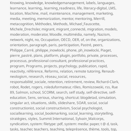
Knowing
,
knowledge
,
knowledgemanagement
,
labels
,
languages
,
learnance
,
learning,
,
learning_readiness
,
life
,
literacy-digital
,
LMS
,
location
,
Machine
,
mail
,
maintenance
,
management
,
marketing
,
media
,
meeting
,
memorization
,
mentor
,
mentoring
,
Merrill
,
metacognition
,
Méthodes
,
Methods
,
Michael_Fauscette
,
Michele_Drechsler
,
migrant
,
migrant_connecté
,
migration
,
models
,
moderation
,
moderator
,
Moodle
,
multimédia
,
namely
,
Nazism
,
network
,
night
,
no
,
Occupation
,
OECD
,
OER
,
of
,
on the
,
organizations
,
orientation
,
paragraph
,
paris
,
participation
,
Pastré
,
peers
,
Philippe_Carré
,
philippe_inowlocki
,
phone
,
ph_inowlocki
,
Piaget
,
pierre_pastré
,
plans
,
platform
,
plugin
,
portfolio
,
private
,
processes
,
processus
,
professional consultant
,
professional practices
,
program
,
Programs
,
projects
,
psychology
,
publication
,
rapid
,
reactivity
,
référence
,
Reforms
,
relation
,
remote tutoring
,
Renault-
neologism
,
research
,
réseau_social
,
resources
,
responsabilité_sociale
,
retention
,
retirement
,
review
,
Richard-Clark
,
robot
,
Rodet
,
rogers
,
roleduformateur
,
rôles
,
Romiszowski
,
rss
,
Rue
89
,
Salmon
,
school
,
SCORM
,
search
,
self study
,
self-directive
,
self-
education
,
Sens
,
serious
,
sharing
,
shortcut: blogdetad
,
simulation
,
singular act
,
situations
,
skills
,
slideshare
,
SOAR
,
social
,
social
constructionist
,
social constructivism
,
Social psychologist
,
sociallearning
,
social_bookmarking
,
social_learning
,
storytelling
,
stratégies
,
styles
,
Summit International
,
Sylvain_Malcorps
,
syndication
,
system: filetype: pdf
,
system: media: paper
,
t @ d
,
task
,
tasks
,
teacher
,
teachers
,
teaching
,
teleprésence
,
thème
,
tools
,
top
,