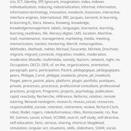
icio
,
ICT
,
Identity
,
IFP
,
Ignorant
,
imagination
,
index
,
indexer
,
individualization
,
inducing
,
industrialization
,
informal
,
information
,
information technology
,
innovation
,
inowlocki
,
Insension
,
interactive
,
interface engines
,
International
,
IRD
,
Jacques
,
karsenti
,
ki-learning
,
ki-learning.fr,
,
Kiera
,
Kiewra
,
Knowing
,
knowledge
,
knowledgemanagement
,
labels
,
languages
,
learnance
,
learning,
,
learning_readiness
,
life
,
literacy-digital
,
LMS
,
location
,
Machine
,
mail
,
maintenance
,
management
,
marketing
,
media
,
meeting
,
memorization
,
mentor
,
mentoring
,
Merrill
,
metacognition
,
Méthodes
,
Methods
,
métier
,
Michael_Fauscette
,
Michele_Drechsler
,
migrant
,
migrant_connecté
,
migration
,
models
,
moderation
,
moderator
,
Moodle
,
multimédia
,
namely
,
Nazism
,
network
,
night
,
no
,
Occupation
,
OECD
,
OER
,
of
,
on the
,
organizations
,
orientation
,
paragraph
,
paris
,
participation
,
Pastré
,
pédagogique
,
pédagogiques
,
peers
,
Philippe_Carré
,
philippe_inowlocki
,
phone
,
ph_inowlocki
,
Piaget
,
pierre_pastré
,
plans
,
platform
,
plugin
,
portfolio
,
pratiques
,
private
,
processes
,
processus
,
professional consultant
,
professional
practices
,
program
,
Programs
,
projects
,
psychology
,
publication
,
rapid
,
reactivity
,
Recherche
,
référence
,
Reforms
,
relation
,
remote
tutoring
,
Renault-neologism
,
research
,
réseau_social
,
resources
,
responsabilité_sociale
,
retention
,
retirement
,
review
,
Richard-Clark
,
robot
,
Rodet
,
rogers
,
roleduformateur
,
rôles
,
Romiszowski
,
rss
,
Rue
89
,
Salmon
,
savoir
,
school
,
SCORM
,
search
,
self study
,
self-directive
,
self-education
,
Sens
,
serious
,
sharing
,
shortcut: blogdetad
,
simulation
,
singular act
,
situations
,
skills
,
slideshare
,
SOAR
,
social
,