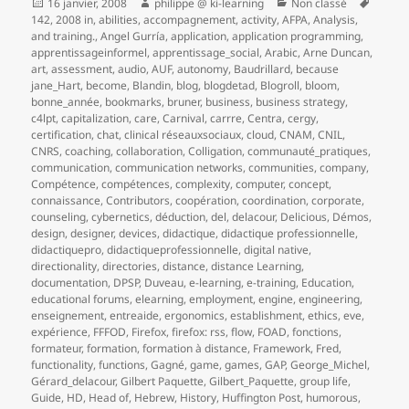
Publié
Auteur
Catégories
Mots-
16 janvier, 2008
philippe @ ki-learning
Non classé
le
clés
142
,
2008 in
,
abilities
,
accompagnement
,
activity
,
AFPA
,
Analysis
,
and training.
,
Angel Gurría
,
application
,
application programming
,
apprentissageinformel
,
apprentissage_social
,
Arabic
,
Arne Duncan
,
art
,
assessment
,
audio
,
AUF
,
autonomy
,
Baudrillard
,
because
jane_Hart
,
become
,
Blandin
,
blog
,
blogdetad
,
Blogroll
,
bloom
,
bonne_année
,
bookmarks
,
bruner
,
business
,
business strategy
,
c4lpt
,
capitalization
,
care
,
Carnival
,
carrre
,
Centra
,
cergy
,
certification
,
chat
,
clinical réseauxsociaux
,
cloud
,
CNAM
,
CNIL
,
CNRS
,
coaching
,
collaboration
,
Colligation
,
communauté_pratiques
,
communication
,
communication networks
,
communities
,
company
,
Compétence
,
compétences
,
complexity
,
computer
,
concept
,
connaissance
,
Contributors
,
coopération
,
coordination
,
corporate
,
counseling
,
cybernetics
,
déduction
,
del
,
delacour
,
Delicious
,
Démos
,
design
,
designer
,
devices
,
didactique
,
didactique professionnelle
,
didactiquepro
,
didactiqueprofessionnelle
,
digital native
,
directionality
,
directories
,
distance
,
distance Learning
,
documentation
,
DPSP
,
Duveau
,
e-learning
,
e-training
,
Education
,
educational forums
,
elearning
,
employment
,
engine
,
engineering
,
enseignement
,
entreaide
,
ergonomics
,
establishment
,
ethics
,
eve
,
expérience
,
FFFOD
,
Firefox
,
firefox: rss
,
flow
,
FOAD
,
fonctions
,
formateur
,
formation
,
formation à distance
,
Framework
,
Fred
,
functionality
,
functions
,
Gagné
,
game
,
games
,
GAP
,
George_Michel
,
Gérard_delacour
,
Gilbert Paquette
,
Gilbert_Paquette
,
group life
,
Guide
,
HD
,
Head of
,
Hebrew
,
History
,
Huffington Post
,
humorous
,