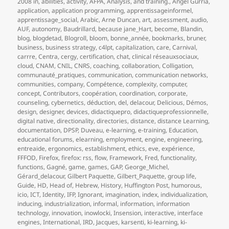
le
clés
2008 in
,
abilities
,
activity
,
AFPA
,
Analysis
,
and training.
,
Angel Gurría
,
application
,
application programming
,
apprentissageinformel
,
apprentissage_social
,
Arabic
,
Arne Duncan
,
art
,
assessment
,
audio
,
AUF
,
autonomy
,
Baudrillard
,
because jane_Hart
,
become
,
Blandin
,
blog
,
blogdetad
,
Blogroll
,
bloom
,
bonne_année
,
bookmarks
,
bruner
,
business
,
business strategy
,
c4lpt
,
capitalization
,
care
,
Carnival
,
carrre
,
Centra
,
cergy
,
certification
,
chat
,
clinical réseauxsociaux
,
cloud
,
CNAM
,
CNIL
,
CNRS
,
coaching
,
collaboration
,
Colligation
,
communauté_pratiques
,
communication
,
communication networks
,
communities
,
company
,
Compétence
,
complexity
,
computer
,
concept
,
Contributors
,
coopération
,
coordination
,
corporate
,
counseling
,
cybernetics
,
déduction
,
del
,
delacour
,
Delicious
,
Démos
,
design
,
designer
,
devices
,
didactiquepro
,
didactiqueprofessionnelle
,
digital native
,
directionality
,
directories
,
distance
,
distance Learning
,
documentation
,
DPSP
,
Duveau
,
e-learning
,
e-training
,
Education
,
educational forums
,
elearning
,
employment
,
engine
,
engineering
,
entreaide
,
ergonomics
,
establishment
,
ethics
,
eve
,
expérience
,
FFFOD
,
Firefox
,
firefox: rss
,
flow
,
Framework
,
Fred
,
functionality
,
functions
,
Gagné
,
game
,
games
,
GAP
,
George_Michel
,
Gérard_delacour
,
Gilbert Paquette
,
Gilbert_Paquette
,
group life
,
Guide
,
HD
,
Head of
,
Hebrew
,
History
,
Huffington Post
,
humorous
,
icio
,
ICT
,
Identity
,
IFP
,
Ignorant
,
imagination
,
index
,
individualization
,
inducing
,
industrialization
,
informal
,
information
,
information
technology
,
innovation
,
inowlocki
,
Insension
,
interactive
,
interface
engines
,
International
,
IRD
,
Jacques
,
karsenti
,
ki-learning
,
ki-