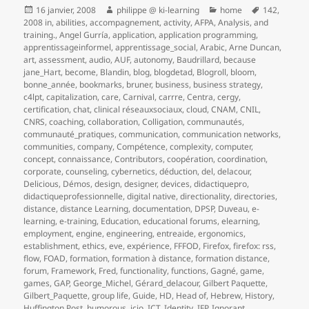
Publié
Auteur
Catégories
Mots-
16 janvier, 2008
philippe @ ki-learning
home
142
,
le
clés
2008 in
,
abilities
,
accompagnement
,
activity
,
AFPA
,
Analysis
,
and
training.
,
Angel Gurría
,
application
,
application programming
,
apprentissageinformel
,
apprentissage_social
,
Arabic
,
Arne Duncan
,
art
,
assessment
,
audio
,
AUF
,
autonomy
,
Baudrillard
,
because
jane_Hart
,
become
,
Blandin
,
blog
,
blogdetad
,
Blogroll
,
bloom
,
bonne_année
,
bookmarks
,
bruner
,
business
,
business strategy
,
c4lpt
,
capitalization
,
care
,
Carnival
,
carrre
,
Centra
,
cergy
,
certification
,
chat
,
clinical réseauxsociaux
,
cloud
,
CNAM
,
CNIL
,
CNRS
,
coaching
,
collaboration
,
Colligation
,
communautés
,
communauté_pratiques
,
communication
,
communication networks
,
communities
,
company
,
Compétence
,
complexity
,
computer
,
concept
,
connaissance
,
Contributors
,
coopération
,
coordination
,
corporate
,
counseling
,
cybernetics
,
déduction
,
del
,
delacour
,
Delicious
,
Démos
,
design
,
designer
,
devices
,
didactiquepro
,
didactiqueprofessionnelle
,
digital native
,
directionality
,
directories
,
distance
,
distance Learning
,
documentation
,
DPSP
,
Duveau
,
e-
learning
,
e-training
,
Education
,
educational forums
,
elearning
,
employment
,
engine
,
engineering
,
entreaide
,
ergonomics
,
establishment
,
ethics
,
eve
,
expérience
,
FFFOD
,
Firefox
,
firefox: rss
,
flow
,
FOAD
,
formation
,
formation à distance
,
formation distance
,
forum
,
Framework
,
Fred
,
functionality
,
functions
,
Gagné
,
game
,
games
,
GAP
,
George_Michel
,
Gérard_delacour
,
Gilbert Paquette
,
Gilbert_Paquette
,
group life
,
Guide
,
HD
,
Head of
,
Hebrew
,
History
,
Huffington Post
,
humorous
,
icio
,
ICT
,
Identity
,
IFP
,
Ignorant
,