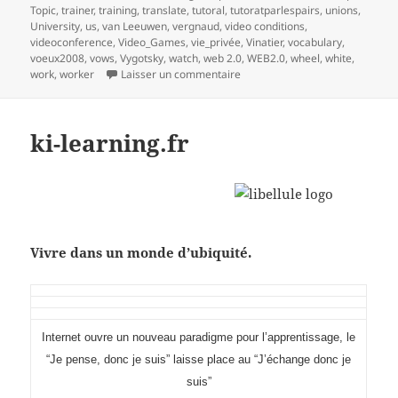
Topic
,
trainer
,
training
,
translate
,
tutoral
,
tutoratparlespairs
,
unions
,
University
,
us
,
van Leeuwen
,
vergnaud
,
video conditions
,
videoconference
,
Video_Games
,
vie_privée
,
Vinatier
,
vocabulary
,
voeux2008
,
vows
,
Vygotsky
,
watch
,
web 2.0
,
WEB2.0
,
wheel
,
white
,
sur mind mapping et processus 
work
,
worker
Laisser un commentaire
ki-learning.fr
Vivre dans un monde d’ubiquité.
I
nternet ouvre un nouveau paradigme pour l’apprentissage, le
“Je pense, donc je suis” laisse place au “J’échange donc je
suis”