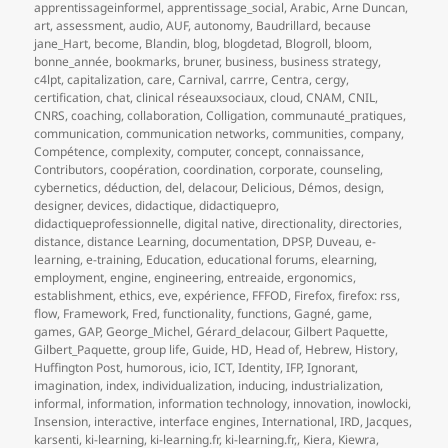
apprentissageinformel
,
apprentissage_social
,
Arabic
,
Arne Duncan
,
art
,
assessment
,
audio
,
AUF
,
autonomy
,
Baudrillard
,
because
jane_Hart
,
become
,
Blandin
,
blog
,
blogdetad
,
Blogroll
,
bloom
,
bonne_année
,
bookmarks
,
bruner
,
business
,
business strategy
,
c4lpt
,
capitalization
,
care
,
Carnival
,
carrre
,
Centra
,
cergy
,
certification
,
chat
,
clinical réseauxsociaux
,
cloud
,
CNAM
,
CNIL
,
CNRS
,
coaching
,
collaboration
,
Colligation
,
communauté_pratiques
,
communication
,
communication networks
,
communities
,
company
,
Compétence
,
complexity
,
computer
,
concept
,
connaissance
,
Contributors
,
coopération
,
coordination
,
corporate
,
counseling
,
cybernetics
,
déduction
,
del
,
delacour
,
Delicious
,
Démos
,
design
,
designer
,
devices
,
didactique
,
didactiquepro
,
didactiqueprofessionnelle
,
digital native
,
directionality
,
directories
,
distance
,
distance Learning
,
documentation
,
DPSP
,
Duveau
,
e-
learning
,
e-training
,
Education
,
educational forums
,
elearning
,
employment
,
engine
,
engineering
,
entreaide
,
ergonomics
,
establishment
,
ethics
,
eve
,
expérience
,
FFFOD
,
Firefox
,
firefox: rss
,
flow
,
Framework
,
Fred
,
functionality
,
functions
,
Gagné
,
game
,
games
,
GAP
,
George_Michel
,
Gérard_delacour
,
Gilbert Paquette
,
Gilbert_Paquette
,
group life
,
Guide
,
HD
,
Head of
,
Hebrew
,
History
,
Huffington Post
,
humorous
,
icio
,
ICT
,
Identity
,
IFP
,
Ignorant
,
imagination
,
index
,
individualization
,
inducing
,
industrialization
,
informal
,
information
,
information technology
,
innovation
,
inowlocki
,
Insension
,
interactive
,
interface engines
,
International
,
IRD
,
Jacques
,
karsenti
,
ki-learning
,
ki-learning.fr
,
ki-learning.fr,
,
Kiera
,
Kiewra
,