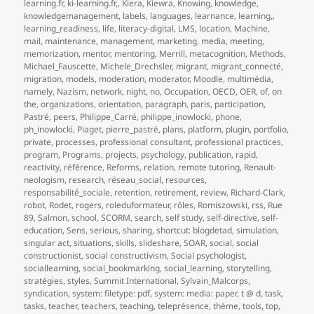
learning.fr
,
ki-learning.fr,
,
Kiera
,
Kiewra
,
Knowing
,
knowledge
,
knowledgemanagement
,
labels
,
languages
,
learnance
,
learning,
,
learning_readiness
,
life
,
literacy-digital
,
LMS
,
location
,
Machine
,
mail
,
maintenance
,
management
,
marketing
,
media
,
meeting
,
memorization
,
mentor
,
mentoring
,
Merrill
,
metacognition
,
Methods
,
Michael_Fauscette
,
Michele_Drechsler
,
migrant
,
migrant_connecté
,
migration
,
models
,
moderation
,
moderator
,
Moodle
,
multimédia
,
namely
,
Nazism
,
network
,
night
,
no
,
Occupation
,
OECD
,
OER
,
of
,
on
the
,
organizations
,
orientation
,
paragraph
,
paris
,
participation
,
Pastré
,
peers
,
Philippe_Carré
,
philippe_inowlocki
,
phone
,
ph_inowlocki
,
Piaget
,
pierre_pastré
,
plans
,
platform
,
plugin
,
portfolio
,
private
,
processes
,
professional consultant
,
professional practices
,
program
,
Programs
,
projects
,
psychology
,
publication
,
rapid
,
reactivity
,
référence
,
Reforms
,
relation
,
remote tutoring
,
Renault-
neologism
,
research
,
réseau_social
,
resources
,
responsabilité_sociale
,
retention
,
retirement
,
review
,
Richard-Clark
,
robot
,
Rodet
,
rogers
,
roleduformateur
,
rôles
,
Romiszowski
,
rss
,
Rue
89
,
Salmon
,
school
,
SCORM
,
search
,
self study
,
self-directive
,
self-
education
,
Sens
,
serious
,
sharing
,
shortcut: blogdetad
,
simulation
,
singular act
,
situations
,
skills
,
slideshare
,
SOAR
,
social
,
social
constructionist
,
social constructivism
,
Social psychologist
,
sociallearning
,
social_bookmarking
,
social_learning
,
storytelling
,
stratégies
,
styles
,
Summit International
,
Sylvain_Malcorps
,
syndication
,
system: filetype: pdf
,
system: media: paper
,
t @ d
,
task
,
tasks
,
teacher
,
teachers
,
teaching
,
teleprésence
,
thème
,
tools
,
top
,