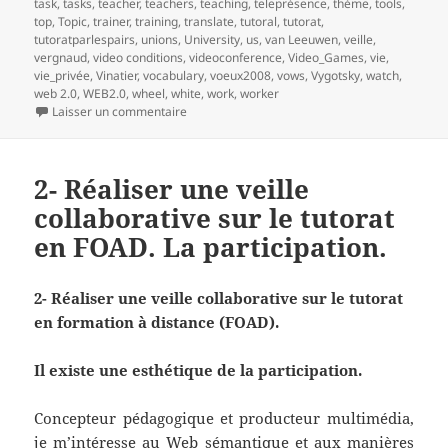
task
,
tasks
,
teacher
,
teachers
,
teaching
,
teleprésence
,
thème
,
tools
,
top
,
Topic
,
trainer
,
training
,
translate
,
tutoral
,
tutorat
,
tutoratparlespairs
,
unions
,
University
,
us
,
van Leeuwen
,
veille
,
vergnaud
,
video conditions
,
videoconference
,
Video_Games
,
vie
,
vie_privée
,
Vinatier
,
vocabulary
,
voeux2008
,
vows
,
Vygotsky
,
watch
,
web 2.0
,
WEB2.0
,
wheel
,
white
,
work
,
worker
sur 3- Réaliser une veille collaborative sur le t
Laisser un commentaire
2- Réaliser une veille
collaborative sur le tutorat
en FOAD. La participation.
2- Réaliser une veille collaborative sur le tutorat
en formation à distance (FOAD).
Il existe une esthétique de la participation.
Concepteur pédagogique et producteur multimédia,
je m’intéresse au Web sémantique et aux manières