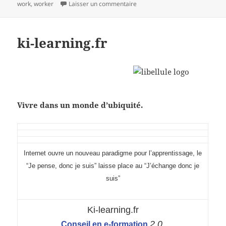
sur mind mapping et processus 
work
,
worker
Laisser un commentaire
ki-learning.fr
Vivre dans un monde d’ubiquité.
I
nternet ouvre un nouveau paradigme pour l’apprentissage, le
“Je pense, donc je suis” laisse place au “J’échange donc je
suis”
Ki-learning.fr
2.0.
Conseil en e-formation