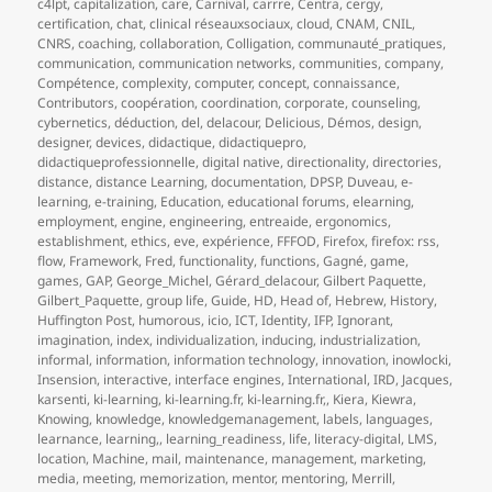
c4lpt
,
capitalization
,
care
,
Carnival
,
carrre
,
Centra
,
cergy
,
certification
,
chat
,
clinical réseauxsociaux
,
cloud
,
CNAM
,
CNIL
,
CNRS
,
coaching
,
collaboration
,
Colligation
,
communauté_pratiques
,
communication
,
communication networks
,
communities
,
company
,
Compétence
,
complexity
,
computer
,
concept
,
connaissance
,
Contributors
,
coopération
,
coordination
,
corporate
,
counseling
,
cybernetics
,
déduction
,
del
,
delacour
,
Delicious
,
Démos
,
design
,
designer
,
devices
,
didactique
,
didactiquepro
,
didactiqueprofessionnelle
,
digital native
,
directionality
,
directories
,
distance
,
distance Learning
,
documentation
,
DPSP
,
Duveau
,
e-
learning
,
e-training
,
Education
,
educational forums
,
elearning
,
employment
,
engine
,
engineering
,
entreaide
,
ergonomics
,
establishment
,
ethics
,
eve
,
expérience
,
FFFOD
,
Firefox
,
firefox: rss
,
flow
,
Framework
,
Fred
,
functionality
,
functions
,
Gagné
,
game
,
games
,
GAP
,
George_Michel
,
Gérard_delacour
,
Gilbert Paquette
,
Gilbert_Paquette
,
group life
,
Guide
,
HD
,
Head of
,
Hebrew
,
History
,
Huffington Post
,
humorous
,
icio
,
ICT
,
Identity
,
IFP
,
Ignorant
,
imagination
,
index
,
individualization
,
inducing
,
industrialization
,
informal
,
information
,
information technology
,
innovation
,
inowlocki
,
Insension
,
interactive
,
interface engines
,
International
,
IRD
,
Jacques
,
karsenti
,
ki-learning
,
ki-learning.fr
,
ki-learning.fr,
,
Kiera
,
Kiewra
,
Knowing
,
knowledge
,
knowledgemanagement
,
labels
,
languages
,
learnance
,
learning,
,
learning_readiness
,
life
,
literacy-digital
,
LMS
,
location
,
Machine
,
mail
,
maintenance
,
management
,
marketing
,
media
,
meeting
,
memorization
,
mentor
,
mentoring
,
Merrill
,