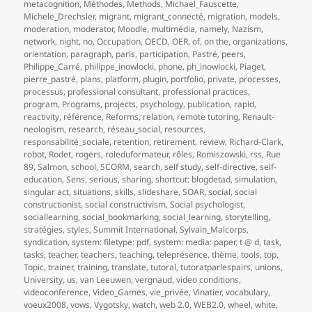
metacognition
,
Méthodes
,
Methods
,
Michael_Fauscette
,
Michele_Drechsler
,
migrant
,
migrant_connecté
,
migration
,
models
,
moderation
,
moderator
,
Moodle
,
multimédia
,
namely
,
Nazism
,
network
,
night
,
no
,
Occupation
,
OECD
,
OER
,
of
,
on the
,
organizations
,
orientation
,
paragraph
,
paris
,
participation
,
Pastré
,
peers
,
Philippe_Carré
,
philippe_inowlocki
,
phone
,
ph_inowlocki
,
Piaget
,
pierre_pastré
,
plans
,
platform
,
plugin
,
portfolio
,
private
,
processes
,
processus
,
professional consultant
,
professional practices
,
program
,
Programs
,
projects
,
psychology
,
publication
,
rapid
,
reactivity
,
référence
,
Reforms
,
relation
,
remote tutoring
,
Renault-
neologism
,
research
,
réseau_social
,
resources
,
responsabilité_sociale
,
retention
,
retirement
,
review
,
Richard-Clark
,
robot
,
Rodet
,
rogers
,
roleduformateur
,
rôles
,
Romiszowski
,
rss
,
Rue
89
,
Salmon
,
school
,
SCORM
,
search
,
self study
,
self-directive
,
self-
education
,
Sens
,
serious
,
sharing
,
shortcut: blogdetad
,
simulation
,
singular act
,
situations
,
skills
,
slideshare
,
SOAR
,
social
,
social
constructionist
,
social constructivism
,
Social psychologist
,
sociallearning
,
social_bookmarking
,
social_learning
,
storytelling
,
stratégies
,
styles
,
Summit International
,
Sylvain_Malcorps
,
syndication
,
system: filetype: pdf
,
system: media: paper
,
t @ d
,
task
,
tasks
,
teacher
,
teachers
,
teaching
,
teleprésence
,
thème
,
tools
,
top
,
Topic
,
trainer
,
training
,
translate
,
tutoral
,
tutoratparlespairs
,
unions
,
University
,
us
,
van Leeuwen
,
vergnaud
,
video conditions
,
videoconference
,
Video_Games
,
vie_privée
,
Vinatier
,
vocabulary
,
voeux2008
,
vows
,
Vygotsky
,
watch
,
web 2.0
,
WEB2.0
,
wheel
,
white
,