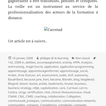
gagneraient a être transmises, pensées et critiquées.
La veille est un instrument au service de la
professionnalisation des acteurs de la formation à
distance.
Cet article est à suivre..
Publié
Auteur
Catégories
Mots-
16 janvier, 2008
philippe @ ki-learning
Non classé
le
clés
142
,
2008 in
,
abilities
,
accompagnement
,
activity
,
AFPA
,
Analysis
,
and training.
,
Angel Gurría
,
application
,
application programming
,
apprentissage
,
apprentissageinformel
,
apprentissage_social
,
Arabic
,
Arne Duncan
,
art
,
assessment
,
audio
,
AUF
,
autonomy
,
Baudrillard
,
because jane_Hart
,
become
,
Blandin
,
blog
,
blogdetad
,
Blogroll
,
bloom
,
bonne_année
,
bookmarks
,
bruner
,
business
,
business strategy
,
c4lpt
,
capitalization
,
care
,
Carnival
,
carrre
,
Centra
,
cergy
,
certification
,
chat
,
clinical réseauxsociaux
,
cloud
,
CNAM
,
CNIL
,
CNRS
,
coaching
,
collaboration
,
Colligation
,
communauté_pratiques
,
communication
,
communication networks
,
communities
,
company
,
Compétence
,
complexity
,
computer
,