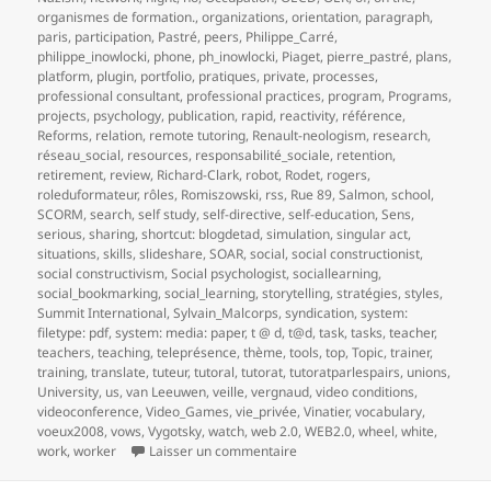
organismes de formation.
,
organizations
,
orientation
,
paragraph
,
paris
,
participation
,
Pastré
,
peers
,
Philippe_Carré
,
philippe_inowlocki
,
phone
,
ph_inowlocki
,
Piaget
,
pierre_pastré
,
plans
,
platform
,
plugin
,
portfolio
,
pratiques
,
private
,
processes
,
professional consultant
,
professional practices
,
program
,
Programs
,
projects
,
psychology
,
publication
,
rapid
,
reactivity
,
référence
,
Reforms
,
relation
,
remote tutoring
,
Renault-neologism
,
research
,
réseau_social
,
resources
,
responsabilité_sociale
,
retention
,
retirement
,
review
,
Richard-Clark
,
robot
,
Rodet
,
rogers
,
roleduformateur
,
rôles
,
Romiszowski
,
rss
,
Rue 89
,
Salmon
,
school
,
SCORM
,
search
,
self study
,
self-directive
,
self-education
,
Sens
,
serious
,
sharing
,
shortcut: blogdetad
,
simulation
,
singular act
,
situations
,
skills
,
slideshare
,
SOAR
,
social
,
social constructionist
,
social constructivism
,
Social psychologist
,
sociallearning
,
social_bookmarking
,
social_learning
,
storytelling
,
stratégies
,
styles
,
Summit International
,
Sylvain_Malcorps
,
syndication
,
system:
filetype: pdf
,
system: media: paper
,
t @ d
,
t@d
,
task
,
tasks
,
teacher
,
teachers
,
teaching
,
teleprésence
,
thème
,
tools
,
top
,
Topic
,
trainer
,
training
,
translate
,
tuteur
,
tutoral
,
tutorat
,
tutoratparlespairs
,
unions
,
University
,
us
,
van Leeuwen
,
veille
,
vergnaud
,
video conditions
,
videoconference
,
Video_Games
,
vie_privée
,
Vinatier
,
vocabulary
,
voeux2008
,
vows
,
Vygotsky
,
watch
,
web 2.0
,
WEB2.0
,
wheel
,
white
,
sur 1 Réaliser une veille collabo
work
,
worker
Laisser un commentaire