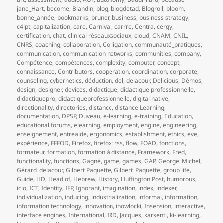
jane_Hart
,
become
,
Blandin
,
blog
,
blogdetad
,
Blogroll
,
bloom
,
bonne_année
,
bookmarks
,
bruner
,
business
,
business strategy
,
c4lpt
,
capitalization
,
care
,
Carnival
,
carrre
,
Centra
,
cergy
,
certification
,
chat
,
clinical réseauxsociaux
,
cloud
,
CNAM
,
CNIL
,
CNRS
,
coaching
,
collaboration
,
Colligation
,
communauté_pratiques
,
communication
,
communication networks
,
communities
,
company
,
Compétence
,
compétences
,
complexity
,
computer
,
concept
,
connaissance
,
Contributors
,
coopération
,
coordination
,
corporate
,
counseling
,
cybernetics
,
déduction
,
del
,
delacour
,
Delicious
,
Démos
,
design
,
designer
,
devices
,
didactique
,
didactique professionnelle
,
didactiquepro
,
didactiqueprofessionnelle
,
digital native
,
directionality
,
directories
,
distance
,
distance Learning
,
documentation
,
DPSP
,
Duveau
,
e-learning
,
e-training
,
Education
,
educational forums
,
elearning
,
employment
,
engine
,
engineering
,
enseignement
,
entreaide
,
ergonomics
,
establishment
,
ethics
,
eve
,
expérience
,
FFFOD
,
Firefox
,
firefox: rss
,
flow
,
FOAD
,
fonctions
,
formateur
,
formation
,
formation à distance
,
Framework
,
Fred
,
functionality
,
functions
,
Gagné
,
game
,
games
,
GAP
,
George_Michel
,
Gérard_delacour
,
Gilbert Paquette
,
Gilbert_Paquette
,
group life
,
Guide
,
HD
,
Head of
,
Hebrew
,
History
,
Huffington Post
,
humorous
,
icio
,
ICT
,
Identity
,
IFP
,
Ignorant
,
imagination
,
index
,
indexer
,
individualization
,
inducing
,
industrialization
,
informal
,
information
,
information technology
,
innovation
,
inowlocki
,
Insension
,
interactive
,
interface engines
,
International
,
IRD
,
Jacques
,
karsenti
,
ki-learning
,