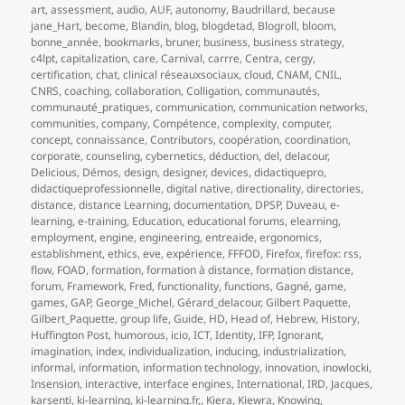
art
,
assessment
,
audio
,
AUF
,
autonomy
,
Baudrillard
,
because
jane_Hart
,
become
,
Blandin
,
blog
,
blogdetad
,
Blogroll
,
bloom
,
bonne_année
,
bookmarks
,
bruner
,
business
,
business strategy
,
c4lpt
,
capitalization
,
care
,
Carnival
,
carrre
,
Centra
,
cergy
,
certification
,
chat
,
clinical réseauxsociaux
,
cloud
,
CNAM
,
CNIL
,
CNRS
,
coaching
,
collaboration
,
Colligation
,
communautés
,
communauté_pratiques
,
communication
,
communication networks
,
communities
,
company
,
Compétence
,
complexity
,
computer
,
concept
,
connaissance
,
Contributors
,
coopération
,
coordination
,
corporate
,
counseling
,
cybernetics
,
déduction
,
del
,
delacour
,
Delicious
,
Démos
,
design
,
designer
,
devices
,
didactiquepro
,
didactiqueprofessionnelle
,
digital native
,
directionality
,
directories
,
distance
,
distance Learning
,
documentation
,
DPSP
,
Duveau
,
e-
learning
,
e-training
,
Education
,
educational forums
,
elearning
,
employment
,
engine
,
engineering
,
entreaide
,
ergonomics
,
establishment
,
ethics
,
eve
,
expérience
,
FFFOD
,
Firefox
,
firefox: rss
,
flow
,
FOAD
,
formation
,
formation à distance
,
formation distance
,
forum
,
Framework
,
Fred
,
functionality
,
functions
,
Gagné
,
game
,
games
,
GAP
,
George_Michel
,
Gérard_delacour
,
Gilbert Paquette
,
Gilbert_Paquette
,
group life
,
Guide
,
HD
,
Head of
,
Hebrew
,
History
,
Huffington Post
,
humorous
,
icio
,
ICT
,
Identity
,
IFP
,
Ignorant
,
imagination
,
index
,
individualization
,
inducing
,
industrialization
,
informal
,
information
,
information technology
,
innovation
,
inowlocki
,
Insension
,
interactive
,
interface engines
,
International
,
IRD
,
Jacques
,
karsenti
,
ki-learning
,
ki-learning.fr,
,
Kiera
,
Kiewra
,
Knowing
,