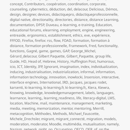
concept
,
Contributors
,
coopération
,
coordination
,
corporate
,
counseling
,
cybernetics
,
déduction
,
del
,
delacour
,
Delicious
,
Démos
,
design
,
designer
,
devices
,
didactiquepro
,
didactiqueprofessionnelle
,
digital native
,
directionality
,
directories
,
distance
,
distance Learning
,
documentation
,
DPSP
,
Duveau
,
e-learning
,
e-training
,
Education
,
educational forums
,
elearning
,
employment
,
engine
,
engineering
,
entreaide
,
ergonomics
,
establishment
,
ethics
,
eve
,
expérience
,
FFFOD
,
Firefox
,
firefox: rss
,
flow
,
FOAD
,
formation
,
formation à
distance
,
formation professionnelle
,
Framework
,
Fred
,
functionality
,
functions
,
Gagné
,
game
,
games
,
GAP
,
George_Michel
,
Gérard_delacour
,
Gilbert Paquette
,
Gilbert_Paquette
,
group life
,
Guide
,
HD
,
Head of
,
Hebrew
,
History
,
Huffington Post
,
humorous
,
icio
,
ICT
,
Identity
,
IFP
,
Ignorant
,
imagination
,
index
,
individualization
,
inducing
,
industrialisation
,
industrialization
,
informal
,
information
,
information technology
,
innovation
,
inowlocki
,
Insension
,
interactive
,
interface engines
,
International
,
IRD
,
Jacques
,
jacques rodet
,
karsenti
,
ki-learning
,
ki-learning.fr
,
ki-learning.fr,
,
Kiera
,
Kiewra
,
Knowing
,
knowledge
,
knowledgemanagement
,
labels
,
languages
,
learnance
,
learning,
,
learning_readiness
,
life
,
literacy-digital
,
LMS
,
location
,
Machine
,
mail
,
maintenance
,
management
,
marketing
,
media
,
meeting
,
memorization
,
mentor
,
mentoring
,
Merrill
,
metacognition
,
Méthodes
,
Methods
,
Michael_Fauscette
,
Michele_Drechsler
,
migrant
,
migrant_connecté
,
migration
,
models
,
moderation
,
moderator
,
Moodle
,
multimédia
,
mutualisation
,
namely
,
Nazism
,
network
,
night
,
no
,
Occupation
,
OECD
,
OER
,
of
,
on the
,