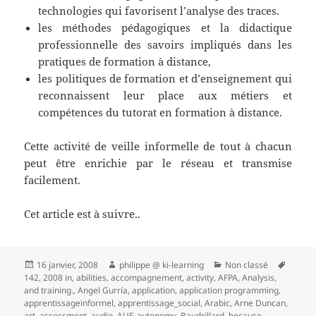
technologies qui favorisent l’analyse des traces.
les méthodes pédagogiques et la didactique
professionnelle des savoirs impliqués dans les
pratiques de formation à distance,
les politiques de formation et d’enseignement qui
reconnaissent leur place aux métiers et
compétences du tutorat en formation à distance.
Cette activité de veille informelle de tout à chacun
peut être enrichie par le réseau et transmise
facilement.
Cet article est à suivre..
Publié
Auteur
Catégories
Mots-
16 janvier, 2008
philippe @ ki-learning
Non classé
le
clés
142
,
2008 in
,
abilities
,
accompagnement
,
activity
,
AFPA
,
Analysis
,
and training.
,
Angel Gurría
,
application
,
application programming
,
apprentissageinformel
,
apprentissage_social
,
Arabic
,
Arne Duncan
,
art
,
assessment
,
audio
,
AUF
,
autonomy
,
Baudrillard
,
because