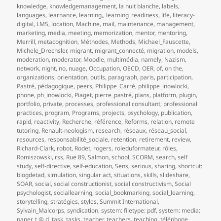
knowledge
,
knowledgemanagement
,
la nuit blanche
,
labels
,
languages
,
learnance
,
learning,
,
learning_readiness
,
life
,
literacy-
digital
,
LMS
,
location
,
Machine
,
mail
,
maintenance
,
management
,
marketing
,
media
,
meeting
,
memorization
,
mentor
,
mentoring
,
Merrill
,
metacognition
,
Méthodes
,
Methods
,
Michael_Fauscette
,
Michele_Drechsler
,
migrant
,
migrant_connecté
,
migration
,
models
,
moderation
,
moderator
,
Moodle
,
multimédia
,
namely
,
Nazism
,
network
,
night
,
no
,
nuage
,
Occupation
,
OECD
,
OER
,
of
,
on the
,
organizations
,
orientation
,
outils
,
paragraph
,
paris
,
participation
,
Pastré
,
pédagogique
,
peers
,
Philippe_Carré
,
philippe_inowlocki
,
phone
,
ph_inowlocki
,
Piaget
,
pierre_pastré
,
plans
,
platform
,
plugin
,
portfolio
,
private
,
processes
,
professional consultant
,
professional
practices
,
program
,
Programs
,
projects
,
psychology
,
publication
,
rapid
,
reactivity
,
Recherche
,
référence
,
Reforms
,
relation
,
remote
tutoring
,
Renault-neologism
,
research
,
réseaux
,
réseau_social
,
resources
,
responsabilité_sociale
,
retention
,
retirement
,
review
,
Richard-Clark
,
robot
,
Rodet
,
rogers
,
roleduformateur
,
rôles
,
Romiszowski
,
rss
,
Rue 89
,
Salmon
,
school
,
SCORM
,
search
,
self
study
,
self-directive
,
self-education
,
Sens
,
serious
,
sharing
,
shortcut:
blogdetad
,
simulation
,
singular act
,
situations
,
skills
,
slideshare
,
SOAR
,
social
,
social constructionist
,
social constructivism
,
Social
psychologist
,
sociallearning
,
social_bookmarking
,
social_learning
,
storytelling
,
stratégies
,
styles
,
Summit International
,
Sylvain_Malcorps
,
syndication
,
system: filetype: pdf
,
system: media:
paper
,
t @ d
,
task
,
tasks
,
teacher
,
teachers
,
teaching
,
téléphone
,