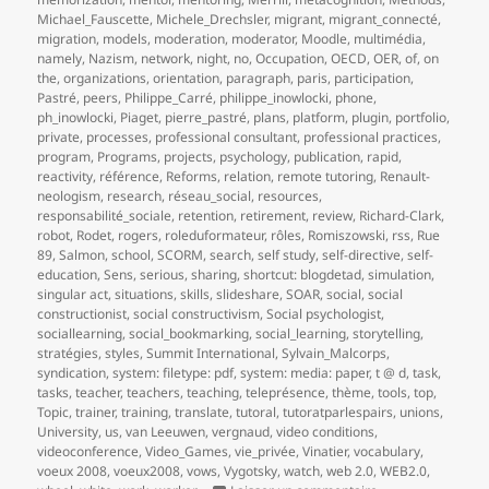
Michael_Fauscette
,
Michele_Drechsler
,
migrant
,
migrant_connecté
,
migration
,
models
,
moderation
,
moderator
,
Moodle
,
multimédia
,
namely
,
Nazism
,
network
,
night
,
no
,
Occupation
,
OECD
,
OER
,
of
,
on
the
,
organizations
,
orientation
,
paragraph
,
paris
,
participation
,
Pastré
,
peers
,
Philippe_Carré
,
philippe_inowlocki
,
phone
,
ph_inowlocki
,
Piaget
,
pierre_pastré
,
plans
,
platform
,
plugin
,
portfolio
,
private
,
processes
,
professional consultant
,
professional practices
,
program
,
Programs
,
projects
,
psychology
,
publication
,
rapid
,
reactivity
,
référence
,
Reforms
,
relation
,
remote tutoring
,
Renault-
neologism
,
research
,
réseau_social
,
resources
,
responsabilité_sociale
,
retention
,
retirement
,
review
,
Richard-Clark
,
robot
,
Rodet
,
rogers
,
roleduformateur
,
rôles
,
Romiszowski
,
rss
,
Rue
89
,
Salmon
,
school
,
SCORM
,
search
,
self study
,
self-directive
,
self-
education
,
Sens
,
serious
,
sharing
,
shortcut: blogdetad
,
simulation
,
singular act
,
situations
,
skills
,
slideshare
,
SOAR
,
social
,
social
constructionist
,
social constructivism
,
Social psychologist
,
sociallearning
,
social_bookmarking
,
social_learning
,
storytelling
,
stratégies
,
styles
,
Summit International
,
Sylvain_Malcorps
,
syndication
,
system: filetype: pdf
,
system: media: paper
,
t @ d
,
task
,
tasks
,
teacher
,
teachers
,
teaching
,
teleprésence
,
thème
,
tools
,
top
,
Topic
,
trainer
,
training
,
translate
,
tutoral
,
tutoratparlespairs
,
unions
,
University
,
us
,
van Leeuwen
,
vergnaud
,
video conditions
,
videoconference
,
Video_Games
,
vie_privée
,
Vinatier
,
vocabulary
,
voeux 2008
,
voeux2008
,
vows
,
Vygotsky
,
watch
,
web 2.0
,
WEB2.0
,