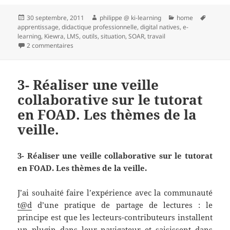
Publié
Auteur
Catégories
Mots-
30 septembre, 2011
philippe @ ki-learning
home
le
clés
apprentissage
,
didactique professionnelle
,
digital natives
,
e-
learning
,
Kiewra
,
LMS
,
outils
,
situation
,
SOAR
,
travail
sur Les nouvelles technologies ne soutiennent pas (tou
2 commentaires
3- Réaliser une veille
collaborative sur le tutorat
en FOAD. Les thèmes de la
veille.
3- Réaliser une veille collaborative sur le tutorat
en FOAD. Les thèmes de la veille.
J’ai souhaité faire l’expérience avec la communauté
t@d
d’une pratique de partage de lectures : le
principe est que les lecteurs-contributeurs installent
un plugin dans leur navigateur et saisissent dans