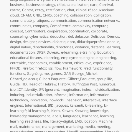
business
,
business strategy
,
c4lpt
,
capitalization
,
care
,
Carnival
,
carrre
,
Centra
,
cergy
,
certification
,
chat
,
clinical réseauxsociaux
,
cloud
,
CNAM
,
CNIL
,
CNRS
,
coaching
,
collaboration
,
Colligation
,
communauté_pratiques
,
communication
,
communication networks
,
communities
,
company
,
Compétence
,
complexity
,
computer
,
concept
,
Contributors
,
coopération
,
coordination
,
corporate
,
counseling
,
cybernetics
,
déduction
,
del
,
delacour
,
Delicious
,
Démos
,
design
,
designer
,
devices
,
didactiquepro
,
didactiqueprofessionnelle
,
digital native
,
directionality
,
directories
,
distance
,
distance Learning
,
documentation
,
DPSP
,
Duveau
,
e-learning
,
e-training
,
Education
,
educational forums
,
elearning
,
employment
,
engine
,
engineering
,
entreaide
,
ergonomics
,
establishment
,
ethics
,
eve
,
expérience
,
FFFOD
,
Firefox
,
firefox: rss
,
flow
,
Framework
,
Fred
,
functionality
,
functions
,
Gagné
,
game
,
games
,
GAP
,
George_Michel
,
Gérard_delacour
,
Gilbert Paquette
,
Gilbert_Paquette
,
group life
,
Guide
,
HD
,
Head of
,
Hebrew
,
History
,
Huffington Post
,
humorous
,
icio
,
ICT
,
Identity
,
IFP
,
Ignorant
,
imagination
,
index
,
individualization
,
inducing
,
industrialization
,
informal
,
information
,
information
technology
,
innovation
,
inowlocki
,
Insension
,
interactive
,
interface
engines
,
International
,
IRD
,
Jacques
,
karsenti
,
ki-learning
,
ki-
learning.fr
,
ki-learning.fr,
,
Kiera
,
Kiewra
,
Knowing
,
knowledge
,
knowledgemanagement
,
labels
,
languages
,
learnance
,
learning,
,
learning_readiness
,
life
,
literacy-digital
,
LMS
,
location
,
Machine
,
mail
,
maintenance
,
management
,
marketing
,
media
,
meeting
,
memorization
,
mentor
,
mentoring
,
Merrill
,
metacognition
,
Methods
,