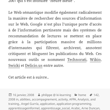
2007 qui s’est intitulée “Heure bleue”.
Le Web sémantique modifie également radicalement
la manière de rechercher des sources d’information
sur le Web, Google n’est plus l’unique porte d’accès
à de l’information pertinente mais des systèmes de
recommandation de lectures se mettent en place
grâce à la participation massive de millions
d’internautes qui filtrent, archivent, annotent
critiquent et bloguent les publications du Web. Ces
nouveaux outils se nomment
Technorati
,
Wikio
,
Swicki
et
Delicio.us
entre autre.
Cet article est à suivre..
Publié
Auteur
Catégories
Mots-
16 janvier, 2008
philippe @ ki-learning
home
142
,
le
clés
2008 in
,
abilities
,
accompagnement
,
activity
,
AFPA
,
Analysis
,
and
training.
,
Angel Gurría
,
application
,
application programming
,
apprentissageinformel
,
apprentissage_social
,
Arabic
,
Arne Duncan
,