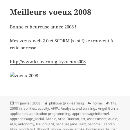
Meilleurs voeux 2008
Bonne et heureuse année 2008 !
Mes vœux web 2.0 et SCORM (si si !) se trouvent à
cette adresse :
http://www.ki-learning.fr/voeux2008
Publié
Auteur
Catégories
Mots-
11 janvier, 2008
philippe @ ki-learning
home
142
,
le
clés
2008 in
,
abilities
,
activity
,
AFPA
,
Analysis
,
and training.
,
Angel Gurría
,
application
,
application programming
,
apprentissageinformel
,
apprentissage_social
,
Arabic
,
Arne Duncan
,
art
,
assessment
,
audio
,
AUF
,
autonomy
,
Baudrillard
,
because jane_Hart
,
become
,
Blandin
,
blog
,
blogdetad
,
Blogroll
,
bloom
,
bonne_année
,
bookmarks
,
bruner
,