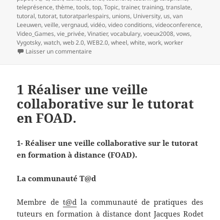
teleprésence
,
thème
,
tools
,
top
,
Topic
,
trainer
,
training
,
translate
,
tutoral
,
tutorat
,
tutoratparlespairs
,
unions
,
University
,
us
,
van
Leeuwen
,
veille
,
vergnaud
,
vidéo
,
video conditions
,
videoconference
,
Video_Games
,
vie_privée
,
Vinatier
,
vocabulary
,
voeux2008
,
vows
,
Vygotsky
,
watch
,
web 2.0
,
WEB2.0
,
wheel
,
white
,
work
,
worker
sur 2- Réaliser une veille collaborative sur le t
Laisser un commentaire
1 Réaliser une veille
collaborative sur le tutorat
en FOAD.
1- Réaliser une veille collaborative sur le tutorat
en formation à distance (FOAD).
La communauté T@d
Membre de
t@d
la communauté de pratiques des
tuteurs en formation à distance dont Jacques Rodet