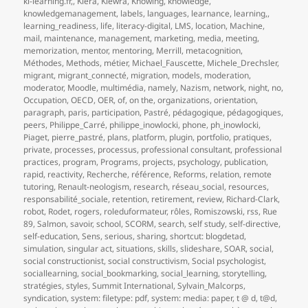
ki-learning.fr,
,
Kiera
,
Kiewra
,
Knowing
,
knowledge
,
knowledgemanagement
,
labels
,
languages
,
learnance
,
learning,
,
learning_readiness
,
life
,
literacy-digital
,
LMS
,
location
,
Machine
,
mail
,
maintenance
,
management
,
marketing
,
media
,
meeting
,
memorization
,
mentor
,
mentoring
,
Merrill
,
metacognition
,
Méthodes
,
Methods
,
métier
,
Michael_Fauscette
,
Michele_Drechsler
,
migrant
,
migrant_connecté
,
migration
,
models
,
moderation
,
moderator
,
Moodle
,
multimédia
,
namely
,
Nazism
,
network
,
night
,
no
,
Occupation
,
OECD
,
OER
,
of
,
on the
,
organizations
,
orientation
,
paragraph
,
paris
,
participation
,
Pastré
,
pédagogique
,
pédagogiques
,
peers
,
Philippe_Carré
,
philippe_inowlocki
,
phone
,
ph_inowlocki
,
Piaget
,
pierre_pastré
,
plans
,
platform
,
plugin
,
portfolio
,
pratiques
,
private
,
processes
,
processus
,
professional consultant
,
professional
practices
,
program
,
Programs
,
projects
,
psychology
,
publication
,
rapid
,
reactivity
,
Recherche
,
référence
,
Reforms
,
relation
,
remote
tutoring
,
Renault-neologism
,
research
,
réseau_social
,
resources
,
responsabilité_sociale
,
retention
,
retirement
,
review
,
Richard-Clark
,
robot
,
Rodet
,
rogers
,
roleduformateur
,
rôles
,
Romiszowski
,
rss
,
Rue
89
,
Salmon
,
savoir
,
school
,
SCORM
,
search
,
self study
,
self-directive
,
self-education
,
Sens
,
serious
,
sharing
,
shortcut: blogdetad
,
simulation
,
singular act
,
situations
,
skills
,
slideshare
,
SOAR
,
social
,
social constructionist
,
social constructivism
,
Social psychologist
,
sociallearning
,
social_bookmarking
,
social_learning
,
storytelling
,
stratégies
,
styles
,
Summit International
,
Sylvain_Malcorps
,
syndication
,
system: filetype: pdf
,
system: media: paper
,
t @ d
,
t@d
,