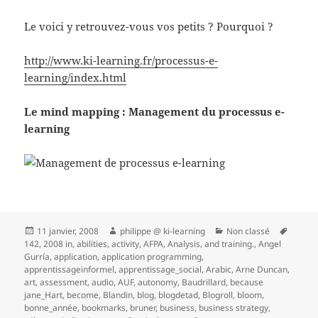
Le voici y retrouvez-vous vos petits ? Pourquoi ?
http://www.ki-learning.fr/processus-e-
learning/index.html
Le mind mapping : Management du processus e-
learning
Publié
Auteur
Catégories
Mots-
11 janvier, 2008
philippe @ ki-learning
Non classé
le
clés
142
,
2008 in
,
abilities
,
activity
,
AFPA
,
Analysis
,
and training.
,
Angel
Gurría
,
application
,
application programming
,
apprentissageinformel
,
apprentissage_social
,
Arabic
,
Arne Duncan
,
art
,
assessment
,
audio
,
AUF
,
autonomy
,
Baudrillard
,
because
jane_Hart
,
become
,
Blandin
,
blog
,
blogdetad
,
Blogroll
,
bloom
,
bonne_année
,
bookmarks
,
bruner
,
business
,
business strategy
,