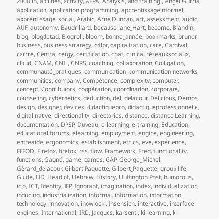
le
clés
2008 in
,
abilities
,
activity
,
AFPA
,
Analysis
,
and training.
,
Angel Gurría
,
application
,
application programming
,
apprentissageinformel
,
apprentissage_social
,
Arabic
,
Arne Duncan
,
art
,
assessment
,
audio
,
AUF
,
autonomy
,
Baudrillard
,
because jane_Hart
,
become
,
Blandin
,
blog
,
blogdetad
,
Blogroll
,
bloom
,
bonne_année
,
bookmarks
,
bruner
,
business
,
business strategy
,
c4lpt
,
capitalization
,
care
,
Carnival
,
carrre
,
Centra
,
cergy
,
certification
,
chat
,
clinical réseauxsociaux
,
cloud
,
CNAM
,
CNIL
,
CNRS
,
coaching
,
collaboration
,
Colligation
,
communauté_pratiques
,
communication
,
communication networks
,
communities
,
company
,
Compétence
,
complexity
,
computer
,
concept
,
Contributors
,
coopération
,
coordination
,
corporate
,
counseling
,
cybernetics
,
déduction
,
del
,
delacour
,
Delicious
,
Démos
,
design
,
designer
,
devices
,
didactiquepro
,
didactiqueprofessionnelle
,
digital native
,
directionality
,
directories
,
distance
,
distance Learning
,
documentation
,
DPSP
,
Duveau
,
e-learning
,
e-training
,
Education
,
educational forums
,
elearning
,
employment
,
engine
,
engineering
,
entreaide
,
ergonomics
,
establishment
,
ethics
,
eve
,
expérience
,
FFFOD
,
Firefox
,
firefox: rss
,
flow
,
Framework
,
Fred
,
functionality
,
functions
,
Gagné
,
game
,
games
,
GAP
,
George_Michel
,
Gérard_delacour
,
Gilbert Paquette
,
Gilbert_Paquette
,
group life
,
Guide
,
HD
,
Head of
,
Hebrew
,
History
,
Huffington Post
,
humorous
,
icio
,
ICT
,
Identity
,
IFP
,
Ignorant
,
imagination
,
index
,
individualization
,
inducing
,
industrialization
,
informal
,
information
,
information
technology
,
innovation
,
inowlocki
,
Insension
,
interactive
,
interface
engines
,
International
,
IRD
,
Jacques
,
karsenti
,
ki-learning
,
ki-