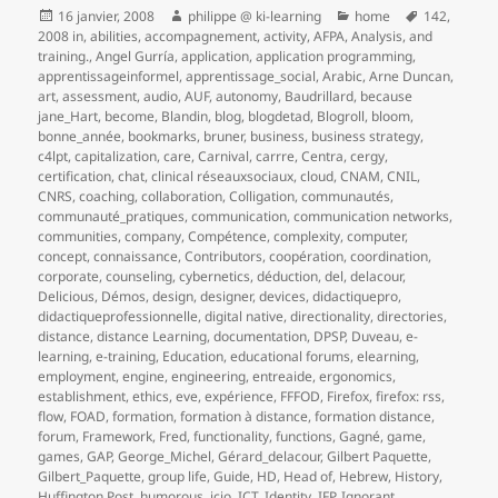
Publié
Auteur
Catégories
Mots-
16 janvier, 2008
philippe @ ki-learning
home
142
,
le
clés
2008 in
,
abilities
,
accompagnement
,
activity
,
AFPA
,
Analysis
,
and
training.
,
Angel Gurría
,
application
,
application programming
,
apprentissageinformel
,
apprentissage_social
,
Arabic
,
Arne Duncan
,
art
,
assessment
,
audio
,
AUF
,
autonomy
,
Baudrillard
,
because
jane_Hart
,
become
,
Blandin
,
blog
,
blogdetad
,
Blogroll
,
bloom
,
bonne_année
,
bookmarks
,
bruner
,
business
,
business strategy
,
c4lpt
,
capitalization
,
care
,
Carnival
,
carrre
,
Centra
,
cergy
,
certification
,
chat
,
clinical réseauxsociaux
,
cloud
,
CNAM
,
CNIL
,
CNRS
,
coaching
,
collaboration
,
Colligation
,
communautés
,
communauté_pratiques
,
communication
,
communication networks
,
communities
,
company
,
Compétence
,
complexity
,
computer
,
concept
,
connaissance
,
Contributors
,
coopération
,
coordination
,
corporate
,
counseling
,
cybernetics
,
déduction
,
del
,
delacour
,
Delicious
,
Démos
,
design
,
designer
,
devices
,
didactiquepro
,
didactiqueprofessionnelle
,
digital native
,
directionality
,
directories
,
distance
,
distance Learning
,
documentation
,
DPSP
,
Duveau
,
e-
learning
,
e-training
,
Education
,
educational forums
,
elearning
,
employment
,
engine
,
engineering
,
entreaide
,
ergonomics
,
establishment
,
ethics
,
eve
,
expérience
,
FFFOD
,
Firefox
,
firefox: rss
,
flow
,
FOAD
,
formation
,
formation à distance
,
formation distance
,
forum
,
Framework
,
Fred
,
functionality
,
functions
,
Gagné
,
game
,
games
,
GAP
,
George_Michel
,
Gérard_delacour
,
Gilbert Paquette
,
Gilbert_Paquette
,
group life
,
Guide
,
HD
,
Head of
,
Hebrew
,
History
,
Huffington Post
,
humorous
,
icio
,
ICT
,
Identity
,
IFP
,
Ignorant
,