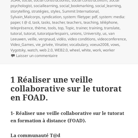
SOAR
,
social
,
social constructionist
,
social constructivism
,
Social
psychologist
,
sociallearning
,
social_bookmarking
,
social_learning
,
storytelling
,
stratégies
,
styles
,
Summit International
,
Sylvain_Malcorps
,
syndication
,
system: filetype: pdf
,
system: media:
paper
,
t @ d
,
task
,
tasks
,
teacher
,
teachers
,
teaching
,
téléphone
,
teleprésence
,
thème
,
tools
,
top
,
Topic
,
trainer
,
training
,
translate
,
tutoral
,
tutorat
,
tutoratparlespairs
,
unions
,
University
,
us
,
van
Leeuwen
,
veille
,
vergnaud
,
vidéo
,
video conditions
,
videoconference
,
Video_Games
,
vie_privée
,
Vinatier
,
vocabulary
,
voeux2008
,
vows
,
Vygotsky
,
watch
,
web 2.0
,
WEB2.0
,
wheel
,
white
,
work
,
worker
sur 2- Réaliser une veille collaborative sur le t
Laisser un commentaire
1 Réaliser une veille
collaborative sur le tutorat
en FOAD.
1- Réaliser une veille collaborative sur le tutorat
en formation à distance (FOAD).
La communauté T@d