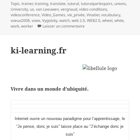
Topic
,
trainer
,
training
,
translate
,
tutoral
,
tutoratparlespairs
,
unions
,
University
,
us
,
van Leeuwen
,
vergnaud
,
video conditions
,
videoconference
,
Video_Games
,
vie_privée
,
Vinatier
,
vocabulary
,
voeux2008
,
vows
,
Vygotsky
,
watch
,
web 2.0
,
WEB2.0
,
wheel
,
white
,
sur mind mapping et processus 
work
,
worker
Laisser un commentaire
ki-learning.fr
Vivre dans un monde d’ubiquité.
I
nternet ouvre un nouveau paradigme pour l’apprentissage, le
“Je pense, donc je suis” laisse place au “J’échange donc je
suis”