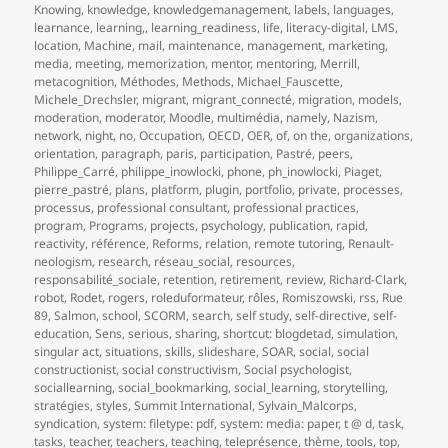
Knowing
,
knowledge
,
knowledgemanagement
,
labels
,
languages
,
learnance
,
learning,
,
learning_readiness
,
life
,
literacy-digital
,
LMS
,
location
,
Machine
,
mail
,
maintenance
,
management
,
marketing
,
media
,
meeting
,
memorization
,
mentor
,
mentoring
,
Merrill
,
metacognition
,
Méthodes
,
Methods
,
Michael_Fauscette
,
Michele_Drechsler
,
migrant
,
migrant_connecté
,
migration
,
models
,
moderation
,
moderator
,
Moodle
,
multimédia
,
namely
,
Nazism
,
network
,
night
,
no
,
Occupation
,
OECD
,
OER
,
of
,
on the
,
organizations
,
orientation
,
paragraph
,
paris
,
participation
,
Pastré
,
peers
,
Philippe_Carré
,
philippe_inowlocki
,
phone
,
ph_inowlocki
,
Piaget
,
pierre_pastré
,
plans
,
platform
,
plugin
,
portfolio
,
private
,
processes
,
processus
,
professional consultant
,
professional practices
,
program
,
Programs
,
projects
,
psychology
,
publication
,
rapid
,
reactivity
,
référence
,
Reforms
,
relation
,
remote tutoring
,
Renault-
neologism
,
research
,
réseau_social
,
resources
,
responsabilité_sociale
,
retention
,
retirement
,
review
,
Richard-Clark
,
robot
,
Rodet
,
rogers
,
roleduformateur
,
rôles
,
Romiszowski
,
rss
,
Rue
89
,
Salmon
,
school
,
SCORM
,
search
,
self study
,
self-directive
,
self-
education
,
Sens
,
serious
,
sharing
,
shortcut: blogdetad
,
simulation
,
singular act
,
situations
,
skills
,
slideshare
,
SOAR
,
social
,
social
constructionist
,
social constructivism
,
Social psychologist
,
sociallearning
,
social_bookmarking
,
social_learning
,
storytelling
,
stratégies
,
styles
,
Summit International
,
Sylvain_Malcorps
,
syndication
,
system: filetype: pdf
,
system: media: paper
,
t @ d
,
task
,
tasks
,
teacher
,
teachers
,
teaching
,
teleprésence
,
thème
,
tools
,
top
,