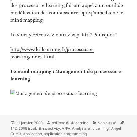
des processus e-learning faisant appel à un outil de
modélisation des connaissances que j’aime bien : le
mind mapping.
Le voici y retrouvez-vous vos petits ? Pourquoi ?
http://www.ki-learning.fr/processus-e-
learning/index.html
Le mind mapping : Management du processus e-
learning
Publié
Auteur
Catégories
Mots-
11 janvier, 2008
philippe @ ki-learning
Non classé
le
clés
142
,
2008 in
,
abilities
,
activity
,
AFPA
,
Analysis
,
and training.
,
Angel
Gurría
,
application
,
application programming
,