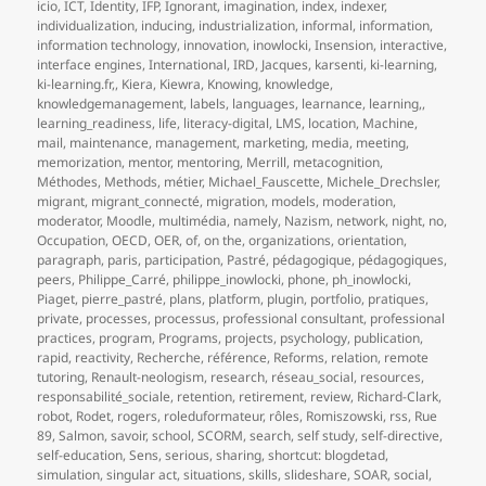
icio
,
ICT
,
Identity
,
IFP
,
Ignorant
,
imagination
,
index
,
indexer
,
individualization
,
inducing
,
industrialization
,
informal
,
information
,
information technology
,
innovation
,
inowlocki
,
Insension
,
interactive
,
interface engines
,
International
,
IRD
,
Jacques
,
karsenti
,
ki-learning
,
ki-learning.fr,
,
Kiera
,
Kiewra
,
Knowing
,
knowledge
,
knowledgemanagement
,
labels
,
languages
,
learnance
,
learning,
,
learning_readiness
,
life
,
literacy-digital
,
LMS
,
location
,
Machine
,
mail
,
maintenance
,
management
,
marketing
,
media
,
meeting
,
memorization
,
mentor
,
mentoring
,
Merrill
,
metacognition
,
Méthodes
,
Methods
,
métier
,
Michael_Fauscette
,
Michele_Drechsler
,
migrant
,
migrant_connecté
,
migration
,
models
,
moderation
,
moderator
,
Moodle
,
multimédia
,
namely
,
Nazism
,
network
,
night
,
no
,
Occupation
,
OECD
,
OER
,
of
,
on the
,
organizations
,
orientation
,
paragraph
,
paris
,
participation
,
Pastré
,
pédagogique
,
pédagogiques
,
peers
,
Philippe_Carré
,
philippe_inowlocki
,
phone
,
ph_inowlocki
,
Piaget
,
pierre_pastré
,
plans
,
platform
,
plugin
,
portfolio
,
pratiques
,
private
,
processes
,
processus
,
professional consultant
,
professional
practices
,
program
,
Programs
,
projects
,
psychology
,
publication
,
rapid
,
reactivity
,
Recherche
,
référence
,
Reforms
,
relation
,
remote
tutoring
,
Renault-neologism
,
research
,
réseau_social
,
resources
,
responsabilité_sociale
,
retention
,
retirement
,
review
,
Richard-Clark
,
robot
,
Rodet
,
rogers
,
roleduformateur
,
rôles
,
Romiszowski
,
rss
,
Rue
89
,
Salmon
,
savoir
,
school
,
SCORM
,
search
,
self study
,
self-directive
,
self-education
,
Sens
,
serious
,
sharing
,
shortcut: blogdetad
,
simulation
,
singular act
,
situations
,
skills
,
slideshare
,
SOAR
,
social
,