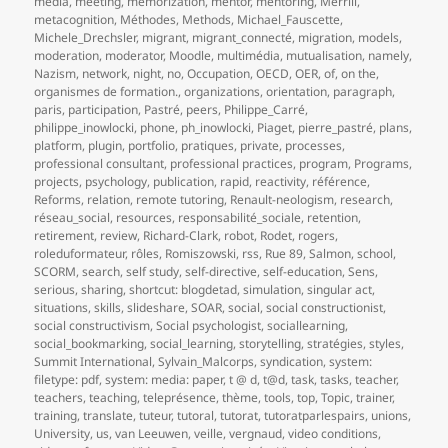
media
,
meeting
,
memorization
,
mentor
,
mentoring
,
Merrill
,
metacognition
,
Méthodes
,
Methods
,
Michael_Fauscette
,
Michele_Drechsler
,
migrant
,
migrant_connecté
,
migration
,
models
,
moderation
,
moderator
,
Moodle
,
multimédia
,
mutualisation
,
namely
,
Nazism
,
network
,
night
,
no
,
Occupation
,
OECD
,
OER
,
of
,
on the
,
organismes de formation.
,
organizations
,
orientation
,
paragraph
,
paris
,
participation
,
Pastré
,
peers
,
Philippe_Carré
,
philippe_inowlocki
,
phone
,
ph_inowlocki
,
Piaget
,
pierre_pastré
,
plans
,
platform
,
plugin
,
portfolio
,
pratiques
,
private
,
processes
,
professional consultant
,
professional practices
,
program
,
Programs
,
projects
,
psychology
,
publication
,
rapid
,
reactivity
,
référence
,
Reforms
,
relation
,
remote tutoring
,
Renault-neologism
,
research
,
réseau_social
,
resources
,
responsabilité_sociale
,
retention
,
retirement
,
review
,
Richard-Clark
,
robot
,
Rodet
,
rogers
,
roleduformateur
,
rôles
,
Romiszowski
,
rss
,
Rue 89
,
Salmon
,
school
,
SCORM
,
search
,
self study
,
self-directive
,
self-education
,
Sens
,
serious
,
sharing
,
shortcut: blogdetad
,
simulation
,
singular act
,
situations
,
skills
,
slideshare
,
SOAR
,
social
,
social constructionist
,
social constructivism
,
Social psychologist
,
sociallearning
,
social_bookmarking
,
social_learning
,
storytelling
,
stratégies
,
styles
,
Summit International
,
Sylvain_Malcorps
,
syndication
,
system:
filetype: pdf
,
system: media: paper
,
t @ d
,
t@d
,
task
,
tasks
,
teacher
,
teachers
,
teaching
,
teleprésence
,
thème
,
tools
,
top
,
Topic
,
trainer
,
training
,
translate
,
tuteur
,
tutoral
,
tutorat
,
tutoratparlespairs
,
unions
,
University
,
us
,
van Leeuwen
,
veille
,
vergnaud
,
video conditions
,