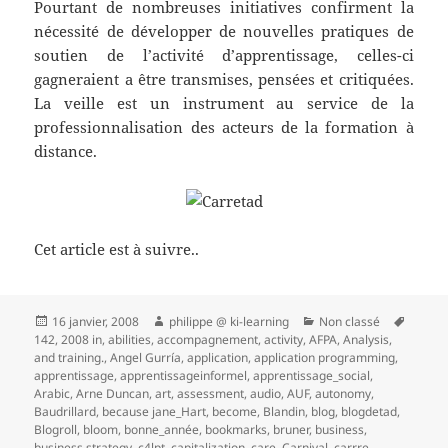
Pourtant de nombreuses initiatives confirment la
nécessité de développer de nouvelles pratiques de
soutien de l’activité d’apprentissage, celles-ci
gagneraient a être transmises, pensées et critiquées.
La veille est un instrument au service de la
professionnalisation des acteurs de la formation à
distance.
Cet article est à suivre..
Publié
Auteur
Catégories
Mots-
16 janvier, 2008
philippe @ ki-learning
Non classé
le
clés
142
,
2008 in
,
abilities
,
accompagnement
,
activity
,
AFPA
,
Analysis
,
and training.
,
Angel Gurría
,
application
,
application programming
,
apprentissage
,
apprentissageinformel
,
apprentissage_social
,
Arabic
,
Arne Duncan
,
art
,
assessment
,
audio
,
AUF
,
autonomy
,
Baudrillard
,
because jane_Hart
,
become
,
Blandin
,
blog
,
blogdetad
,
Blogroll
,
bloom
,
bonne_année
,
bookmarks
,
bruner
,
business
,
business strategy
,
c4lpt
,
capitalization
,
care
,
Carnival
,
carrre
,