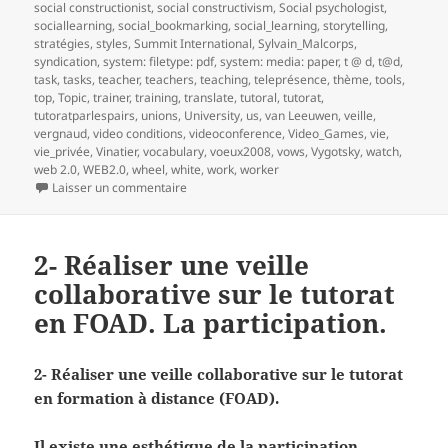
social constructionist
,
social constructivism
,
Social psychologist
,
sociallearning
,
social_bookmarking
,
social_learning
,
storytelling
,
stratégies
,
styles
,
Summit International
,
Sylvain_Malcorps
,
syndication
,
system: filetype: pdf
,
system: media: paper
,
t @ d
,
t@d
,
task
,
tasks
,
teacher
,
teachers
,
teaching
,
teleprésence
,
thème
,
tools
,
top
,
Topic
,
trainer
,
training
,
translate
,
tutoral
,
tutorat
,
tutoratparlespairs
,
unions
,
University
,
us
,
van Leeuwen
,
veille
,
vergnaud
,
video conditions
,
videoconference
,
Video_Games
,
vie
,
vie_privée
,
Vinatier
,
vocabulary
,
voeux2008
,
vows
,
Vygotsky
,
watch
,
web 2.0
,
WEB2.0
,
wheel
,
white
,
work
,
worker
sur 3- Réaliser une veille collaborative sur le t
Laisser un commentaire
2- Réaliser une veille
collaborative sur le tutorat
en FOAD. La participation.
2- Réaliser une veille collaborative sur le tutorat
en formation à distance (FOAD).
Il existe une esthétique de la participation.