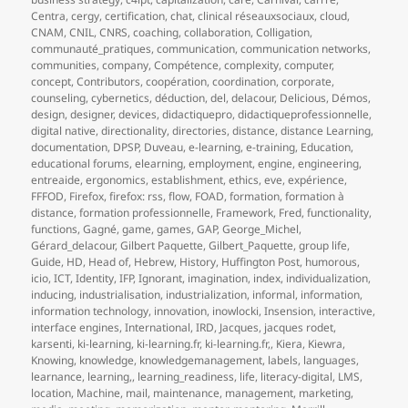
Centra
,
cergy
,
certification
,
chat
,
clinical réseauxsociaux
,
cloud
,
CNAM
,
CNIL
,
CNRS
,
coaching
,
collaboration
,
Colligation
,
communauté_pratiques
,
communication
,
communication networks
,
communities
,
company
,
Compétence
,
complexity
,
computer
,
concept
,
Contributors
,
coopération
,
coordination
,
corporate
,
counseling
,
cybernetics
,
déduction
,
del
,
delacour
,
Delicious
,
Démos
,
design
,
designer
,
devices
,
didactiquepro
,
didactiqueprofessionnelle
,
digital native
,
directionality
,
directories
,
distance
,
distance Learning
,
documentation
,
DPSP
,
Duveau
,
e-learning
,
e-training
,
Education
,
educational forums
,
elearning
,
employment
,
engine
,
engineering
,
entreaide
,
ergonomics
,
establishment
,
ethics
,
eve
,
expérience
,
FFFOD
,
Firefox
,
firefox: rss
,
flow
,
FOAD
,
formation
,
formation à
distance
,
formation professionnelle
,
Framework
,
Fred
,
functionality
,
functions
,
Gagné
,
game
,
games
,
GAP
,
George_Michel
,
Gérard_delacour
,
Gilbert Paquette
,
Gilbert_Paquette
,
group life
,
Guide
,
HD
,
Head of
,
Hebrew
,
History
,
Huffington Post
,
humorous
,
icio
,
ICT
,
Identity
,
IFP
,
Ignorant
,
imagination
,
index
,
individualization
,
inducing
,
industrialisation
,
industrialization
,
informal
,
information
,
information technology
,
innovation
,
inowlocki
,
Insension
,
interactive
,
interface engines
,
International
,
IRD
,
Jacques
,
jacques rodet
,
karsenti
,
ki-learning
,
ki-learning.fr
,
ki-learning.fr,
,
Kiera
,
Kiewra
,
Knowing
,
knowledge
,
knowledgemanagement
,
labels
,
languages
,
learnance
,
learning,
,
learning_readiness
,
life
,
literacy-digital
,
LMS
,
location
,
Machine
,
mail
,
maintenance
,
management
,
marketing
,