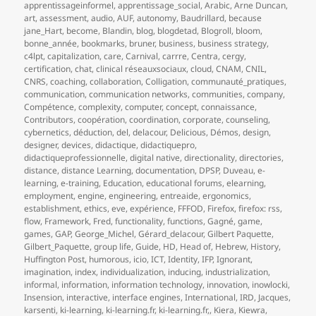
apprentissageinformel
,
apprentissage_social
,
Arabic
,
Arne Duncan
,
art
,
assessment
,
audio
,
AUF
,
autonomy
,
Baudrillard
,
because
jane_Hart
,
become
,
Blandin
,
blog
,
blogdetad
,
Blogroll
,
bloom
,
bonne_année
,
bookmarks
,
bruner
,
business
,
business strategy
,
c4lpt
,
capitalization
,
care
,
Carnival
,
carrre
,
Centra
,
cergy
,
certification
,
chat
,
clinical réseauxsociaux
,
cloud
,
CNAM
,
CNIL
,
CNRS
,
coaching
,
collaboration
,
Colligation
,
communauté_pratiques
,
communication
,
communication networks
,
communities
,
company
,
Compétence
,
complexity
,
computer
,
concept
,
connaissance
,
Contributors
,
coopération
,
coordination
,
corporate
,
counseling
,
cybernetics
,
déduction
,
del
,
delacour
,
Delicious
,
Démos
,
design
,
designer
,
devices
,
didactique
,
didactiquepro
,
didactiqueprofessionnelle
,
digital native
,
directionality
,
directories
,
distance
,
distance Learning
,
documentation
,
DPSP
,
Duveau
,
e-
learning
,
e-training
,
Education
,
educational forums
,
elearning
,
employment
,
engine
,
engineering
,
entreaide
,
ergonomics
,
establishment
,
ethics
,
eve
,
expérience
,
FFFOD
,
Firefox
,
firefox: rss
,
flow
,
Framework
,
Fred
,
functionality
,
functions
,
Gagné
,
game
,
games
,
GAP
,
George_Michel
,
Gérard_delacour
,
Gilbert Paquette
,
Gilbert_Paquette
,
group life
,
Guide
,
HD
,
Head of
,
Hebrew
,
History
,
Huffington Post
,
humorous
,
icio
,
ICT
,
Identity
,
IFP
,
Ignorant
,
imagination
,
index
,
individualization
,
inducing
,
industrialization
,
informal
,
information
,
information technology
,
innovation
,
inowlocki
,
Insension
,
interactive
,
interface engines
,
International
,
IRD
,
Jacques
,
karsenti
,
ki-learning
,
ki-learning.fr
,
ki-learning.fr,
,
Kiera
,
Kiewra
,