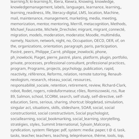
learning.fr
,
ki-learning.fr,
,
Kiera
,
Kiewra
,
Knowing
,
knowledge
,
knowledgemanagement
,
labels
,
languages
,
learnance
,
learning,
,
learning_readiness
,
life
,
literacy-digital
,
LMS
,
location
,
Machine
,
mail
,
maintenance
,
management
,
marketing
,
media
,
meeting
,
memorization
,
mentor
,
mentoring
,
Merrill
,
metacognition
,
Methods
,
Michael_Fauscette
,
Michele_Drechsler
,
migrant
,
migrant_connecté
,
migration
,
models
,
moderation
,
moderator
,
Moodle
,
multimédia
,
namely
,
Nazism
,
network
,
night
,
no
,
Occupation
,
OECD
,
OER
,
of
,
on
the
,
organizations
,
orientation
,
paragraph
,
paris
,
participation
,
Pastré
,
peers
,
Philippe_Carré
,
philippe_inowlocki
,
phone
,
ph_inowlocki
,
Piaget
,
pierre_pastré
,
plans
,
platform
,
plugin
,
portfolio
,
private
,
processes
,
professional consultant
,
professional practices
,
program
,
Programs
,
projects
,
psychology
,
publication
,
rapid
,
reactivity
,
référence
,
Reforms
,
relation
,
remote tutoring
,
Renault-
neologism
,
research
,
réseau_social
,
resources
,
responsabilité_sociale
,
retention
,
retirement
,
review
,
Richard-Clark
,
robot
,
Rodet
,
rogers
,
roleduformateur
,
rôles
,
Romiszowski
,
rss
,
Rue
89
,
Salmon
,
school
,
SCORM
,
search
,
self study
,
self-directive
,
self-
education
,
Sens
,
serious
,
sharing
,
shortcut: blogdetad
,
simulation
,
singular act
,
situations
,
skills
,
slideshare
,
SOAR
,
social
,
social
constructionist
,
social constructivism
,
Social psychologist
,
sociallearning
,
social_bookmarking
,
social_learning
,
storytelling
,
stratégies
,
styles
,
Summit International
,
Sylvain_Malcorps
,
syndication
,
system: filetype: pdf
,
system: media: paper
,
t @ d
,
task
,
tasks
,
teacher
,
teachers
,
teaching
,
teleprésence
,
thème
,
tools
,
top
,