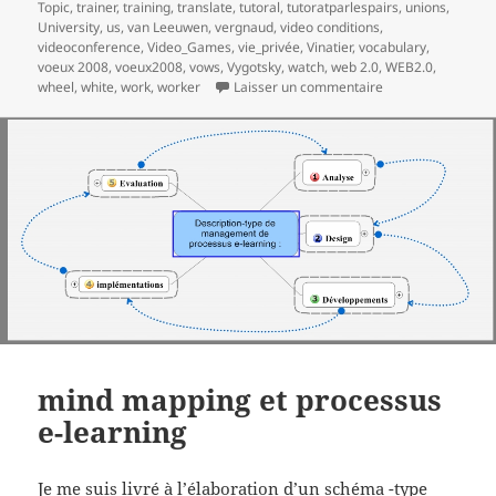
Topic
,
trainer
,
training
,
translate
,
tutoral
,
tutoratparlespairs
,
unions
,
University
,
us
,
van Leeuwen
,
vergnaud
,
video conditions
,
videoconference
,
Video_Games
,
vie_privée
,
Vinatier
,
vocabulary
,
voeux 2008
,
voeux2008
,
vows
,
Vygotsky
,
watch
,
web 2.0
,
WEB2.0
,
sur Meilleurs voe
wheel
,
white
,
work
,
worker
Laisser un commentaire
mind mapping et processus
e-learning
Je me suis livré à l’élaboration d’un schéma -type