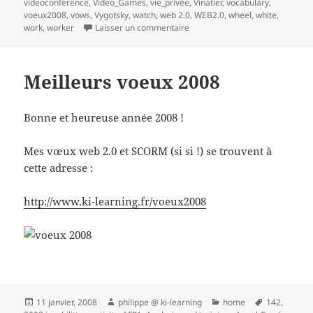
videoconference
,
Video_Games
,
vie_privée
,
Vinatier
,
vocabulary
,
voeux2008
,
vows
,
Vygotsky
,
watch
,
web 2.0
,
WEB2.0
,
wheel
,
white
,
sur 1 Réaliser une veille collabo
work
,
worker
Laisser un commentaire
Meilleurs voeux 2008
Bonne et heureuse année 2008 !
Mes vœux web 2.0 et SCORM (si si !) se trouvent à
cette adresse :
http://www.ki-learning.fr/voeux2008
Publié
Auteur
Catégories
Mots-
11 janvier, 2008
philippe @ ki-learning
home
142
,