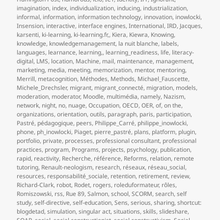
imagination
,
index
,
individualization
,
inducing
,
industrialization
,
informal
,
information
,
information technology
,
innovation
,
inowlocki
,
Insension
,
interactive
,
interface engines
,
International
,
IRD
,
Jacques
,
karsenti
,
ki-learning
,
ki-learning.fr,
,
Kiera
,
Kiewra
,
Knowing
,
knowledge
,
knowledgemanagement
,
la nuit blanche
,
labels
,
languages
,
learnance
,
learning,
,
learning_readiness
,
life
,
literacy-
digital
,
LMS
,
location
,
Machine
,
mail
,
maintenance
,
management
,
marketing
,
media
,
meeting
,
memorization
,
mentor
,
mentoring
,
Merrill
,
metacognition
,
Méthodes
,
Methods
,
Michael_Fauscette
,
Michele_Drechsler
,
migrant
,
migrant_connecté
,
migration
,
models
,
moderation
,
moderator
,
Moodle
,
multimédia
,
namely
,
Nazism
,
network
,
night
,
no
,
nuage
,
Occupation
,
OECD
,
OER
,
of
,
on the
,
organizations
,
orientation
,
outils
,
paragraph
,
paris
,
participation
,
Pastré
,
pédagogique
,
peers
,
Philippe_Carré
,
philippe_inowlocki
,
phone
,
ph_inowlocki
,
Piaget
,
pierre_pastré
,
plans
,
platform
,
plugin
,
portfolio
,
private
,
processes
,
professional consultant
,
professional
practices
,
program
,
Programs
,
projects
,
psychology
,
publication
,
rapid
,
reactivity
,
Recherche
,
référence
,
Reforms
,
relation
,
remote
tutoring
,
Renault-neologism
,
research
,
réseaux
,
réseau_social
,
resources
,
responsabilité_sociale
,
retention
,
retirement
,
review
,
Richard-Clark
,
robot
,
Rodet
,
rogers
,
roleduformateur
,
rôles
,
Romiszowski
,
rss
,
Rue 89
,
Salmon
,
school
,
SCORM
,
search
,
self
study
,
self-directive
,
self-education
,
Sens
,
serious
,
sharing
,
shortcut:
blogdetad
,
simulation
,
singular act
,
situations
,
skills
,
slideshare
,