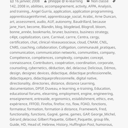
Publié
Auteur
Catégories
Mots-
16 janvier, 2008
philippe @ ki-learning
Non classé
le
clés
142
,
2008 in
,
abilities
,
accompagnement
,
activity
,
AFPA
,
Analysis
,
and training.
,
Angel Gurría
,
application
,
application programming
,
apprentissageinformel
,
apprentissage_social
,
Arabic
,
Arne Duncan
,
art
,
assessment
,
audio
,
AUF
,
autonomy
,
Baudrillard
,
because
jane_Hart
,
become
,
Blandin
,
blog
,
blogdetad
,
Blogroll
,
bloom
,
bonne_année
,
bookmarks
,
bruner
,
business
,
business strategy
,
c4lpt
,
capitalization
,
care
,
Carnival
,
carrre
,
Centra
,
cergy
,
certification
,
chat
,
clinical réseauxsociaux
,
cloud
,
CNAM
,
CNIL
,
CNRS
,
coaching
,
collaboration
,
Colligation
,
communauté_pratiques
,
communication
,
communication networks
,
communities
,
company
,
Compétence
,
compétences
,
complexity
,
computer
,
concept
,
connaissance
,
Contributors
,
coopération
,
coordination
,
corporate
,
counseling
,
cybernetics
,
déduction
,
del
,
delacour
,
Delicious
,
Démos
,
design
,
designer
,
devices
,
didactique
,
didactique professionnelle
,
didactiquepro
,
didactiqueprofessionnelle
,
digital native
,
directionality
,
directories
,
distance
,
distance Learning
,
documentation
,
DPSP
,
Duveau
,
e-learning
,
e-training
,
Education
,
educational forums
,
elearning
,
employment
,
engine
,
engineering
,
enseignement
,
entreaide
,
ergonomics
,
establishment
,
ethics
,
eve
,
expérience
,
FFFOD
,
Firefox
,
firefox: rss
,
flow
,
FOAD
,
fonctions
,
formateur
,
formation
,
formation à distance
,
Framework
,
Fred
,
functionality
,
functions
,
Gagné
,
game
,
games
,
GAP
,
George_Michel
,
Gérard_delacour
,
Gilbert Paquette
,
Gilbert_Paquette
,
group life
,
Guide
,
HD
,
Head of
,
Hebrew
,
History
,
Huffington Post
,
humorous
,