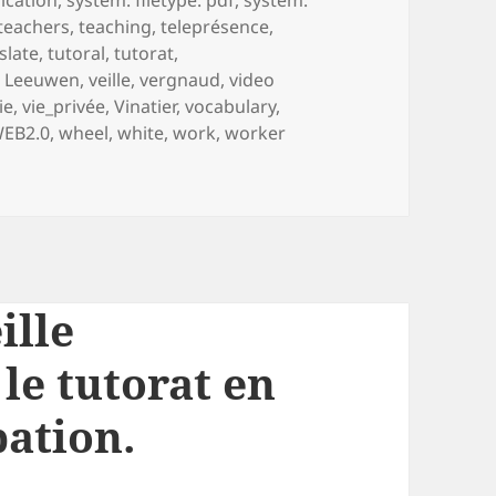
teachers
,
teaching
,
teleprésence
,
slate
,
tutoral
,
tutorat
,
n Leeuwen
,
veille
,
vergnaud
,
video
ie
,
vie_privée
,
Vinatier
,
vocabulary
,
EB2.0
,
wheel
,
white
,
work
,
worker
 veille collaborative sur le tutorat en FOAD. Les thèmes de la 
ille
 le tutorat en
pation.