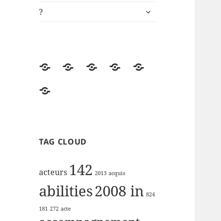
ouvrir
?
le
sous-
menu
Accueil
Univers
ki-
Démos
Engagements
de
learning.fr
RSE
?
lectures
de
la
FFP
TAG CLOUD
142
acteurs
2013
acquis
abilities
2008 in
824
181
272
acte