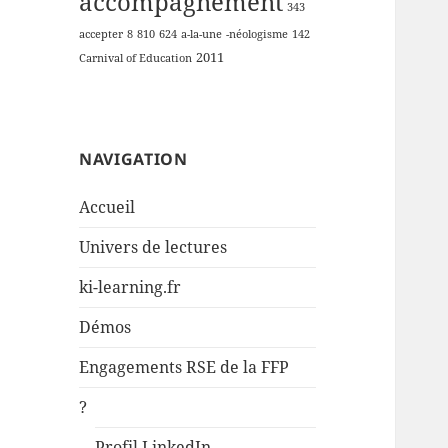
accompagnement
343
accepter
8
810
624
a-la-une
-néologisme
142
2011
Carnival of Education
NAVIGATION
Accueil
Univers de lectures
ki-learning.fr
Démos
Engagements RSE de la FFP
?
Profil LinkedIn