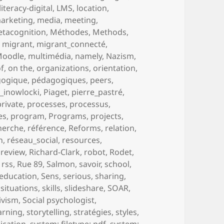
literacy-digital
,
LMS
,
location
,
arketing
,
media
,
meeting
,
tacognition
,
Méthodes
,
Methods
,
,
migrant
,
migrant_connecté
,
Moodle
,
multimédia
,
namely
,
Nazism
,
of
,
on the
,
organizations
,
orientation
,
gogique
,
pédagogiques
,
peers
,
_inowlocki
,
Piaget
,
pierre_pastré
,
private
,
processes
,
processus
,
es
,
program
,
Programs
,
projects
,
herche
,
référence
,
Reforms
,
relation
,
h
,
réseau_social
,
resources
,
,
review
,
Richard-Clark
,
robot
,
Rodet
,
,
rss
,
Rue 89
,
Salmon
,
savoir
,
school
,
-education
,
Sens
,
serious
,
sharing
,
,
situations
,
skills
,
slideshare
,
SOAR
,
ivism
,
Social psychologist
,
earning
,
storytelling
,
stratégies
,
styles
,
ication
,
system: filetype: pdf
,
system: