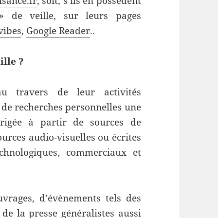
isance.fr
, soit, s’ils en possèdent
» de veille, sur leurs pages
vibes
,
Google Reader
..
ille ?
u travers de leur activités
 de recherches personnelles une
dirigée à partir de sources de
urces audio-visuelles ou écrites
echnologiques, commerciaux et
ouvrages, d’évènements tels des
 de la presse généralistes aussi