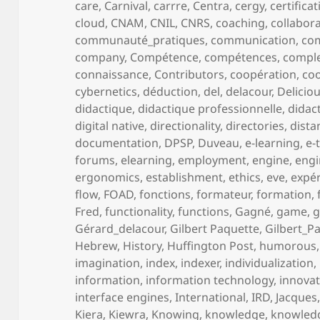
care
,
Carnival
,
carrre
,
Centra
,
cergy
,
certifica
cloud
,
CNAM
,
CNIL
,
CNRS
,
coaching
,
collabor
communauté_pratiques
,
communication
,
co
company
,
Compétence
,
compétences
,
comple
connaissance
,
Contributors
,
coopération
,
coo
cybernetics
,
déduction
,
del
,
delacour
,
Delicio
didactique
,
didactique professionnelle
,
didac
digital native
,
directionality
,
directories
,
dista
documentation
,
DPSP
,
Duveau
,
e-learning
,
e-
forums
,
elearning
,
employment
,
engine
,
engi
ergonomics
,
establishment
,
ethics
,
eve
,
expé
flow
,
FOAD
,
fonctions
,
formateur
,
formation
,
Fred
,
functionality
,
functions
,
Gagné
,
game
,
Gérard_delacour
,
Gilbert Paquette
,
Gilbert_P
Hebrew
,
History
,
Huffington Post
,
humorous
imagination
,
index
,
indexer
,
individualization
,
information
,
information technology
,
innova
interface engines
,
International
,
IRD
,
Jacques
Kiera
,
Kiewra
,
Knowing
,
knowledge
,
knowled