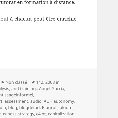
utorat en formation à distance.
 tout à chacun peut être enrichie
.
Catégories
Mots-
Non classé
142
,
2008 in
,
clés
lysis
,
and training.
,
Angel Gurría
,
ntissageinformel
,
rt
,
assessment
,
audio
,
AUF
,
autonomy
,
din
,
blog
,
blogdetad
,
Blogroll
,
bloom
,
business strategy
,
c4lpt
,
capitalization
,