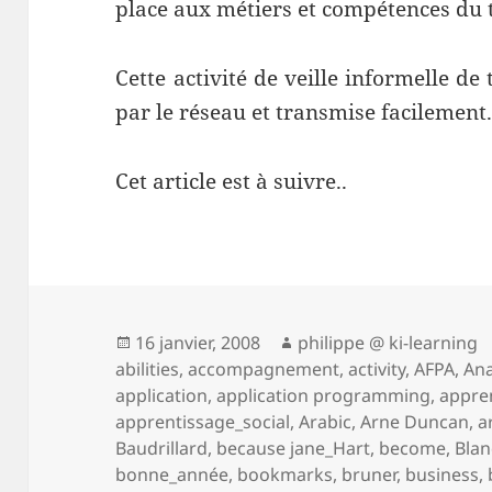
place aux métiers et compétences du t
Cette activité de veille informelle de
par le réseau et transmise facilement
Cet article est à suivre..
Publié
Auteur
16 janvier, 2008
philippe @ ki-learning
le
abilities
,
accompagnement
,
activity
,
AFPA
,
Ana
application
,
application programming
,
appre
apprentissage_social
,
Arabic
,
Arne Duncan
,
a
Baudrillard
,
because jane_Hart
,
become
,
Blan
bonne_année
,
bookmarks
,
bruner
,
business
,