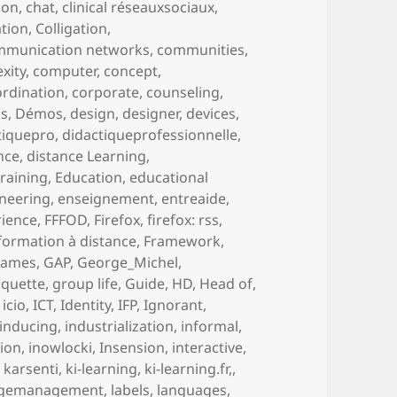
tion
,
chat
,
clinical réseauxsociaux
,
ation
,
Colligation
,
mmunication networks
,
communities
,
xity
,
computer
,
concept
,
rdination
,
corporate
,
counseling
,
us
,
Démos
,
design
,
designer
,
devices
,
tiquepro
,
didactiqueprofessionnelle
,
nce
,
distance Learning
,
training
,
Education
,
educational
neering
,
enseignement
,
entreaide
,
rience
,
FFFOD
,
Firefox
,
firefox: rss
,
formation à distance
,
Framework
,
games
,
GAP
,
George_Michel
,
aquette
,
group life
,
Guide
,
HD
,
Head of
,
,
icio
,
ICT
,
Identity
,
IFP
,
Ignorant
,
inducing
,
industrialization
,
informal
,
tion
,
inowlocki
,
Insension
,
interactive
,
,
karsenti
,
ki-learning
,
ki-learning.fr,
,
gemanagement
,
labels
,
languages
,