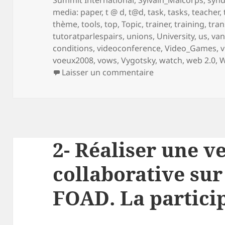
media: paper
,
t @ d
,
t@d
,
task
,
tasks
,
teacher
,
thème
,
tools
,
top
,
Topic
,
trainer
,
training
,
tran
tutoratparlespairs
,
unions
,
University
,
us
,
va
conditions
,
videoconference
,
Video_Games
,
v
voeux2008
,
vows
,
Vygotsky
,
watch
,
web 2.0
,
W
sur 3- Réaliser une
Laisser un commentaire
2- Réaliser une ve
collaborative sur
FOAD. La partici