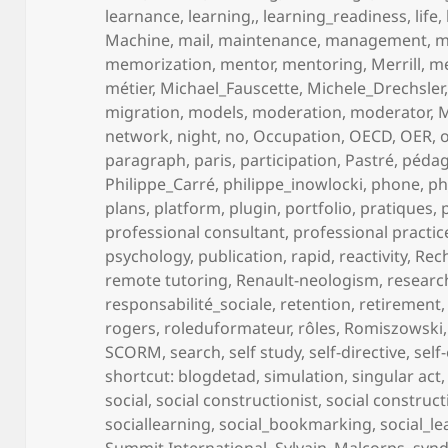
learnance
,
learning,
,
learning_readiness
,
life
,
Machine
,
mail
,
maintenance
,
management
,
m
memorization
,
mentor
,
mentoring
,
Merrill
,
me
métier
,
Michael_Fauscette
,
Michele_Drechsler
migration
,
models
,
moderation
,
moderator
,
network
,
night
,
no
,
Occupation
,
OECD
,
OER
,
paragraph
,
paris
,
participation
,
Pastré
,
péda
Philippe_Carré
,
philippe_inowlocki
,
phone
,
ph
plans
,
platform
,
plugin
,
portfolio
,
pratiques
,
professional consultant
,
professional practic
psychology
,
publication
,
rapid
,
reactivity
,
Rec
remote tutoring
,
Renault-neologism
,
researc
responsabilité_sociale
,
retention
,
retirement
rogers
,
roleduformateur
,
rôles
,
Romiszowski
SCORM
,
search
,
self study
,
self-directive
,
self
shortcut: blogdetad
,
simulation
,
singular act
social
,
social constructionist
,
social construct
sociallearning
,
social_bookmarking
,
social_l
Summit International
,
Sylvain_Malcorps
,
synd