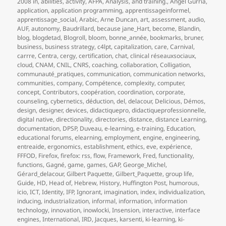
le
clés
2008 in
,
abilities
,
activity
,
AFPA
,
Analysis
,
and training.
,
Angel Gurría
,
application
,
application programming
,
apprentissageinformel
,
apprentissage_social
,
Arabic
,
Arne Duncan
,
art
,
assessment
,
audio
,
AUF
,
autonomy
,
Baudrillard
,
because jane_Hart
,
become
,
Blandin
,
blog
,
blogdetad
,
Blogroll
,
bloom
,
bonne_année
,
bookmarks
,
bruner
,
business
,
business strategy
,
c4lpt
,
capitalization
,
care
,
Carnival
,
carrre
,
Centra
,
cergy
,
certification
,
chat
,
clinical réseauxsociaux
,
cloud
,
CNAM
,
CNIL
,
CNRS
,
coaching
,
collaboration
,
Colligation
,
communauté_pratiques
,
communication
,
communication networks
,
communities
,
company
,
Compétence
,
complexity
,
computer
,
concept
,
Contributors
,
coopération
,
coordination
,
corporate
,
counseling
,
cybernetics
,
déduction
,
del
,
delacour
,
Delicious
,
Démos
,
design
,
designer
,
devices
,
didactiquepro
,
didactiqueprofessionnelle
,
digital native
,
directionality
,
directories
,
distance
,
distance Learning
,
documentation
,
DPSP
,
Duveau
,
e-learning
,
e-training
,
Education
,
educational forums
,
elearning
,
employment
,
engine
,
engineering
,
entreaide
,
ergonomics
,
establishment
,
ethics
,
eve
,
expérience
,
FFFOD
,
Firefox
,
firefox: rss
,
flow
,
Framework
,
Fred
,
functionality
,
functions
,
Gagné
,
game
,
games
,
GAP
,
George_Michel
,
Gérard_delacour
,
Gilbert Paquette
,
Gilbert_Paquette
,
group life
,
Guide
,
HD
,
Head of
,
Hebrew
,
History
,
Huffington Post
,
humorous
,
icio
,
ICT
,
Identity
,
IFP
,
Ignorant
,
imagination
,
index
,
individualization
,
inducing
,
industrialization
,
informal
,
information
,
information
technology
,
innovation
,
inowlocki
,
Insension
,
interactive
,
interface
engines
,
International
,
IRD
,
Jacques
,
karsenti
,
ki-learning
,
ki-