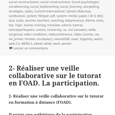
social constructionist
,
social constructivism
,
Social psychologist
,
sociallearning
,
social_bookmarking
,
social_learning
,
storytelling
,
stratégies
,
styles
,
Summit International
,
Sylvain_Malcorps
,
syndication
,
system: filetype: pdf
,
system: media: paper
,
t @ d
,
t@d
,
task
,
tasks
,
teacher
,
teachers
,
teaching
,
teleprésence
,
thème
,
tools
,
top
,
Topic
,
trainer
,
training
,
translate
,
tutoral
,
tutorat
,
tutoratparlespairs
,
unions
,
University
,
us
,
van Leeuwen
,
veille
,
vergnaud
,
video conditions
,
videoconference
,
Video_Games
,
vie
,
vie_privée
,
Vinatier
,
vocabulary
,
voeux2008
,
vows
,
Vygotsky
,
watch
,
web 2.0
,
WEB2.0
,
wheel
,
white
,
work
,
worker
sur 3- Réaliser une veille collaborative sur le t
Laisser un commentaire
2- Réaliser une veille
collaborative sur le tutorat
en FOAD. La participation.
2- Réaliser une veille collaborative sur le tutorat
en formation à distance (FOAD).
Il existe une esthétique de la participation.