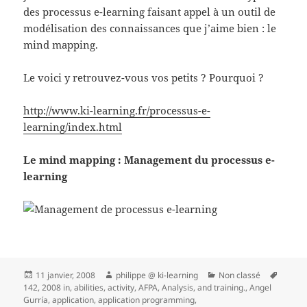
des processus e-learning faisant appel à un outil de
modélisation des connaissances que j’aime bien : le
mind mapping.
Le voici y retrouvez-vous vos petits ? Pourquoi ?
http://www.ki-learning.fr/processus-e-
learning/index.html
Le mind mapping : Management du processus e-
learning
Publié
Auteur
Catégories
Mots-
11 janvier, 2008
philippe @ ki-learning
Non classé
le
clés
142
,
2008 in
,
abilities
,
activity
,
AFPA
,
Analysis
,
and training.
,
Angel
Gurría
,
application
,
application programming
,