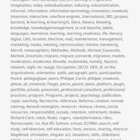
imagination
,
index
,
individualization
,
inducing
,
industrialization
,
informal
,
information
,
information technology
,
innovation
,
inowlocki
,
Insension
,
interactive
,
interface engines
,
International
,
IRD
,
Jacques
,
karsenti
,
ki-learning
,
ki-learning.fr,
,
Kiera
,
Kiewra
,
Knowing
,
knowledge
,
knowledgemanagement
,
la nuit blanche
,
labels
,
languages
,
learnance
,
learning,
,
learning_readiness
,
life
,
literacy-
digital
,
LMS
,
location
,
Machine
,
mail
,
maintenance
,
management
,
marketing
,
media
,
meeting
,
memorization
,
mentor
,
mentoring
,
Merrill
,
metacognition
,
Méthodes
,
Methods
,
Michael_Fauscette
,
Michele_Drechsler
,
migrant
,
migrant_connecté
,
migration
,
models
,
moderation
,
moderator
,
Moodle
,
multimédia
,
namely
,
Nazism
,
network
,
night
,
no
,
nuage
,
Occupation
,
OECD
,
OER
,
of
,
on the
,
organizations
,
orientation
,
outils
,
paragraph
,
paris
,
participation
,
Pastré
,
pédagogique
,
peers
,
Philippe_Carré
,
philippe_inowlocki
,
phone
,
ph_inowlocki
,
Piaget
,
pierre_pastré
,
plans
,
platform
,
plugin
,
portfolio
,
private
,
processes
,
professional consultant
,
professional
practices
,
program
,
Programs
,
projects
,
psychology
,
publication
,
rapid
,
reactivity
,
Recherche
,
référence
,
Reforms
,
relation
,
remote
tutoring
,
Renault-neologism
,
research
,
réseaux
,
réseau_social
,
resources
,
responsabilité_sociale
,
retention
,
retirement
,
review
,
Richard-Clark
,
robot
,
Rodet
,
rogers
,
roleduformateur
,
rôles
,
Romiszowski
,
rss
,
Rue 89
,
Salmon
,
school
,
SCORM
,
search
,
self
study
,
self-directive
,
self-education
,
Sens
,
serious
,
sharing
,
shortcut:
blogdetad
,
simulation
,
singular act
,
situations
,
skills
,
slideshare
,