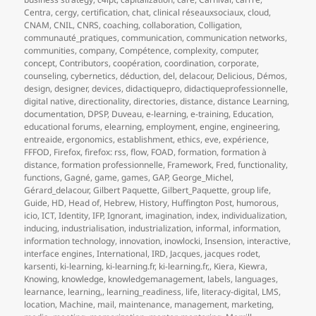
Centra
,
cergy
,
certification
,
chat
,
clinical réseauxsociaux
,
cloud
,
CNAM
,
CNIL
,
CNRS
,
coaching
,
collaboration
,
Colligation
,
communauté_pratiques
,
communication
,
communication networks
,
communities
,
company
,
Compétence
,
complexity
,
computer
,
concept
,
Contributors
,
coopération
,
coordination
,
corporate
,
counseling
,
cybernetics
,
déduction
,
del
,
delacour
,
Delicious
,
Démos
,
design
,
designer
,
devices
,
didactiquepro
,
didactiqueprofessionnelle
,
digital native
,
directionality
,
directories
,
distance
,
distance Learning
,
documentation
,
DPSP
,
Duveau
,
e-learning
,
e-training
,
Education
,
educational forums
,
elearning
,
employment
,
engine
,
engineering
,
entreaide
,
ergonomics
,
establishment
,
ethics
,
eve
,
expérience
,
FFFOD
,
Firefox
,
firefox: rss
,
flow
,
FOAD
,
formation
,
formation à
distance
,
formation professionnelle
,
Framework
,
Fred
,
functionality
,
functions
,
Gagné
,
game
,
games
,
GAP
,
George_Michel
,
Gérard_delacour
,
Gilbert Paquette
,
Gilbert_Paquette
,
group life
,
Guide
,
HD
,
Head of
,
Hebrew
,
History
,
Huffington Post
,
humorous
,
icio
,
ICT
,
Identity
,
IFP
,
Ignorant
,
imagination
,
index
,
individualization
,
inducing
,
industrialisation
,
industrialization
,
informal
,
information
,
information technology
,
innovation
,
inowlocki
,
Insension
,
interactive
,
interface engines
,
International
,
IRD
,
Jacques
,
jacques rodet
,
karsenti
,
ki-learning
,
ki-learning.fr
,
ki-learning.fr,
,
Kiera
,
Kiewra
,
Knowing
,
knowledge
,
knowledgemanagement
,
labels
,
languages
,
learnance
,
learning,
,
learning_readiness
,
life
,
literacy-digital
,
LMS
,
location
,
Machine
,
mail
,
maintenance
,
management
,
marketing
,