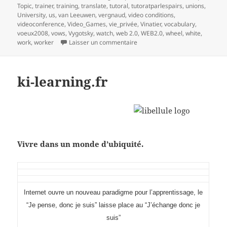
Topic
,
trainer
,
training
,
translate
,
tutoral
,
tutoratparlespairs
,
unions
,
University
,
us
,
van Leeuwen
,
vergnaud
,
video conditions
,
videoconference
,
Video_Games
,
vie_privée
,
Vinatier
,
vocabulary
,
voeux2008
,
vows
,
Vygotsky
,
watch
,
web 2.0
,
WEB2.0
,
wheel
,
white
,
sur mind mapping et processus 
work
,
worker
Laisser un commentaire
ki-learning.fr
Vivre dans un monde d’ubiquité.
I
nternet ouvre un nouveau paradigme pour l’apprentissage, le
“Je pense, donc je suis” laisse place au “J’échange donc je
suis”