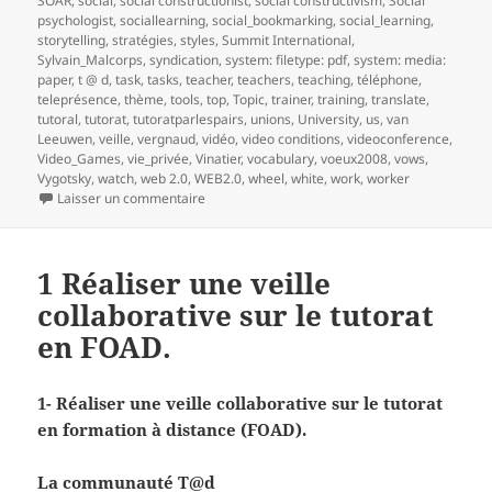
SOAR
,
social
,
social constructionist
,
social constructivism
,
Social
psychologist
,
sociallearning
,
social_bookmarking
,
social_learning
,
storytelling
,
stratégies
,
styles
,
Summit International
,
Sylvain_Malcorps
,
syndication
,
system: filetype: pdf
,
system: media:
paper
,
t @ d
,
task
,
tasks
,
teacher
,
teachers
,
teaching
,
téléphone
,
teleprésence
,
thème
,
tools
,
top
,
Topic
,
trainer
,
training
,
translate
,
tutoral
,
tutorat
,
tutoratparlespairs
,
unions
,
University
,
us
,
van
Leeuwen
,
veille
,
vergnaud
,
vidéo
,
video conditions
,
videoconference
,
Video_Games
,
vie_privée
,
Vinatier
,
vocabulary
,
voeux2008
,
vows
,
Vygotsky
,
watch
,
web 2.0
,
WEB2.0
,
wheel
,
white
,
work
,
worker
sur 2- Réaliser une veille collaborative sur le t
Laisser un commentaire
1 Réaliser une veille
collaborative sur le tutorat
en FOAD.
1- Réaliser une veille collaborative sur le tutorat
en formation à distance (FOAD).
La communauté T@d