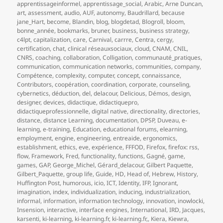
apprentissageinformel
,
apprentissage_social
,
Arabic
,
Arne Duncan
,
art
,
assessment
,
audio
,
AUF
,
autonomy
,
Baudrillard
,
because
jane_Hart
,
become
,
Blandin
,
blog
,
blogdetad
,
Blogroll
,
bloom
,
bonne_année
,
bookmarks
,
bruner
,
business
,
business strategy
,
c4lpt
,
capitalization
,
care
,
Carnival
,
carrre
,
Centra
,
cergy
,
certification
,
chat
,
clinical réseauxsociaux
,
cloud
,
CNAM
,
CNIL
,
CNRS
,
coaching
,
collaboration
,
Colligation
,
communauté_pratiques
,
communication
,
communication networks
,
communities
,
company
,
Compétence
,
complexity
,
computer
,
concept
,
connaissance
,
Contributors
,
coopération
,
coordination
,
corporate
,
counseling
,
cybernetics
,
déduction
,
del
,
delacour
,
Delicious
,
Démos
,
design
,
designer
,
devices
,
didactique
,
didactiquepro
,
didactiqueprofessionnelle
,
digital native
,
directionality
,
directories
,
distance
,
distance Learning
,
documentation
,
DPSP
,
Duveau
,
e-
learning
,
e-training
,
Education
,
educational forums
,
elearning
,
employment
,
engine
,
engineering
,
entreaide
,
ergonomics
,
establishment
,
ethics
,
eve
,
expérience
,
FFFOD
,
Firefox
,
firefox: rss
,
flow
,
Framework
,
Fred
,
functionality
,
functions
,
Gagné
,
game
,
games
,
GAP
,
George_Michel
,
Gérard_delacour
,
Gilbert Paquette
,
Gilbert_Paquette
,
group life
,
Guide
,
HD
,
Head of
,
Hebrew
,
History
,
Huffington Post
,
humorous
,
icio
,
ICT
,
Identity
,
IFP
,
Ignorant
,
imagination
,
index
,
individualization
,
inducing
,
industrialization
,
informal
,
information
,
information technology
,
innovation
,
inowlocki
,
Insension
,
interactive
,
interface engines
,
International
,
IRD
,
Jacques
,
karsenti
,
ki-learning
,
ki-learning.fr
,
ki-learning.fr,
,
Kiera
,
Kiewra
,