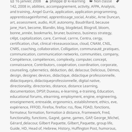
Publié
Auteur
Catégories
Mots-
16 janvier, 2008
philippe @ ki-learning
Non classé
le
clés
142
,
2008 in
,
abilities
,
accompagnement
,
activity
,
AFPA
,
Analysis
,
and training.
,
Angel Gurría
,
application
,
application programming
,
apprentissageinformel
,
apprentissage_social
,
Arabic
,
Arne Duncan
,
art
,
assessment
,
audio
,
AUF
,
autonomy
,
Baudrillard
,
because
jane_Hart
,
become
,
Blandin
,
blog
,
blogdetad
,
Blogroll
,
bloom
,
bonne_année
,
bookmarks
,
bruner
,
business
,
business strategy
,
c4lpt
,
capitalization
,
care
,
Carnival
,
carrre
,
Centra
,
cergy
,
certification
,
chat
,
clinical réseauxsociaux
,
cloud
,
CNAM
,
CNIL
,
CNRS
,
coaching
,
collaboration
,
Colligation
,
communauté_pratiques
,
communication
,
communication networks
,
communities
,
company
,
Compétence
,
compétences
,
complexity
,
computer
,
concept
,
connaissance
,
Contributors
,
coopération
,
coordination
,
corporate
,
counseling
,
cybernetics
,
déduction
,
del
,
delacour
,
Delicious
,
Démos
,
design
,
designer
,
devices
,
didactique
,
didactique professionnelle
,
didactiquepro
,
didactiqueprofessionnelle
,
digital native
,
directionality
,
directories
,
distance
,
distance Learning
,
documentation
,
DPSP
,
Duveau
,
e-learning
,
e-training
,
Education
,
educational forums
,
elearning
,
employment
,
engine
,
engineering
,
enseignement
,
entreaide
,
ergonomics
,
establishment
,
ethics
,
eve
,
expérience
,
FFFOD
,
Firefox
,
firefox: rss
,
flow
,
FOAD
,
fonctions
,
formateur
,
formation
,
formation à distance
,
Framework
,
Fred
,
functionality
,
functions
,
Gagné
,
game
,
games
,
GAP
,
George_Michel
,
Gérard_delacour
,
Gilbert Paquette
,
Gilbert_Paquette
,
group life
,
Guide
,
HD
,
Head of
,
Hebrew
,
History
,
Huffington Post
,
humorous
,