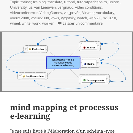
Topic
,
trainer
,
training
,
translate
,
tutoral
,
tutoratparlespairs
,
unions
,
University
,
us
,
van Leeuwen
,
vergnaud
,
video conditions
,
videoconference
,
Video_Games
,
vie_privée
,
Vinatier
,
vocabulary
,
voeux 2008
,
voeux2008
,
vows
,
Vygotsky
,
watch
,
web 2.0
,
WEB2.0
,
sur Meilleurs voe
wheel
,
white
,
work
,
worker
Laisser un commentaire
mind mapping et processus
e-learning
Je me suis livré à l’élaboration d’un schéma -type