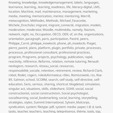
Knowing
,
knowledge
,
knowledgemanagement
,
labels
,
languages
,
learnance
,
learning,
,
learning_readiness
,
life
,
literacy-digital
,
LMS
,
location
,
Machine
,
mail
,
maintenance
,
management
,
marketing
,
media
,
meeting
,
memorization
,
mentor
,
mentoring
,
Merrill
,
metacognition
,
Méthodes
,
Methods
,
Michael_Fauscette
,
Michele_Drechsler
,
migrant
,
migrant_connecté
,
migration
,
models
,
moderation
,
moderator
,
Moodle
,
multimédia
,
namely
,
Nazism
,
network
,
night
,
no
,
Occupation
,
OECD
,
OER
,
of
,
on the
,
organizations
,
orientation
,
paragraph
,
paris
,
participation
,
Pastré
,
peers
,
Philippe_Carré
,
philippe_inowlocki
,
phone
,
ph_inowlocki
,
Piaget
,
pierre_pastré
,
plans
,
platform
,
plugin
,
portfolio
,
private
,
processes
,
processus
,
professional consultant
,
professional practices
,
program
,
Programs
,
projects
,
psychology
,
publication
,
rapid
,
reactivity
,
référence
,
Reforms
,
relation
,
remote tutoring
,
Renault-
neologism
,
research
,
réseau_social
,
resources
,
responsabilité_sociale
,
retention
,
retirement
,
review
,
Richard-Clark
,
robot
,
Rodet
,
rogers
,
roleduformateur
,
rôles
,
Romiszowski
,
rss
,
Rue
89
,
Salmon
,
school
,
SCORM
,
search
,
self study
,
self-directive
,
self-
education
,
Sens
,
serious
,
sharing
,
shortcut: blogdetad
,
simulation
,
singular act
,
situations
,
skills
,
slideshare
,
SOAR
,
social
,
social
constructionist
,
social constructivism
,
Social psychologist
,
sociallearning
,
social_bookmarking
,
social_learning
,
storytelling
,
stratégies
,
styles
,
Summit International
,
Sylvain_Malcorps
,
syndication
,
system: filetype: pdf
,
system: media: paper
,
t @ d
,
task
,
tasks
,
teacher
,
teachers
,
teaching
,
teleprésence
,
thème
,
tools
,
top
,