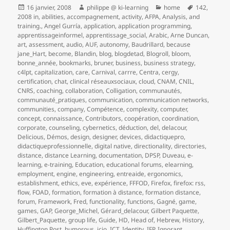
Publié
Auteur
Catégories
Mots-
16 janvier, 2008
philippe @ ki-learning
home
142
,
le
clés
2008 in
,
abilities
,
accompagnement
,
activity
,
AFPA
,
Analysis
,
and
training.
,
Angel Gurría
,
application
,
application programming
,
apprentissageinformel
,
apprentissage_social
,
Arabic
,
Arne Duncan
,
art
,
assessment
,
audio
,
AUF
,
autonomy
,
Baudrillard
,
because
jane_Hart
,
become
,
Blandin
,
blog
,
blogdetad
,
Blogroll
,
bloom
,
bonne_année
,
bookmarks
,
bruner
,
business
,
business strategy
,
c4lpt
,
capitalization
,
care
,
Carnival
,
carrre
,
Centra
,
cergy
,
certification
,
chat
,
clinical réseauxsociaux
,
cloud
,
CNAM
,
CNIL
,
CNRS
,
coaching
,
collaboration
,
Colligation
,
communautés
,
communauté_pratiques
,
communication
,
communication networks
,
communities
,
company
,
Compétence
,
complexity
,
computer
,
concept
,
connaissance
,
Contributors
,
coopération
,
coordination
,
corporate
,
counseling
,
cybernetics
,
déduction
,
del
,
delacour
,
Delicious
,
Démos
,
design
,
designer
,
devices
,
didactiquepro
,
didactiqueprofessionnelle
,
digital native
,
directionality
,
directories
,
distance
,
distance Learning
,
documentation
,
DPSP
,
Duveau
,
e-
learning
,
e-training
,
Education
,
educational forums
,
elearning
,
employment
,
engine
,
engineering
,
entreaide
,
ergonomics
,
establishment
,
ethics
,
eve
,
expérience
,
FFFOD
,
Firefox
,
firefox: rss
,
flow
,
FOAD
,
formation
,
formation à distance
,
formation distance
,
forum
,
Framework
,
Fred
,
functionality
,
functions
,
Gagné
,
game
,
games
,
GAP
,
George_Michel
,
Gérard_delacour
,
Gilbert Paquette
,
Gilbert_Paquette
,
group life
,
Guide
,
HD
,
Head of
,
Hebrew
,
History
,
Huffington Post
,
humorous
,
icio
,
ICT
,
Identity
,
IFP
,
Ignorant
,