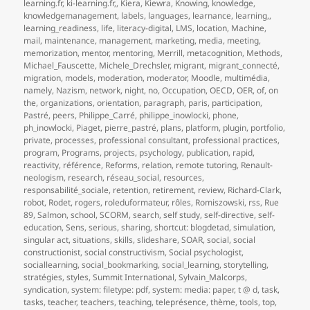
learning.fr
,
ki-learning.fr,
,
Kiera
,
Kiewra
,
Knowing
,
knowledge
,
knowledgemanagement
,
labels
,
languages
,
learnance
,
learning,
,
learning_readiness
,
life
,
literacy-digital
,
LMS
,
location
,
Machine
,
mail
,
maintenance
,
management
,
marketing
,
media
,
meeting
,
memorization
,
mentor
,
mentoring
,
Merrill
,
metacognition
,
Methods
,
Michael_Fauscette
,
Michele_Drechsler
,
migrant
,
migrant_connecté
,
migration
,
models
,
moderation
,
moderator
,
Moodle
,
multimédia
,
namely
,
Nazism
,
network
,
night
,
no
,
Occupation
,
OECD
,
OER
,
of
,
on
the
,
organizations
,
orientation
,
paragraph
,
paris
,
participation
,
Pastré
,
peers
,
Philippe_Carré
,
philippe_inowlocki
,
phone
,
ph_inowlocki
,
Piaget
,
pierre_pastré
,
plans
,
platform
,
plugin
,
portfolio
,
private
,
processes
,
professional consultant
,
professional practices
,
program
,
Programs
,
projects
,
psychology
,
publication
,
rapid
,
reactivity
,
référence
,
Reforms
,
relation
,
remote tutoring
,
Renault-
neologism
,
research
,
réseau_social
,
resources
,
responsabilité_sociale
,
retention
,
retirement
,
review
,
Richard-Clark
,
robot
,
Rodet
,
rogers
,
roleduformateur
,
rôles
,
Romiszowski
,
rss
,
Rue
89
,
Salmon
,
school
,
SCORM
,
search
,
self study
,
self-directive
,
self-
education
,
Sens
,
serious
,
sharing
,
shortcut: blogdetad
,
simulation
,
singular act
,
situations
,
skills
,
slideshare
,
SOAR
,
social
,
social
constructionist
,
social constructivism
,
Social psychologist
,
sociallearning
,
social_bookmarking
,
social_learning
,
storytelling
,
stratégies
,
styles
,
Summit International
,
Sylvain_Malcorps
,
syndication
,
system: filetype: pdf
,
system: media: paper
,
t @ d
,
task
,
tasks
,
teacher
,
teachers
,
teaching
,
teleprésence
,
thème
,
tools
,
top
,