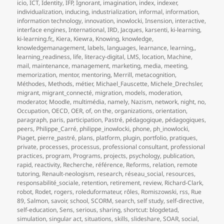
icio
,
ICT
,
Identity
,
IFP
,
Ignorant
,
imagination
,
index
,
indexer
,
individualization
,
inducing
,
industrialization
,
informal
,
information
,
information technology
,
innovation
,
inowlocki
,
Insension
,
interactive
,
interface engines
,
International
,
IRD
,
Jacques
,
karsenti
,
ki-learning
,
ki-learning.fr,
,
Kiera
,
Kiewra
,
Knowing
,
knowledge
,
knowledgemanagement
,
labels
,
languages
,
learnance
,
learning,
,
learning_readiness
,
life
,
literacy-digital
,
LMS
,
location
,
Machine
,
mail
,
maintenance
,
management
,
marketing
,
media
,
meeting
,
memorization
,
mentor
,
mentoring
,
Merrill
,
metacognition
,
Méthodes
,
Methods
,
métier
,
Michael_Fauscette
,
Michele_Drechsler
,
migrant
,
migrant_connecté
,
migration
,
models
,
moderation
,
moderator
,
Moodle
,
multimédia
,
namely
,
Nazism
,
network
,
night
,
no
,
Occupation
,
OECD
,
OER
,
of
,
on the
,
organizations
,
orientation
,
paragraph
,
paris
,
participation
,
Pastré
,
pédagogique
,
pédagogiques
,
peers
,
Philippe_Carré
,
philippe_inowlocki
,
phone
,
ph_inowlocki
,
Piaget
,
pierre_pastré
,
plans
,
platform
,
plugin
,
portfolio
,
pratiques
,
private
,
processes
,
processus
,
professional consultant
,
professional
practices
,
program
,
Programs
,
projects
,
psychology
,
publication
,
rapid
,
reactivity
,
Recherche
,
référence
,
Reforms
,
relation
,
remote
tutoring
,
Renault-neologism
,
research
,
réseau_social
,
resources
,
responsabilité_sociale
,
retention
,
retirement
,
review
,
Richard-Clark
,
robot
,
Rodet
,
rogers
,
roleduformateur
,
rôles
,
Romiszowski
,
rss
,
Rue
89
,
Salmon
,
savoir
,
school
,
SCORM
,
search
,
self study
,
self-directive
,
self-education
,
Sens
,
serious
,
sharing
,
shortcut: blogdetad
,
simulation
,
singular act
,
situations
,
skills
,
slideshare
,
SOAR
,
social
,