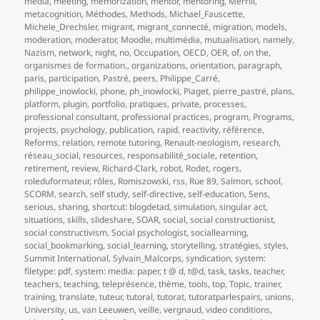
media
,
meeting
,
memorization
,
mentor
,
mentoring
,
Merrill
,
metacognition
,
Méthodes
,
Methods
,
Michael_Fauscette
,
Michele_Drechsler
,
migrant
,
migrant_connecté
,
migration
,
models
,
moderation
,
moderator
,
Moodle
,
multimédia
,
mutualisation
,
namely
,
Nazism
,
network
,
night
,
no
,
Occupation
,
OECD
,
OER
,
of
,
on the
,
organismes de formation.
,
organizations
,
orientation
,
paragraph
,
paris
,
participation
,
Pastré
,
peers
,
Philippe_Carré
,
philippe_inowlocki
,
phone
,
ph_inowlocki
,
Piaget
,
pierre_pastré
,
plans
,
platform
,
plugin
,
portfolio
,
pratiques
,
private
,
processes
,
professional consultant
,
professional practices
,
program
,
Programs
,
projects
,
psychology
,
publication
,
rapid
,
reactivity
,
référence
,
Reforms
,
relation
,
remote tutoring
,
Renault-neologism
,
research
,
réseau_social
,
resources
,
responsabilité_sociale
,
retention
,
retirement
,
review
,
Richard-Clark
,
robot
,
Rodet
,
rogers
,
roleduformateur
,
rôles
,
Romiszowski
,
rss
,
Rue 89
,
Salmon
,
school
,
SCORM
,
search
,
self study
,
self-directive
,
self-education
,
Sens
,
serious
,
sharing
,
shortcut: blogdetad
,
simulation
,
singular act
,
situations
,
skills
,
slideshare
,
SOAR
,
social
,
social constructionist
,
social constructivism
,
Social psychologist
,
sociallearning
,
social_bookmarking
,
social_learning
,
storytelling
,
stratégies
,
styles
,
Summit International
,
Sylvain_Malcorps
,
syndication
,
system:
filetype: pdf
,
system: media: paper
,
t @ d
,
t@d
,
task
,
tasks
,
teacher
,
teachers
,
teaching
,
teleprésence
,
thème
,
tools
,
top
,
Topic
,
trainer
,
training
,
translate
,
tuteur
,
tutoral
,
tutorat
,
tutoratparlespairs
,
unions
,
University
,
us
,
van Leeuwen
,
veille
,
vergnaud
,
video conditions
,