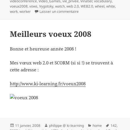
videoconference
,
Video_Games
,
vie_privée
,
Vinatier
,
vocabulary
,
voeux2008
,
vows
,
Vygotsky
,
watch
,
web 2.0
,
WEB2.0
,
wheel
,
white
,
sur 1 Réaliser une veille collabo
work
,
worker
Laisser un commentaire
Meilleurs voeux 2008
Bonne et heureuse année 2008 !
Mes vœux web 2.0 et SCORM (si si !) se trouvent à
cette adresse :
http://www.ki-learning.fr/voeux2008
Publié
Auteur
Catégories
Mots-
11 janvier, 2008
philippe @ ki-learning
home
142
,