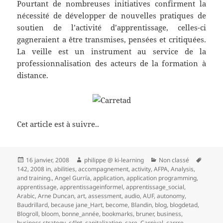
Pourtant de nombreuses initiatives confirment la
nécessité de développer de nouvelles pratiques de
soutien de l’activité d’apprentissage, celles-ci
gagneraient a être transmises, pensées et critiquées.
La veille est un instrument au service de la
professionnalisation des acteurs de la formation à
distance.
Cet article est à suivre..
Publié
Auteur
Catégories
Mots-
16 janvier, 2008
philippe @ ki-learning
Non classé
le
clés
142
,
2008 in
,
abilities
,
accompagnement
,
activity
,
AFPA
,
Analysis
,
and training.
,
Angel Gurría
,
application
,
application programming
,
apprentissage
,
apprentissageinformel
,
apprentissage_social
,
Arabic
,
Arne Duncan
,
art
,
assessment
,
audio
,
AUF
,
autonomy
,
Baudrillard
,
because jane_Hart
,
become
,
Blandin
,
blog
,
blogdetad
,
Blogroll
,
bloom
,
bonne_année
,
bookmarks
,
bruner
,
business
,
business strategy
,
c4lpt
,
capitalization
,
care
,
Carnival
,
carrre
,