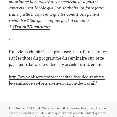
questionne la capacité de l’encadrement à porter
concrètement le rôle que l’on souhaite lui faire jouer.
Dans quelle mesure et à quelles conditions peut-il
répondre ? Sur quels appuis peut-il compter
?
#TravailFormateur
«
Une vidéo chapitrée est proposée, il suffit de cliquer
sur les titres du programme du séminaire sur cette
page pour lancer la vidéo et y accéder directement.
http://www.observatoiredescadres.fr/video-revivez-
le-seminaire-se-former-en-situation-de-travail/
Publié
Auteur
Catégories
3 février, 2019
Webmestre
A_la_une
,
Featured
,
France
,
le
Mots-
home
,
Ki-learning.fr
didactique professionnelle
,
didactiquepro
,