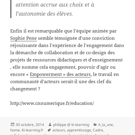
attention accrue aux choix et à
l’autonomie des élèves.
Enfin il est remarquable que l’équipe animée par
Sophie Pene
semble témoignée d’une conviction
réjouissante dans l’expérience de l’engagement dans
la démarche de collaboration et de co-design des
projets de ressources didactiques et d’enseignement
, elle nomme cela engagement, pouvoir d’agir ou
encore «
Empowerment » des acteurs
, le travail en
communauté d’acteurs serait-il une des clef du
changement ?
http://www.cnnumerique.fr/education/
Publié
Auteur
Catégories
30 octobre, 2014
philippe @ ki-learning
A_la_une
,
le
Mots-
home
,
Ki-learning.fr
acteurs
,
apprentissage
,
Cadre
,