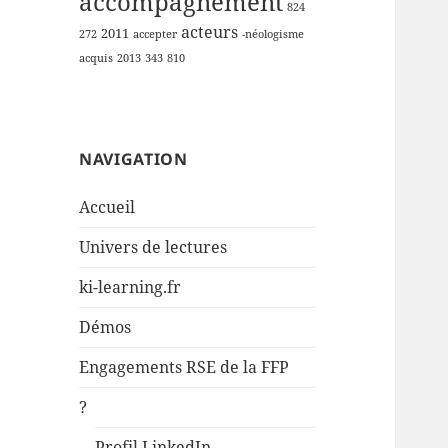
accompagnement
824
acteurs
2011
272
accepter
-néologisme
acquis
2013
343
810
NAVIGATION
Accueil
Univers de lectures
ki-learning.fr
Démos
Engagements RSE de la FFP
?
Profil LinkedIn