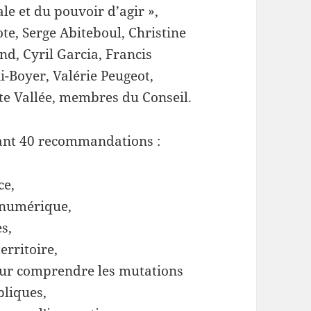
le et du pouvoir d’agir »,
e, Serge Abiteboul, Christine
nd, Cyril Garcia, Francis
i-Boyer, Valérie Peugeot,
tte Vallée, membres du Conseil.
pant 40 recommandations :
ce,
ge numérique,
s,
erritoire,
our comprendre les mutations
bliques,