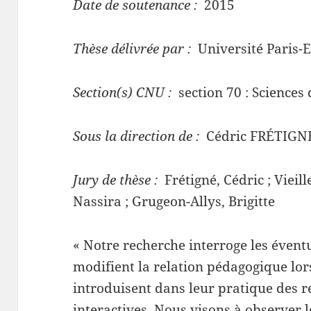
Date de soutenance :
2015
Thèse délivrée par :
Université Paris-E
Section(s) CNU :
section 70 : Sciences 
Sous la direction de :
Cédric FRÉTIGN
Jury de thèse :
Frétigné, Cédric ; Vieill
Nassira ; Grugeon-Allys, Brigitte
« Notre recherche interroge les évent
modifient la relation pédagogique lo
introduisent dans leur pratique des 
interactives. Nous visons à observer l