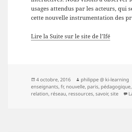
usages attendus par les acteurs, qui 
cette nouvelle instrumentation des p
Lire la Suite sur le site de l’Ifé
Publié
Auteur
4 octobre, 2016
philippe @ ki-learning
le
enseignants
,
fr
,
nouvelle
,
paris
,
pédagogique
relation
,
réseau
,
ressources
,
savoir
,
site
L