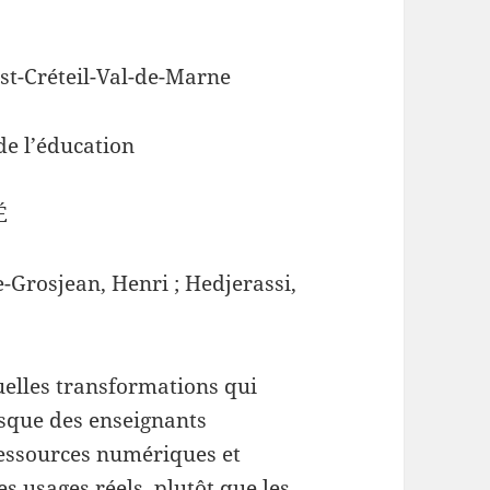
st-Créteil-Val-de-Marne
de l’éducation
É
e-Grosjean, Henri ; Hedjerassi,
uelles transformations qui
rsque des enseignants
ressources numériques et
es usages réels, plutôt que les