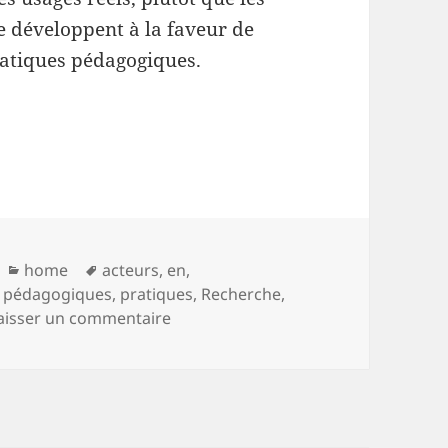
se développent à la faveur de
ratiques pédagogiques.
Catégories
Mots-
home
acteurs
,
en
,
clés
,
pédagogiques
,
pratiques
,
Recherche
,
sur Savoir en réseau. Introduction d
aisser un commentaire