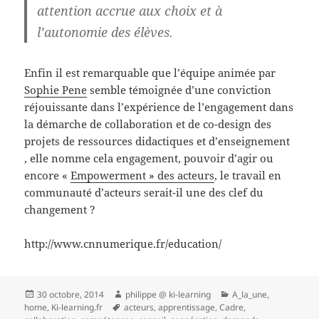
attention accrue aux choix et à
l’autonomie des élèves.
Enfin il est remarquable que l’équipe animée par
Sophie Pene
semble témoignée d’une conviction
réjouissante dans l’expérience de l’engagement dans
la démarche de collaboration et de co-design des
projets de ressources didactiques et d’enseignement
, elle nomme cela engagement, pouvoir d’agir ou
encore «
Empowerment » des acteurs
, le travail en
communauté d’acteurs serait-il une des clef du
changement ?
http://www.cnnumerique.fr/education/
Publié
Auteur
Catégories
30 octobre, 2014
philippe @ ki-learning
A_la_une
,
le
Mots-
home
,
Ki-learning.fr
acteurs
,
apprentissage
,
Cadre
,